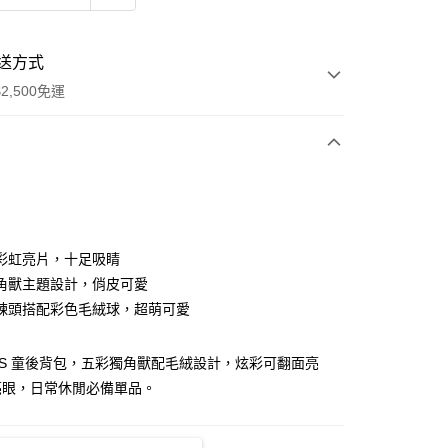
送方式
2,500免運
次付款
分期
彩虹亮片，十足吸睛
角獸主題設計，俏皮可愛
你分期使用說明】
鍊頭搭配彩色毛絨球，超萌可愛
由台灣大哥大提供，台灣大哥大用戶可立即使用無須另外申請。
式選擇「大哥付你分期」，訂單成立後會自動跳轉到大哥付的交易
證手機門號後，選擇欲分期的期數、繳款截止日，確認付款後即
ERS 童後背包，五彩獨角獸配毛絨設計，炫彩可翻面亮
。
准額度、可分期數及費用金額請依後續交易確認頁面所載為準。
亮眼，日常休閒必備單品。
立30分鐘內，如未前往確認交易或遇審核未通過，訂單將自動取
「轉專審核」未通過狀況，表示未達大哥付你分期系統評分，恕
00，滿NT$2,500(含以上)免運費
評估內容。