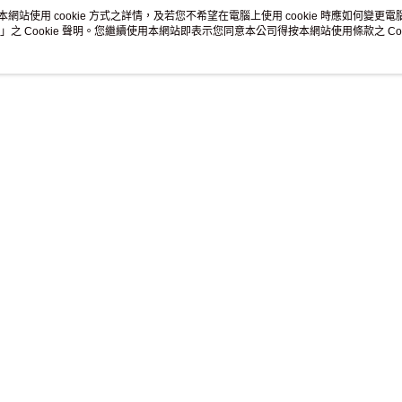
商品相關分
【繳款方
本網站使用 cookie 方式之詳情，及若您不希望在電腦上使用 cookie 時應如何變更電腦的
1.分期款
」之 Cookie 聲明。您繼續使用本網站即表示您同意本公司得按本網站使用條款之 Coo
配件系列
醒簡訊。
分享
2.透過簡
帳／街口支
【注意事
1.本服務
用戶於交
推薦
款買賣價
2.基於同
資料（包
用，由本
3.完整用
熱銷
全站排行
關於我們
客服資訊
品牌故事
購物說明