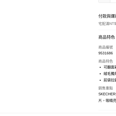
付款與運
宅配滿NT$
付款方式
商品特色
信用卡一
商品編號
9531686
LINE Pay
商品特色
大哥付你
可翻面
相關說明
絨毛獨
【大哥付
前袋拉
ATM付款
1.本服務
2.付款方
銷售重點
流程，驗
SKECH
完成交易
運送方式
3.實際核
片，吸睛
4.訂單成
宅配
消。如遇
每筆NT$1
無法說明