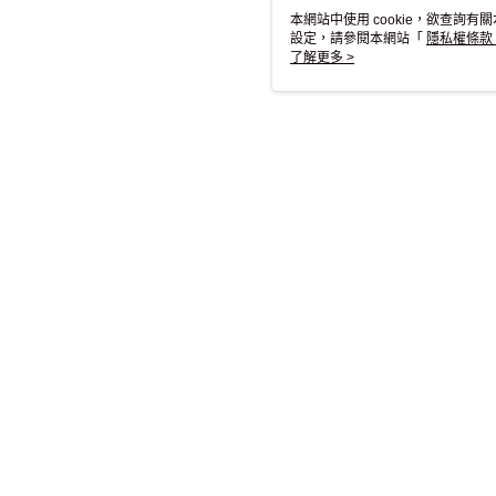
本網站中使用 cookie，欲查詢有關
設定，請參閱本網站「
隱私權條款
使用 cookie。
了解更多 >
相關
本分類