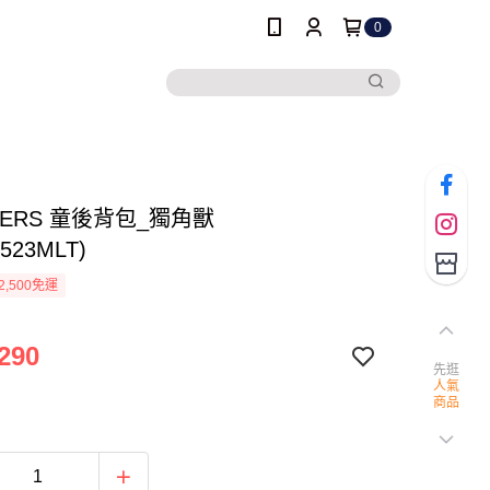
0
HERS 童後背包_獨角獸
8523MLT)
2,500免運
290
先逛
人氣
商品