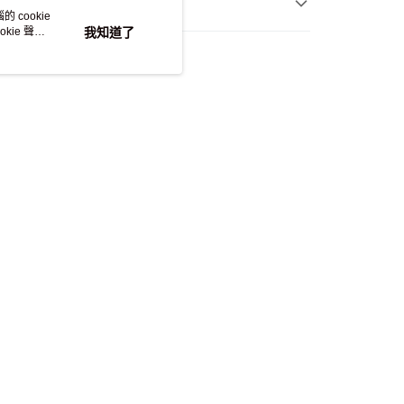
類 (1)
式說明】
 cookie
項不併入電信帳單，「大哥付你分期」於每月結算日後寄送繳費提
kie 聲明
我知道了
包包
客服
訊連結打開帳單後，可選擇「超商條碼／台灣大直營門市／銀行轉
付／iPASS MONEY」等通路繳費。
項】
係由「台灣大哥大股份有限公司」（以下簡稱本公司）所提供，讓
易時，得透過本服務購買商品或服務，並由商店將買賣／分期付
金債權讓與本公司後，依約使用本公司帳單繳交帳款。
意付款使用「大哥付你分期」之契約關係目的，商店將以您的個人
含姓名、電話或地址）提供予台灣大哥大進項蒐集、處理及利
公司與您本人進行分期帳單所需資料之確認、核對及更正。
戶服務條款，請詳閱以下連結：
https://oppay.tw/userRule
官方APP