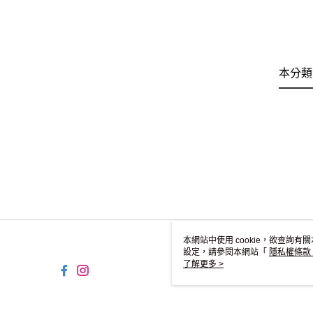
本分類
本網站中使用 cookie，欲查詢有關
設定，請參閱本網站「
隱私權條款
使用 cookie。
了解更多 >