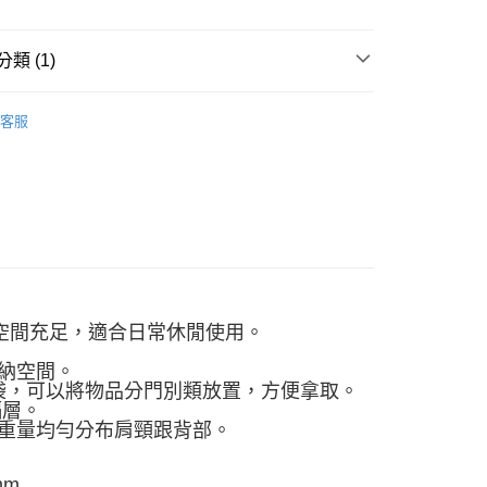
式說明】
項不併入電信帳單，「大哥付你分期」於每月結算日後寄送繳費提
類 (1)
訊連結打開帳單後，可選擇「超商條碼／台灣大直營門市／銀行轉
付／iPASS MONEY」等通路繳費。
包包
客服
項】
係由「台灣大哥大股份有限公司」（以下簡稱本公司）所提供，讓
易時，得透過本服務購買商品或服務，並由商店將買賣／分期付
金債權讓與本公司後，依約使用本公司帳單繳交帳款。
意付款使用「大哥付你分期」之契約關係目的，商店將以您的個人
含姓名、電話或地址）提供予台灣大哥大進項蒐集、處理及利
公司與您本人進行分期帳單所需資料之確認、核對及更正。
戶服務條款，請詳閱以下連結：
https://oppay.tw/userRule
納空間充足，適合日常休閒使用。
收納空間。
納袋，可以將物品分門別類放置，方便拿取。
隔層。
將重量均勻分布肩頸跟背部。
mm