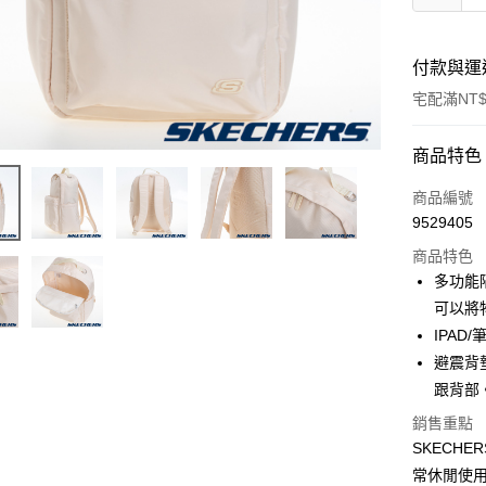
付款與運
宅配滿NT$
付款方式
商品特色
信用卡一
商品編號
9529405
LINE Pay
商品特色
大哥付你
多功能
相關說明
可以將
【大哥付
IPAD
ATM付款
1.本服務
2.付款方
避震背
流程，驗
跟背部
完成交易
運送方式
3.實際核
銷售重點
4.訂單成
宅配
SKECH
消。如遇
常休閒使
每筆NT$1
無法說明