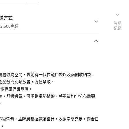
送方式
清除
2,500免運
紀錄
次付款
分期
隔層收納空間，袋前有一個拉鏈口袋以及兩側收納袋，
物品分門別類放置，方便拿取。
你分期使用說明】
/筆電專屬保護隔層。
由台灣大哥大提供，台灣大哥大用戶可立即使用無須另外申請。
式選擇「大哥付你分期」，訂單成立後會自動跳轉到大哥付的交易
墊，舒適透氣。可調整襯墊背帶，將重量均勻分布肩頸
證手機門號後，選擇欲分期的期數、繳款截止日，確認付款後即
。
。
准額度、可分期數及費用金額請依後續交易確認頁面所載為準。
立30分鐘內，如未前往確認交易或遇審核未通過，訂單將自動取
ERS後背包，主隔層雙拉鍊頭設計，收納空間充足，適合日
「轉專審核」未通過狀況，表示未達大哥付你分期系統評分，恕
用。
00，滿NT$2,500(含以上)免運費
評估內容。