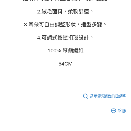
資料（包含姓名、電話或地址）提供予台灣大哥大進項蒐集、處理及利用，
由本公司與您本人進行分期帳單所需資料之確認、核對及更正。
2.絨毛面料，柔軟舒適。
3.完整用戶服務條款，請詳閱以下連結：
https://oppay.tw/userRule
3.耳朵可自由調整形狀，造型多變。
4.可調式按壓扣環設計。
100% 聚酯纖維
54CM
顯示電腦版詳細說明
客服