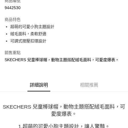
商品編號
LINE Pay
9442530
大哥付你分期
商品特色
相關說明
超萌的可愛小狗主題設計
【大哥付你分期使用說明】
ATM付款
1.本服務由台灣大哥大提供，台灣大哥大用戶可立即使用無須另外申請。
絨毛面料，柔軟舒適
2.付款方式選擇「大哥付你分期」，訂單成立後會自動跳轉到大哥付的交易
可調式按壓扣環設計
流程，驗證手機門號後，選擇欲分期的期數、繳款截止日，確認付款後即完
運送方式
成交易。
銷售重點
3.實際核准額度、可分期數及費用金額請依後續交易確認頁面所載為準。
宅配
4.訂單成立30分鐘內，如未前往確認交易或遇審核未通過，訂單將自動取
SKECHERS 兒童棒球帽，動物主題搭配絨毛面料，可愛度爆表。
每筆NT$100，滿NT$2,500(含以上)免運費
消。如遇「轉專審核」未通過狀況，表示未達大哥付你分期系統評分，恕無
法說明評估內容。
【繳款方式說明】
1.分期款項不併入電信帳單，「大哥付你分期」於每月結算日後寄送繳費提
醒簡訊。
詳細說明
相關推薦
2.透過簡訊連結打開帳單後，可選擇「超商條碼／台灣大直營門市／銀行轉
帳／街口支付／iPASS MONEY」等通路繳費。
【注意事項】
SKECHERS 兒童棒球帽，動物主題搭配絨毛面料，可
1.本服務係由「台灣大哥大股份有限公司」（以下簡稱本公司）所提供，讓
愛度爆表。
用戶於交易時，得透過本服務購買商品或服務，並由商店將買賣／分期付款
買賣價金債權讓與本公司後，依約使用本公司帳單繳交帳款。
1.超萌的可愛小狗主題設計，讓人驚豔。
2.基於同意付款使用「大哥付你分期」之契約關係目的，商店將以您的個人