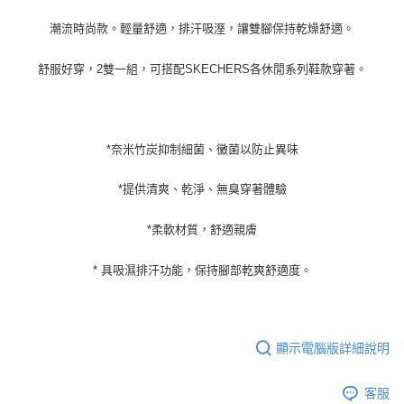
潮流時尚款。輕量舒適，排汗吸溼，讓雙腳保持乾燥舒適。
舒服好穿，2雙一組，可搭配SKECHERS各休閒系列鞋款穿著。
*奈米竹炭抑制細菌、黴菌以防止異味
*提供清爽、乾淨、無臭穿著體驗
*柔軟材質，舒適親膚
* 具吸濕排汗功能，保持腳部乾爽舒適度。
顯示電腦版詳細說明
客服