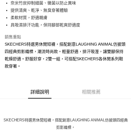
奈米竹炭抑制細菌、黴菌以防止異味
【大哥付你分期使用說明】
ATM付款
1.本服務由台灣大哥大提供，台灣大哥大用戶可立即使用無須另外申請。
提供清爽、乾淨、無臭穿著體驗
2.付款方式選擇「大哥付你分期」，訂單成立後會自動跳轉到大哥付的交易
柔軟材質，舒適親膚
流程，驗證手機門號後，選擇欲分期的期數、繳款截止日，確認付款後即完
運送方式
具吸濕排汗功能，保持腳部乾爽舒適度
成交易。
3.實際核准額度、可分期數及費用金額請依後續交易確認頁面所載為準。
宅配
4.訂單成立30分鐘內，如未前往確認交易或遇審核未通過，訂單將自動取
銷售重點
每筆NT$100，滿NT$2,500(含以上)免運費
消。如遇「轉專審核」未通過狀況，表示未達大哥付你分期系統評分，恕無
SKECHERS特選男休閒短襪，搭配創意LAUGHING ANIMAL仿披頭
法說明評估內容。
四經典剪影織標，潮流時尚款。輕量舒適，排汗吸溼，讓雙腳保持
【繳款方式說明】
1.分期款項不併入電信帳單，「大哥付你分期」於每月結算日後寄送繳費提
乾燥舒適。舒服好穿，2雙一組，可搭配SKECHERS各休閒系列鞋
醒簡訊。
款穿著。
2.透過簡訊連結打開帳單後，可選擇「超商條碼／台灣大直營門市／銀行轉
帳／街口支付／iPASS MONEY」等通路繳費。
【注意事項】
1.本服務係由「台灣大哥大股份有限公司」（以下簡稱本公司）所提供，讓
詳細說明
相關推薦
用戶於交易時，得透過本服務購買商品或服務，並由商店將買賣／分期付款
買賣價金債權讓與本公司後，依約使用本公司帳單繳交帳款。
2.基於同意付款使用「大哥付你分期」之契約關係目的，商店將以您的個人
資料（包含姓名、電話或地址）提供予台灣大哥大進項蒐集、處理及利用，
由本公司與您本人進行分期帳單所需資料之確認、核對及更正。
SKECHERS特選男休閒短襪，搭配創意LAUGHING ANIMAL仿披頭四經典
3.完整用戶服務條款，請詳閱以下連結：
https://oppay.tw/userRule
剪影織標，