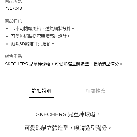
商品編號
LINE Pay
7317043
大哥付你分期
商品特色
相關說明
卡車司機帽風格，透氣網狀設計。
【大哥付你分期使用說明】
ATM付款
1.本服務由台灣大哥大提供，台灣大哥大用戶可立即使用無須另外申請。
可愛熊貓臉搭配吸睛亮片設計。
2.付款方式選擇「大哥付你分期」，訂單成立後會自動跳轉到大哥付的交易
絨毛3D熊貓耳朵細節。
流程，驗證手機門號後，選擇欲分期的期數、繳款截止日，確認付款後即完
運送方式
成交易。
銷售重點
3.實際核准額度、可分期數及費用金額請依後續交易確認頁面所載為準。
宅配
4.訂單成立30分鐘內，如未前往確認交易或遇審核未通過，訂單將自動取
SKECHERS 兒童棒球帽，可愛熊貓立體造型，吸睛造型滿分。
每筆NT$100，滿NT$2,500(含以上)免運費
消。如遇「轉專審核」未通過狀況，表示未達大哥付你分期系統評分，恕無
法說明評估內容。
【繳款方式說明】
1.分期款項不併入電信帳單，「大哥付你分期」於每月結算日後寄送繳費提
醒簡訊。
詳細說明
相關推薦
2.透過簡訊連結打開帳單後，可選擇「超商條碼／台灣大直營門市／銀行轉
帳／街口支付／iPASS MONEY」等通路繳費。
【注意事項】
SKECHERS 兒童棒球帽，
1.本服務係由「台灣大哥大股份有限公司」（以下簡稱本公司）所提供，讓
用戶於交易時，得透過本服務購買商品或服務，並由商店將買賣／分期付款
可愛熊貓立體造型，吸睛造型滿分。
買賣價金債權讓與本公司後，依約使用本公司帳單繳交帳款。
2.基於同意付款使用「大哥付你分期」之契約關係目的，商店將以您的個人