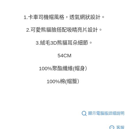
資料（包含姓名、電話或地址）提供予台灣大哥大進項蒐集、處理及利用，
由本公司與您本人進行分期帳單所需資料之確認、核對及更正。
3.完整用戶服務條款，請詳閱以下連結：
https://oppay.tw/userRule
1.卡車司機帽風格，透氣網狀設計。
2.可愛熊貓臉搭配吸睛亮片設計。
3.絨毛3D熊貓耳朵細節。
54CM
100%聚酯纖維(帽身）
100%棉(帽簷）
顯示電腦版詳細說明
客服