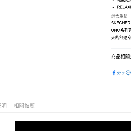
【大哥付
RELA
ATM付款
1.本服務
2.付款方
銷售重點
流程，驗
SKECHE
完成交易
運送方式
3.實際核
UNO系
4.訂單成
宅配
天的舒適
消。如遇
每筆NT$1
無法說明
【繳款方
1.分期款
商品相關分
醒簡訊。
2.透過簡
女性 智慧
帳／街口支
分享
【職場必
【注意事
【街頭潮流
1.本服務
用戶於交
【職場必
款買賣價
2.基於同
說明
相關推薦
【街頭潮流
資料（包
用，由本
3.完整用