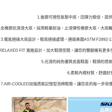
1.後跟可視性氣墊中底，回彈力極佳，提
2.全橡膠抗濕滑大底，採用輕量耐油、止滑彈性橡膠大底，大底
3.電氣絕緣大底設計，鞋底絕緣處理，通過美國ASTM F289
.RELAXED FIT 寬敞設計，加大鞋頭空間，讓您的雙腳擁
5.光滑的純色優質皮面鞋面，鞋頭的透
6.柔軟內裡材質，舒適好
7.AIR-COOLED加強透氣記憶型泡棉鞋墊，讓您走的每一