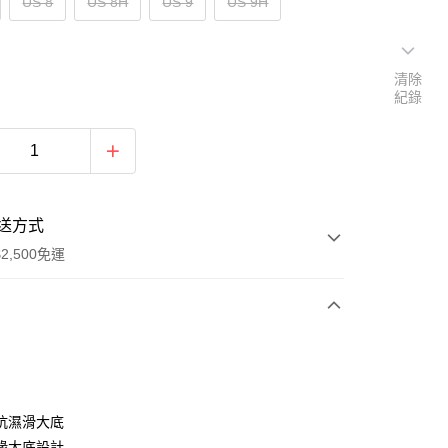
US 8
US 8H
US 9
US 9H
清除
紀錄
送方式
2,500免運
次付款
分期
抗濕滑大底
緣大底設計