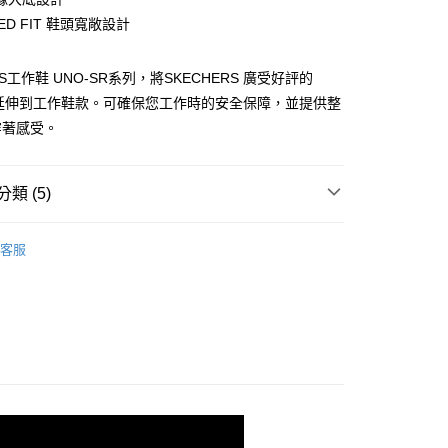
你分期使用說明】
XED FIT 鞋頭寬敞設計
由台灣大哥大提供，台灣大哥大用戶可立即使用無須另外申請。
式選擇「大哥付你分期」，訂單成立後會自動跳轉到大哥付的交易
證手機門號後，選擇欲分期的期數、繳款截止日，確認付款後即
RS工作鞋 UNO-SR系列，將SKECHERS 廣受好評的
。
准額度、可分期數及費用金額請依後續交易確認頁面所載為準。
列延伸到工作鞋款。可確保您工作時的安全保障，並提供整
立30分鐘內，如未前往確認交易或遇審核未通過，訂單將自動取
穿著感受。
「轉專審核」未通過狀況，表示未達大哥付你分期系統評分，恕
00，滿NT$2,500(含以上)免運費
評估內容。
式說明】
項不併入電信帳單，「大哥付你分期」於每月結算日後寄送繳費提
類 (5)
訊連結打開帳單後，可選擇「超商條碼／台灣大直營門市／銀行轉
生活
休閒系列
付／iPASS MONEY」等通路繳費。
客服
備】工作鞋系列
項】
】UNO系列
係由「台灣大哥大股份有限公司」（以下簡稱本公司）所提供，讓
易時，得透過本服務購買商品或服務，並由商店將買賣／分期付
備】工作鞋系列
女款
金債權讓與本公司後，依約使用本公司帳單繳交帳款。
意付款使用「大哥付你分期」之契約關係目的，商店將以您的個人
】UNO系列
女款
含姓名、電話或地址）提供予台灣大哥大進項蒐集、處理及利
公司與您本人進行分期帳單所需資料之確認、核對及更正。
戶服務條款，請詳閱以下連結：
https://oppay.tw/userRule