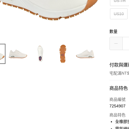
US 7H
US10
數量
付款與運
宅配滿NT$
付款方式
商品特色
信用卡一
商品編號
7254907
LINE Pay
商品特色
大哥付你
全橡膠
相關說明
電氣絕