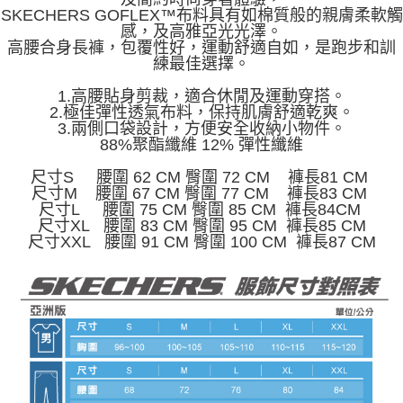
由本公司與您本人進行分期帳單所需資料之確認、核對及更正。
SKECHERS GOFLEX™布料具有如棉質般的親膚柔軟觸
3.完整用戶服務條款，請詳閱以下連結：
https://oppay.tw/userRule
感，及高雅亞光光澤。
高腰合身長褲，包覆性好，運動舒適自如，是跑步和訓
練最佳選擇。
1.高腰貼身剪裁，適合休閒及運動穿搭。
2.極佳彈性透氣布料，保持肌膚舒適乾爽。
3.兩側口袋設計，方便安全收納小物件。
88%聚酯纖維 12% 彈性纖維
尺寸S 腰圍 62 CM 臀圍 72 CM 褲長81 CM
尺寸M 腰圍 67 CM 臀圍 77 CM 褲長83 CM
尺寸L 腰圍 75 CM 臀圍 85 CM 褲長84CM
尺寸XL 腰圍 83 CM 臀圍 95 CM 褲長85 CM
尺寸XXL 腰圍 91 CM 臀圍 100 CM 褲長87 CM