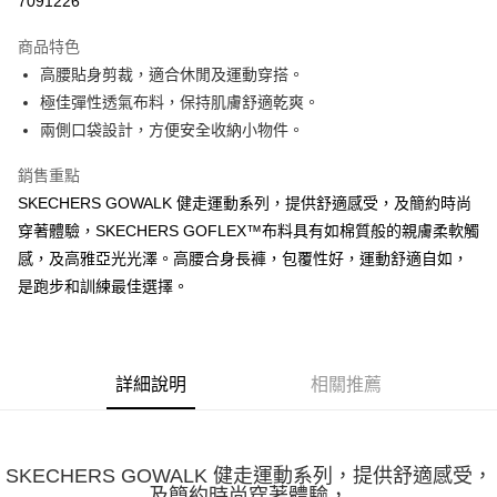
7091226
大哥付你分期
商品特色
相關說明
高腰貼身剪裁，適合休閒及運動穿搭。
【大哥付你分期使用說明】
ATM付款
1.本服務由台灣大哥大提供，台灣大哥大用戶可立即使用無須另外申請。
極佳彈性透氣布料，保持肌膚舒適乾爽。
2.付款方式選擇「大哥付你分期」，訂單成立後會自動跳轉到大哥付的交易
兩側口袋設計，方便安全收納小物件。
流程，驗證手機門號後，選擇欲分期的期數、繳款截止日，確認付款後即完
運送方式
成交易。
銷售重點
3.實際核准額度、可分期數及費用金額請依後續交易確認頁面所載為準。
宅配
4.訂單成立30分鐘內，如未前往確認交易或遇審核未通過，訂單將自動取
SKECHERS GOWALK 健走運動系列，提供舒適感受，及簡約時尚
每筆NT$100，滿NT$2,500(含以上)免運費
消。如遇「轉專審核」未通過狀況，表示未達大哥付你分期系統評分，恕無
穿著體驗，SKECHERS GOFLEX™布料具有如棉質般的親膚柔軟觸
法說明評估內容。
感，及高雅亞光光澤。高腰合身長褲，包覆性好，運動舒適自如，
【繳款方式說明】
1.分期款項不併入電信帳單，「大哥付你分期」於每月結算日後寄送繳費提
是跑步和訓練最佳選擇。
醒簡訊。
2.透過簡訊連結打開帳單後，可選擇「超商條碼／台灣大直營門市／銀行轉
帳／街口支付／iPASS MONEY」等通路繳費。
【注意事項】
詳細說明
相關推薦
1.本服務係由「台灣大哥大股份有限公司」（以下簡稱本公司）所提供，讓
用戶於交易時，得透過本服務購買商品或服務，並由商店將買賣／分期付款
買賣價金債權讓與本公司後，依約使用本公司帳單繳交帳款。
2.基於同意付款使用「大哥付你分期」之契約關係目的，商店將以您的個人
SKECHERS GOWALK 健走運動系列，提供舒適感受，
資料（包含姓名、電話或地址）提供予台灣大哥大進項蒐集、處理及利用，
及簡約時尚穿著體驗，