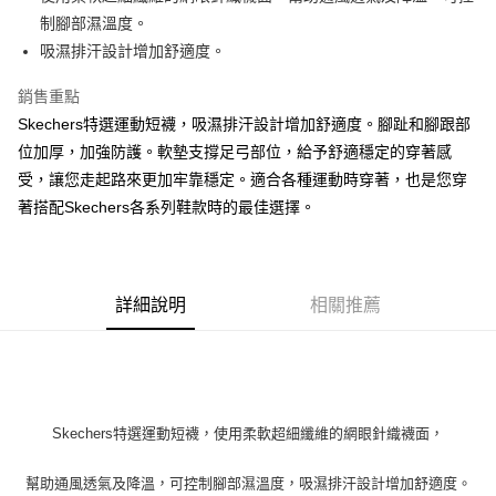
【大哥付你分期使用說明】
ATM付款
1.本服務由台灣大哥大提供，台灣大哥大用戶可立即使用無須另外申請。
制腳部濕溫度。
2.付款方式選擇「大哥付你分期」，訂單成立後會自動跳轉到大哥付的交易
吸濕排汗設計增加舒適度。
流程，驗證手機門號後，選擇欲分期的期數、繳款截止日，確認付款後即完
運送方式
成交易。
銷售重點
3.實際核准額度、可分期數及費用金額請依後續交易確認頁面所載為準。
宅配
4.訂單成立30分鐘內，如未前往確認交易或遇審核未通過，訂單將自動取
Skechers特選運動短襪，吸濕排汗設計增加舒適度。腳趾和腳跟部
每筆NT$100，滿NT$2,500(含以上)免運費
消。如遇「轉專審核」未通過狀況，表示未達大哥付你分期系統評分，恕無
位加厚，加強防護。軟墊支撐足弓部位，給予舒適穩定的穿著感
法說明評估內容。
受，讓您走起路來更加牢靠穩定。適合各種運動時穿著，也是您穿
【繳款方式說明】
1.分期款項不併入電信帳單，「大哥付你分期」於每月結算日後寄送繳費提
著搭配Skechers各系列鞋款時的最佳選擇。
醒簡訊。
2.透過簡訊連結打開帳單後，可選擇「超商條碼／台灣大直營門市／銀行轉
帳／街口支付／iPASS MONEY」等通路繳費。
【注意事項】
詳細說明
相關推薦
1.本服務係由「台灣大哥大股份有限公司」（以下簡稱本公司）所提供，讓
用戶於交易時，得透過本服務購買商品或服務，並由商店將買賣／分期付款
買賣價金債權讓與本公司後，依約使用本公司帳單繳交帳款。
2.基於同意付款使用「大哥付你分期」之契約關係目的，商店將以您的個人
資料（包含姓名、電話或地址）提供予台灣大哥大進項蒐集、處理及利用，
由本公司與您本人進行分期帳單所需資料之確認、核對及更正。
Skechers特選運動短襪，使用柔軟超細纖維的網眼針織襪面，
3.完整用戶服務條款，請詳閱以下連結：
https://oppay.tw/userRule
幫助通風透氣及降溫，可控制腳部濕溫度，吸濕排汗設計增加舒適度。