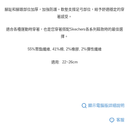
腳趾和腳跟部位加厚，加強防護。軟墊支撐足弓部位，給予舒適穩定的穿
著感受。
適合各種運動時穿著，也是您穿著搭配Skechers各系列鞋款時的最佳選
擇。
55%聚酯纖維, 41%棉, 2%橡膠, 2%彈性纖維
適用: 22~26cm
顯示電腦版詳細說明
客服