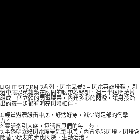
由本公司與您本人進行分期帳單所需資料之確認、核對及更正。
3.完整用戶服務條款，請詳閱以下連結：
https://oppay.tw/userRule
LIGHT STORM 3系列，閃電風暴3 – 閃電英雄燈鞋，閃
燈中底以英雄繫在腰間的腰帶為發想，運用半透明燈片
組成一個立體的閃電腰帶，內建多彩的閃燈，讓男孩踏
出的每一步都有明亮閃燈相伴。
1.輕量避震緩衝中底，舒適好穿，減少對足部的衝擊
力。
2.靈活牽引大底，靈活寶貝們的每一步。
3.半透明立體閃電腰帶造型中底，內置多彩閃燈，閃燈會
隨著小朋友的步伐閃爍，生動活潑。