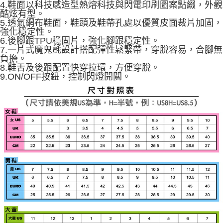
4.鞋面以科技感造型熱熔科技與閃電印刷圖案點綴，外觀
酷炫有型。
5.透氣網布鞋面，鞋頭及鞋帶孔處以優質皮面裁片加固，
強化穩定性。
6.後腳跟TPU穩固片，強化腳跟穩定性。
7.一片式魔鬼氈設計搭配彈性鬆緊帶，穿脫容易，合腳無
負擔。
8.鞋舌及後跟配置快穿拉環，方便穿脫。
9.ON/OFF按鈕，控制閃燈開關。