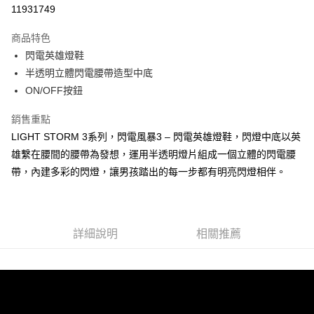
LINE Pay
11931749
大哥付你分期
商品特色
相關說明
閃電英雄燈鞋
【大哥付你分期使用說明】
ATM付款
1.本服務由台灣大哥大提供，台灣大哥大用戶可立即使用無須另外申請。
半透明立體閃電腰帶造型中底
2.付款方式選擇「大哥付你分期」，訂單成立後會自動跳轉到大哥付的交易
ON/OFF按鈕
流程，驗證手機門號後，選擇欲分期的期數、繳款截止日，確認付款後即完
運送方式
成交易。
銷售重點
3.實際核准額度、可分期數及費用金額請依後續交易確認頁面所載為準。
宅配
4.訂單成立30分鐘內，如未前往確認交易或遇審核未通過，訂單將自動取
LIGHT STORM 3系列，閃電風暴3 – 閃電英雄燈鞋，閃燈中底以英
每筆NT$100，滿NT$2,500(含以上)免運費
消。如遇「轉專審核」未通過狀況，表示未達大哥付你分期系統評分，恕無
雄繫在腰間的腰帶為發想，運用半透明燈片組成一個立體的閃電腰
法說明評估內容。
帶，內建多彩的閃燈，讓男孩踏出的每一步都有明亮閃燈相伴。
【繳款方式說明】
1.分期款項不併入電信帳單，「大哥付你分期」於每月結算日後寄送繳費提
醒簡訊。
2.透過簡訊連結打開帳單後，可選擇「超商條碼／台灣大直營門市／銀行轉
帳／街口支付／iPASS MONEY」等通路繳費。
詳細說明
相關推薦
【注意事項】
1.本服務係由「台灣大哥大股份有限公司」（以下簡稱本公司）所提供，讓
用戶於交易時，得透過本服務購買商品或服務，並由商店將買賣／分期付款
買賣價金債權讓與本公司後，依約使用本公司帳單繳交帳款。
2.基於同意付款使用「大哥付你分期」之契約關係目的，商店將以您的個人
資料（包含姓名、電話或地址）提供予台灣大哥大進項蒐集、處理及利用，