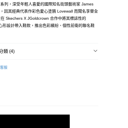
證手機門號後，選擇欲分期的期數、繳款截止日，確認付款後即
ITE 系列，深受年輕人喜愛的國際知名街頭藝術家 James
。
准額度、可分期數及費用金額請依後續交易確認頁面所載為準。
own，因其經典代表作彩色愛心塗鴉 Lovewall 而聞名享譽全
立30分鐘內，如未前往確認交易或遇審核未通過，訂單將自動取
 Skechers X JGoldcrown 合作中將其標誌性的
「轉專審核」未通過狀況，表示未達大哥付你分期系統評分，恕
wall心形設計帶入鞋款，推出色彩繽紛、個性前衛的聯名鞋
00，滿NT$2,500(含以上)免運費
評估內容。
式說明】
項不併入電信帳單，「大哥付你分期」於每月結算日後寄送繳費提
訊連結打開帳單後，可選擇「超商條碼／台灣大直營門市／銀行轉
類 (4)
付／iPASS MONEY」等通路繳費。
項】
女童系列
客服
係由「台灣大哥大股份有限公司」（以下簡稱本公司）所提供，讓
易時，得透過本服務購買商品或服務，並由商店將買賣／分期付
金債權讓與本公司後，依約使用本公司帳單繳交帳款。
】UNO系列
兒童款
意付款使用「大哥付你分期」之契約關係目的，商店將以您的個人
含姓名、電話或地址）提供予台灣大哥大進項蒐集、處理及利
/9 父親節限時正價品9折(指定款除外)
鞋款-兒童
公司與您本人進行分期帳單所需資料之確認、核對及更正。
戶服務條款，請詳閱以下連結：
https://oppay.tw/userRule