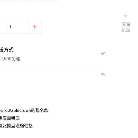
清除
紀錄
送方式
2,500免運
次付款
分期
ers x JGoldcrown的聯名款
鴉皮面鞋面
你分期使用說明】
氣記憶型泡棉鞋墊
由台灣大哥大提供，台灣大哥大用戶可立即使用無須另外申請。
式選擇「大哥付你分期」，訂單成立後會自動跳轉到大哥付的交易