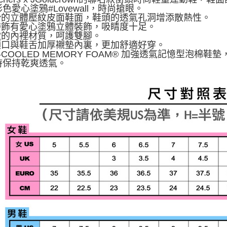
色愛心塗鴉#Lovewall，時尚搶眼。
光滑的立體壓紋皮面鞋面，鞋頭的透氣孔洞增添散熱性。
鞋帶飾有愛心塗鴉立體裝飾，吸睛度十足。
柔軟的內裡材質，呵護雙腳。
鞋領口與鞋舌加厚襯墊內裏，更加舒適好穿。
IR-COOLED MEMORY FOAM® 加強透氣記憶型
時保持乾爽透氣。