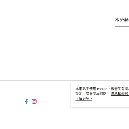
本分類
本網站中使用 cookie，欲查詢有關
設定，請參閱本網站「
隱私權條款
使用 cookie。
了解更多 >