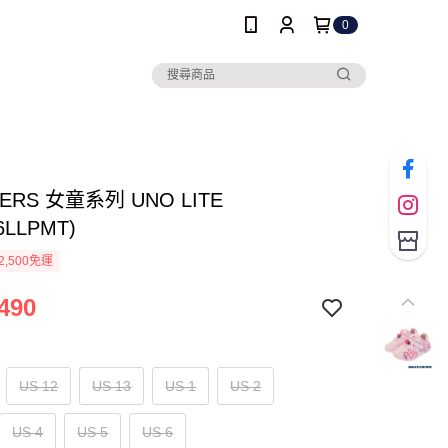
0
ERS 女童系列 UNO LITE
6LLPMT)
2,500免運
490
US 12
US 13
US 1
US 2
US 4
US 5
US 6