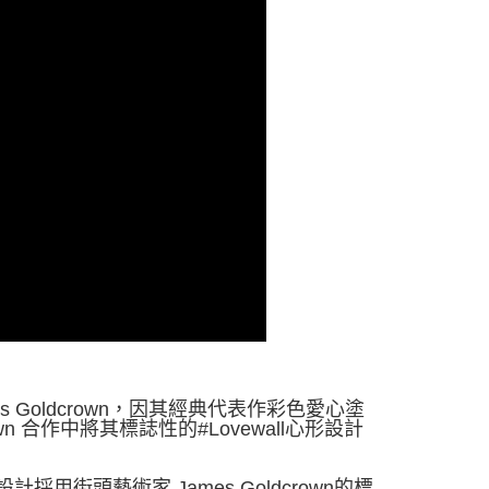
s Goldcrown，因其經典代表作彩色愛心塗
crown 合作中將其標誌性的#Lovewall心形設計
設計採用街頭藝術家 James Goldcrown的標