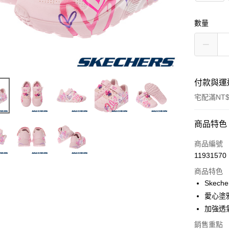
數量
付款與運
宅配滿NT$
付款方式
商品特色
信用卡一
商品編號
11931570
LINE Pay
商品特色
大哥付你
Skech
相關說明
愛心塗
【大哥付
加強透
ATM付款
1.本服務
2.付款方
銷售重點