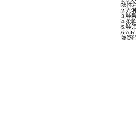
誌性彩
2.
3.
4.
5.
6.A
並隨