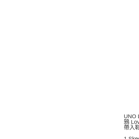
UNO
鴉 Lo
帶入
1.S