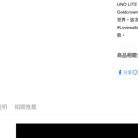
流程，驗
UNO L
完成交易
運送方式
3.實際核
Goldcr
4.訂單成
宅配
世界。這次在
消。如遇
#Love
每筆NT$1
無法說明
【繳款方
款。
1.分期款
醒簡訊。
2.透過簡
商品相關分
帳／街口支
兒童系列
【注意事
分享
1.本服務
新品上市
用戶於交
款買賣價
【街頭潮流
2.基於同
資料（包
7/16-8
用，由本
3.完整用
說明
相關推薦