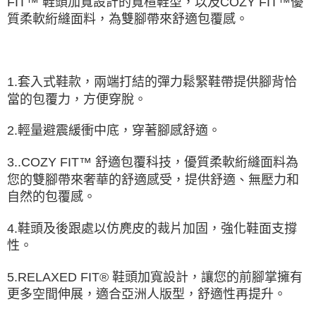
FIT™ 鞋頭加寬設計的寬楦鞋型，以及COZY FIT™優
質柔軟絎縫面料，為雙腳帶來舒適包覆感。
1.套入式鞋款，兩端打結的彈力鬆緊鞋帶提供腳背恰
當的包覆力，方便穿脫。
2.輕量避震緩衝中底，穿著腳感舒適。
3..COZY FIT™ 舒適包覆科技，優質柔軟絎縫面料為
您的雙腳帶來奢華的舒適感受，提供舒適、無壓力和
自然的包覆感。
4.鞋頭及後跟處以仿麂皮的裁片加固，強化鞋面支撐
性。
5.RELAXED FIT® 鞋頭加寬設計，讓您的前腳掌擁有
更多空間伸展，適合亞洲人版型，舒適性再提升。