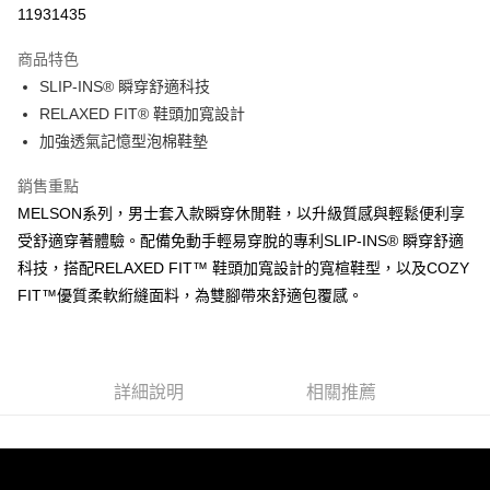
LINE Pay
11931435
大哥付你分期
商品特色
相關說明
SLIP-INS® 瞬穿舒適科技
【大哥付你分期使用說明】
ATM付款
1.本服務由台灣大哥大提供，台灣大哥大用戶可立即使用無須另外申請。
RELAXED FIT® 鞋頭加寬設計
2.付款方式選擇「大哥付你分期」，訂單成立後會自動跳轉到大哥付的交易
加強透氣記憶型泡棉鞋墊
流程，驗證手機門號後，選擇欲分期的期數、繳款截止日，確認付款後即完
運送方式
成交易。
銷售重點
3.實際核准額度、可分期數及費用金額請依後續交易確認頁面所載為準。
宅配
4.訂單成立30分鐘內，如未前往確認交易或遇審核未通過，訂單將自動取
MELSON系列，男士套入款瞬穿休閒鞋，以升級質感與輕鬆便利享
每筆NT$100，滿NT$2,500(含以上)免運費
消。如遇「轉專審核」未通過狀況，表示未達大哥付你分期系統評分，恕無
受舒適穿著體驗。配備免動手輕易穿脫的專利SLIP-INS® 瞬穿舒適
法說明評估內容。
科技，搭配RELAXED FIT™ 鞋頭加寬設計的寬楦鞋型，以及COZY
【繳款方式說明】
1.分期款項不併入電信帳單，「大哥付你分期」於每月結算日後寄送繳費提
FIT™優質柔軟絎縫面料，為雙腳帶來舒適包覆感。
醒簡訊。
2.透過簡訊連結打開帳單後，可選擇「超商條碼／台灣大直營門市／銀行轉
帳／街口支付／iPASS MONEY」等通路繳費。
【注意事項】
詳細說明
相關推薦
1.本服務係由「台灣大哥大股份有限公司」（以下簡稱本公司）所提供，讓
用戶於交易時，得透過本服務購買商品或服務，並由商店將買賣／分期付款
買賣價金債權讓與本公司後，依約使用本公司帳單繳交帳款。
2.基於同意付款使用「大哥付你分期」之契約關係目的，商店將以您的個人
資料（包含姓名、電話或地址）提供予台灣大哥大進項蒐集、處理及利用，