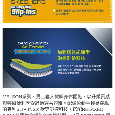
MELSON系列，男士套入款瞬穿休閒鞋，以升級質感
與輕鬆便利享受舒適穿著體驗。配備免動手輕易穿脫
的專利SLIP-INS® 瞬穿舒適科技，搭配RELAXED