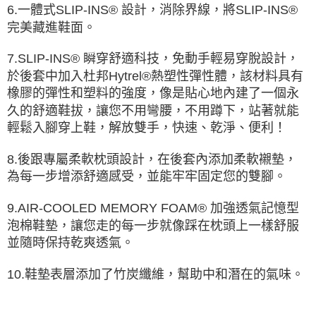
6.一體式SLIP-INS® 設計，消除界線，將SLIP-INS®
完美藏進鞋面。
7.SLIP-INS® 瞬穿舒適科技，免動手輕易穿脫設計，
於後套中加入杜邦Hytrel®熱塑性彈性體，該材料具有
橡膠的彈性和塑料的強度，像是貼心地內建了一個永
久的舒適鞋拔，讓您不用彎腰，不用蹲下，站著就能
輕鬆入腳穿上鞋，解放雙手，快速、乾淨、便利！
8.後跟專屬柔軟枕頭設計，在後套內添加柔軟襯墊，
為每一步增添舒適感受，並能牢牢固定您的雙腳。
9.AIR-COOLED MEMORY FOAM® 加強透氣記憶型
泡棉鞋墊，讓您走的每一步就像踩在枕頭上一樣舒服
並隨時保持乾爽透氣。
10.鞋墊表層添加了竹炭纖維，幫助中和潛在的氣味。