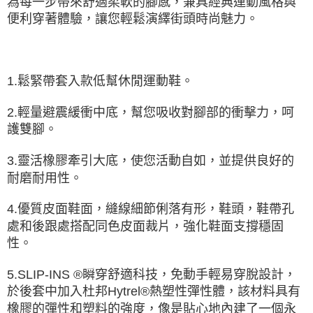
為每一步帶來舒適柔軟的腳感，兼具經典運動風格與
便利穿著體驗，讓您輕鬆演繹街頭時尚魅力。
1.鬆緊帶套入款低幫休閒運動鞋。
2.輕量避震緩衝中底，幫您吸收對腳部的衝擊力，呵
護雙腳。
3.靈活橡膠牽引大底，使您活動自如，並提供良好的
耐磨耐用性。
4.優質皮面鞋面，縫線細節俐落有形，鞋頭，鞋帶孔
處和後跟處搭配同色皮面裁片，強化鞋面支撐穩固
性。
5.SLIP-INS ®瞬穿舒適科技，免動手輕易穿脫設計，
於後套中加入杜邦Hytrel®熱塑性彈性體，該材料具有
橡膠的彈性和塑料的強度，像是貼心地內建了一個永