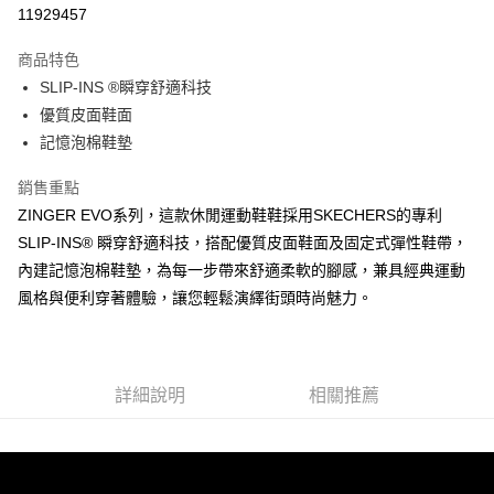
LINE Pay
11929457
大哥付你分期
商品特色
相關說明
SLIP-INS ®瞬穿舒適科技
【大哥付你分期使用說明】
ATM付款
1.本服務由台灣大哥大提供，台灣大哥大用戶可立即使用無須另外申請。
優質皮面鞋面
2.付款方式選擇「大哥付你分期」，訂單成立後會自動跳轉到大哥付的交易
記憶泡棉鞋墊
流程，驗證手機門號後，選擇欲分期的期數、繳款截止日，確認付款後即完
運送方式
成交易。
銷售重點
3.實際核准額度、可分期數及費用金額請依後續交易確認頁面所載為準。
宅配
4.訂單成立30分鐘內，如未前往確認交易或遇審核未通過，訂單將自動取
ZINGER EVO系列，這款休閒運動鞋鞋採用SKECHERS的專利
每筆NT$100，滿NT$2,500(含以上)免運費
消。如遇「轉專審核」未通過狀況，表示未達大哥付你分期系統評分，恕無
SLIP-INS® 瞬穿舒適科技，搭配優質皮面鞋面及固定式彈性鞋帶，
法說明評估內容。
內建記憶泡棉鞋墊，為每一步帶來舒適柔軟的腳感，兼具經典運動
【繳款方式說明】
1.分期款項不併入電信帳單，「大哥付你分期」於每月結算日後寄送繳費提
風格與便利穿著體驗，讓您輕鬆演繹街頭時尚魅力。
醒簡訊。
2.透過簡訊連結打開帳單後，可選擇「超商條碼／台灣大直營門市／銀行轉
帳／街口支付／iPASS MONEY」等通路繳費。
【注意事項】
詳細說明
相關推薦
1.本服務係由「台灣大哥大股份有限公司」（以下簡稱本公司）所提供，讓
用戶於交易時，得透過本服務購買商品或服務，並由商店將買賣／分期付款
買賣價金債權讓與本公司後，依約使用本公司帳單繳交帳款。
2.基於同意付款使用「大哥付你分期」之契約關係目的，商店將以您的個人
資料（包含姓名、電話或地址）提供予台灣大哥大進項蒐集、處理及利用，