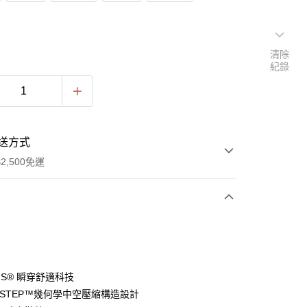
清除
紀錄
送方式
2,500免運
次付款
分期
-INS® 瞬穿舒適科技
E-STEP™幾何學中空壓縮構造設計
你分期使用說明】