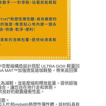
何學中空壓縮構造設計搭配 ULTRA GO® 輕量回
OGA MAT™加強透氣瑜珈鞋墊，帶來高回彈
重量大為減輕，並能壓縮和釋放能量，提供超強
融合，讓您自在地行走和奔跑。
提供良好的避震緩衝性能。
進鞋面。
加入杜邦Hytrel®熱塑性彈性體，該材料具有