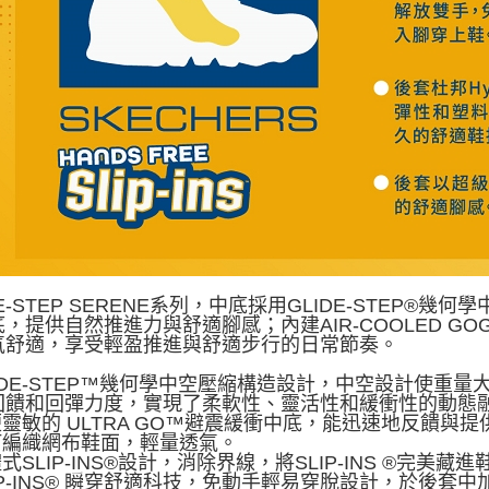
DE-STEP SERENE系列，中底採用GLIDE-STEP®幾
，提供自然推進力與舒適腳感；內建AIR-COOLED G
氣舒適，享受輕盈推進與舒適步行的日常節奏。
LIDE-STEP™幾何學中空壓縮構造設計，中空設計使
回饋和回彈力度，實現了柔軟性、靈活性和緩衝性的動態
便靈敏的 ULTRA GO™避震緩衝中底，能迅速地反饋與
幾何編織網布鞋面，輕量透氣。
體式SLIP-INS®設計，消除界線，將SLIP-INS ®完美藏
LIP-INS® 瞬穿舒適科技，免動手輕易穿脫設計，於後套中