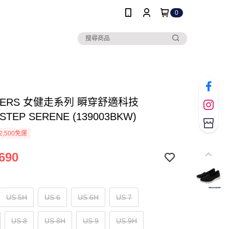
0
HERS 女健走系列 瞬穿舒適科技
-STEP SERENE (139003BKW)
2,500免運
690
US 5H
US 6
US 6H
US 7
US 8
US 8H
US 9
US 9H