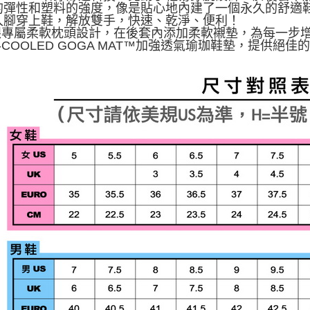
的彈性和塑料的強度，像是貼心地內建了一個永久的舒適
入腳穿上鞋，解放雙手，快速、乾淨、便利！
後跟專屬柔軟枕頭設計，在後套內添加柔軟襯墊，為每一步
IR-COOLED GOGA MAT™加強透氣瑜珈鞋墊，提供絕