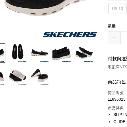
US 10
數量
付款與運
宅配滿NT$
付款方式
商品特色
信用卡一
商品編號
11896013
LINE Pay
商品特色
大哥付你
SLIP
相關說明
GLID
【大哥付