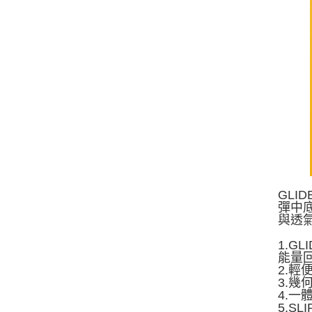
GLI
彈中底
與透
1.G
能量
2.輕
3.
4.一
5.S