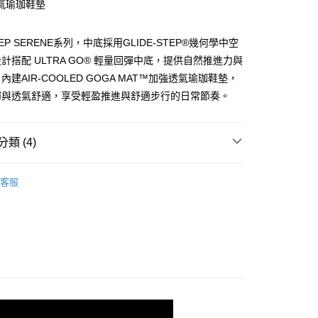
氣瑜珈鞋墊
由台灣大哥大提供，台灣大哥大用戶可立即使用無須另外申請。
式選擇「大哥付你分期」，訂單成立後會自動跳轉到大哥付的交易
證手機門號後，選擇欲分期的期數、繳款截止日，確認付款後即
STEP SERENE系列，中底採用GLIDE-STEP®幾何學中空
。
准額度、可分期數及費用金額請依後續交易確認頁面所載為準。
計搭配 ULTRA GO® 輕量回彈中底，提供自然推進力與
立30分鐘內，如未前往確認交易或遇審核未通過，訂單將自動取
建AIR-COOLED GOGA MAT™加強透氣瑜珈鞋墊，
「轉專審核」未通過狀況，表示未達大哥付你分期系統評分，恕
彈與透氣舒適，享受輕盈推進與舒適步行的日常節奏。
00，滿NT$2,500(含以上)免運費
評估內容。
式說明】
項不併入電信帳單，「大哥付你分期」於每月結算日後寄送繳費提
類 (4)
訊連結打開帳單後，可選擇「超商條碼／台灣大直營門市／銀行轉
付／iPASS MONEY」等通路繳費。
機能
健走系列
客服
項】
係由「台灣大哥大股份有限公司」（以下簡稱本公司）所提供，讓
易時，得透過本服務購買商品或服務，並由商店將買賣／分期付
/9 父親節限時正價品9折(指定款除外)
鞋款-女性
金債權讓與本公司後，依約使用本公司帳單繳交帳款。
意付款使用「大哥付你分期」之契約關係目的，商店將以您的個人
空壓縮構造設計】GLIDE-STEP 系列
含姓名、電話或地址）提供予台灣大哥大進項蒐集、處理及利
公司與您本人進行分期帳單所需資料之確認、核對及更正。
戶服務條款，請詳閱以下連結：
https://oppay.tw/userRule