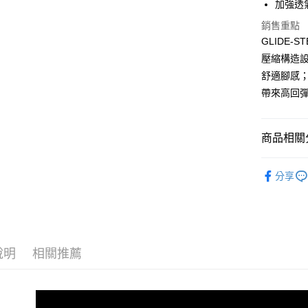
加強透
ATM付款
1.本服務
2.付款方
銷售重點
流程，驗
GLIDE-
完成交易
運送方式
3.實際核
壓縮構造設
4.訂單成
宅配
舒適腳感；內
消。如遇
帶來高回
每筆NT$1
無法說明
【繳款方
1.分期款
醒簡訊。
商品相關分
2.透過簡
帳／街口支
女性 專業
分享
【注意事
新品上市
1.本服務
用戶於交
7/16-8
款買賣價
2.基於同
【幾何學中
資料（包
說明
相關推薦
用，由本
3.完整用