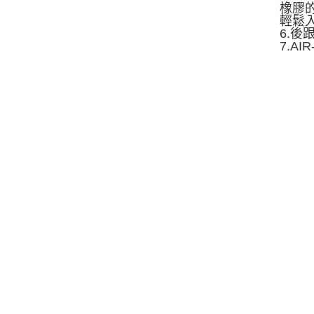
橡膠
輕鬆
6.
7.A