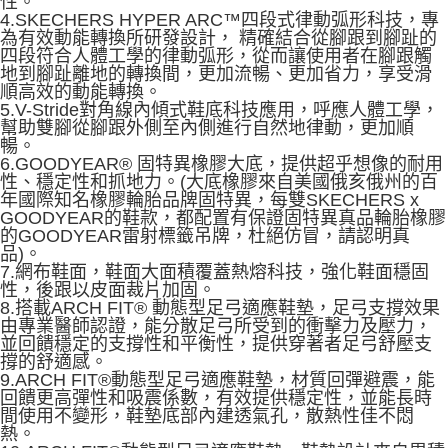
性。
4.SKECHERS HYPER ARC™四段式律動弧形科技，專
為有效動能轉換所研發設計， 精確結合從腳跟到腳趾的
四段符合人體工學的律動弧形，從而讓使用者在腳跟觸
地到腳趾離地的轉換間，更加流暢、更加省力，享受滑
順高效的動能轉換。
5.V-Stride對角線內傾式鞋底科技應用，呼應人體工學，
幫助雙腳從腳跟外側至內側進行自然地律動，更加順
暢。
6.GOODYEAR® 固特異橡膠大底，提供超乎想像的耐用
性、穩定性和抓地力。(大底橡膠來自美國俄亥俄州的百
年國際知名橡膠輪胎品牌固特異，每雙SKECHERS x
GOODYEAR的鞋款，都配置有保證固特異真品輪胎橡膠
的GOODYEAR雷射標籤吊牌，杜絕仿冒，請認明真
品)。
7.網布鞋面，鞋面大面積覆蓋熱熔科技，強化鞋面穩固
性，後跟以皮面裁片加固。
8.搭載ARCH FIT® 動態型足弓適應鞋墊，足弓支撐效果
由專業醫師認證，能分散足弓所受到的衝擊力及壓力，
並回饋穩定的支撐性和平衡性，提供穿著者足弓舒壓支
撐的舒適感。
9.ARCH FIT®動態型足弓適應鞋墊，材質回彈避震，能
回饋更高彈性和吸震係數，有效提供穩定性，並能長時
間使用不變形，鞋墊底部內建透氣孔，散熱性佳不悶
熱。