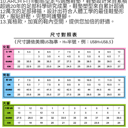
10.ARCH FIT®動態型足弓適應鞋墊，鞋墊設計來自累積
超過20年的足部科學研究成果，鞋墊塑型來自累計超過
12萬次的足部掃描，設計出符合人體工學的最佳鞋墊形
狀，服貼舒壓，完整呵護雙腳。
13.寬楦款，加寬的鞋內空間，提供您加倍的舒適。