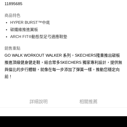
LINE Pay
11895685
大哥付你分期
商品特色
相關說明
HYPER BURST™中底
【大哥付你分期使用說明】
ATM付款
1.本服務由台灣大哥大提供，台灣大哥大用戶可立即使用無須另外申請。
碳纖維推進翼板
2.付款方式選擇「大哥付你分期」，訂單成立後會自動跳轉到大哥付的交易
ARCH FIT®動態型足弓適應鞋墊
流程，驗證手機門號後，選擇欲分期的期數、繳款截止日，確認付款後即完
運送方式
成交易。
銷售重點
3.實際核准額度、可分期數及費用金額請依後續交易確認頁面所載為準。
宅配
4.訂單成立30分鐘內，如未前往確認交易或遇審核未通過，訂單將自動取
GO WALK WORKOUT WALKER 系列，SKECHERS隆重推出碳板
每筆NT$100，滿NT$2,500(含以上)免運費
消。如遇「轉專審核」未通過狀況，表示未達大哥付你分期系統評分，恕無
推進頂級健身健走鞋，結合眾多SKECHERS 獨家專利設計，提供無
法說明評估內容。
與倫比的步行體驗，就像在每一步添加了彈簧一樣，推動您穩定向
【繳款方式說明】
1.分期款項不併入電信帳單，「大哥付你分期」於每月結算日後寄送繳費提
前！
醒簡訊。
2.透過簡訊連結打開帳單後，可選擇「超商條碼／台灣大直營門市／銀行轉
帳／街口支付／iPASS MONEY」等通路繳費。
【注意事項】
詳細說明
相關推薦
1.本服務係由「台灣大哥大股份有限公司」（以下簡稱本公司）所提供，讓
用戶於交易時，得透過本服務購買商品或服務，並由商店將買賣／分期付款
買賣價金債權讓與本公司後，依約使用本公司帳單繳交帳款。
2.基於同意付款使用「大哥付你分期」之契約關係目的，商店將以您的個人
資料（包含姓名、電話或地址）提供予台灣大哥大進項蒐集、處理及利用，