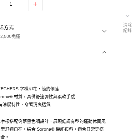
清除
送方式
紀錄
2,500免運
次付款
分期
KECHERS 字樣印花，簡約俐落
orona® 材質，具備舒適彈性與柔軟手感
你分期使用說明】
有涼感特性，穿著清爽透氣
由台灣大哥大提供，台灣大哥大用戶可立即使用無須另外申請。
式選擇「大哥付你分期」，訂單成立後會自動跳轉到大哥付的交易
證手機門號後，選擇欲分期的期數、繳款截止日，確認付款後即
牌字樣搭配俐落黑色調設計，展現低調有型的運動休閒風
。
准額度、可分期數及費用金額請依後續交易確認頁面所載為準。
型舒適自在，結合 Sorona® 機能布料，適合日常穿搭
立30分鐘內，如未前往確認交易或遇審核未通過，訂單將自動取
場合。
「轉專審核」未通過狀況，表示未達大哥付你分期系統評分，恕