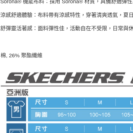
Sorona® 機能布料：採用 Sorona® 材質，具備舒
涼感舒適體驗：布料帶有涼感特性，穿著清爽透氣，夏
舒彈靈活著感：面料彈性佳，活動自在不受限，日常與
 棉, 26% 聚酯纖維