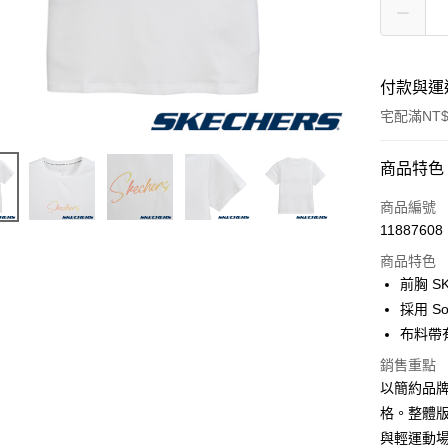
付款與運
宅配滿NT$
付款方式
商品特色
信用卡一
商品編號
11887608
LINE Pay
商品特色
大哥付你
前胸 S
相關說明
採用 S
【大哥付
布料帶
ATM付款
1.本服務
2.付款方
銷售重點
流程，驗
以簡約品
完成交易
運送方式
3.實際核
格。整體版
4.訂單成
宅配
與輕運動
消。如遇