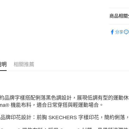
每筆NT$1
無法說明
【繳款方
1.分期款
商品相關分
醒簡訊。
2.透過簡
服飾新品 NE
帳／街口支
分享
新品上市
【注意事
服飾系列
1.本服務
用戶於交
7/16-8
款買賣價
2.基於同
說明
相關推薦
資料（包
用，由本
3.完整用
約品牌字樣搭配俐落黑色調設計，展現低調有型的運動休
rona® 機能布料，適合日常穿搭與輕運動場合。
品牌印花設計：前胸 SKECHERS 字樣印花，簡約俐