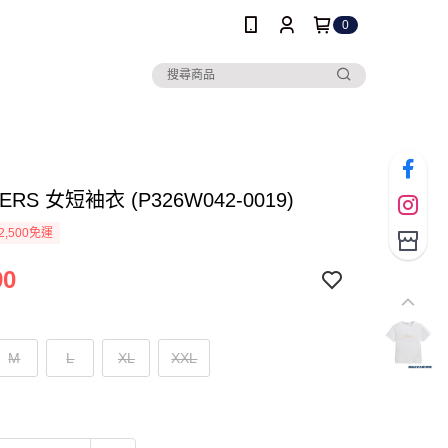
0
ERS 女短袖衣 (P326W042-0019)
2,500免運
90
M
L
XL
XXL