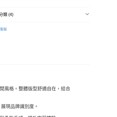
00，滿NT$2,500(含以上)免運費
評估內容。
式說明】
項不併入電信帳單，「大哥付你分期」於每月結算日後寄送繳費提
類 (4)
訊連結打開帳單後，可選擇「超商條碼／台灣大直營門市／銀行轉
W ARRIVAL
付／iPASS MONEY」等通路繳費。
客服
項】
女性 | 短袖
係由「台灣大哥大股份有限公司」（以下簡稱本公司）所提供，讓
易時，得透過本服務購買商品或服務，並由商店將買賣／分期付
/9 父親節限時正價品9折(指定款除外)
服飾-女性
金債權讓與本公司後，依約使用本公司帳單繳交帳款。
意付款使用「大哥付你分期」之契約關係目的，商店將以您的個人
含姓名、電話或地址）提供予台灣大哥大進項蒐集、處理及利
公司與您本人進行分期帳單所需資料之確認、核對及更正。
戶服務條款，請詳閱以下連結：
https://oppay.tw/userRule
閒風格。整體版型舒適自在，結合
落，展現品牌識別度。