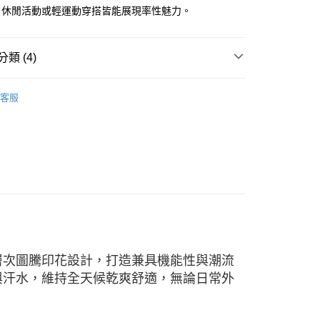
、休閒活動或輕運動穿搭皆能展現率性魅力。
00，滿NT$2,500(含以上)免運費
評估內容。
式說明】
項不併入電信帳單，「大哥付你分期」於每月結算日後寄送繳費提
類 (4)
訊連結打開帳單後，可選擇「超商條碼／台灣大直營門市／銀行轉
付／iPASS MONEY」等通路繳費。
W ARRIVAL
客服
項】
係由「台灣大哥大股份有限公司」（以下簡稱本公司）所提供，讓
易時，得透過本服務購買商品或服務，並由商店將買賣／分期付
/9 父親節限時正價品9折(指定款除外)
服飾-男性
金債權讓與本公司後，依約使用本公司帳單繳交帳款。
意付款使用「大哥付你分期」之契約關係目的，商店將以您的個人
男性 | 短袖
含姓名、電話或地址）提供予台灣大哥大進項蒐集、處理及利
公司與您本人進行分期帳單所需資料之確認、核對及更正。
戶服務條款，請詳閱以下連結：
https://oppay.tw/userRule
層次圖騰印花設計，打造兼具機能性與潮流
與汗水，維持全天候乾爽舒適，無論日常外