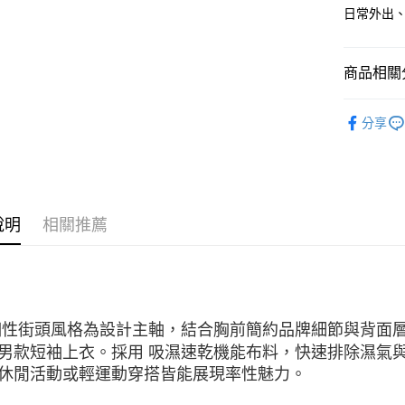
日常外出
每筆NT$1
無法說明
【繳款方
1.分期款
醒簡訊。
商品相關分
2.透過簡
帳／街口支
服飾新品 NE
分享
【注意事
新品上市
1.本服務
用戶於交
7/16-8
款買賣價
2.基於同
服飾系列
資料（包
說明
相關推薦
用，由本
3.完整用
個性街頭風格為設計主軸，結合胸前簡約品牌細節與背面
男款短袖上衣。採用 吸濕速乾機能布料，快速排除濕氣
休閒活動或輕運動穿搭皆能展現率性魅力。