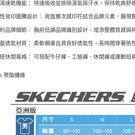
 吸濕速乾機能： 快速吸收並排除濕氣與汗水，保持乾爽舒
 個性背印圖騰設計： 背面層次感印花結合品牌元素，展現
 簡約品牌細節： 胸前低調品牌識別設計，增添整體質感與
 輕盈透氣材質： 柔軟親膚且具良好透氣性，長時間穿著依
 百搭休閒風格： 可搭配牛仔褲、工裝褲、休閒褲或運動
0% 聚酯纖維