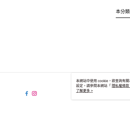
本分類
本網站中使用 cookie，欲查詢有關
設定，請參閱本網站「
隱私權條款
使用 cookie。
了解更多 >