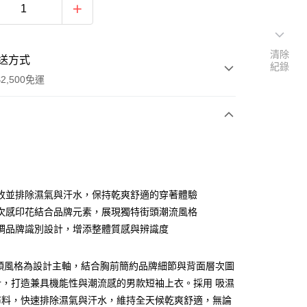
清除
送方式
紀錄
2,500免運
次付款
分期
收並排除濕氣與汗水，保持乾爽舒適的穿著體驗
次感印花結合品牌元素，展現獨特街頭潮流風格
你分期使用說明】
調品牌識別設計，增添整體質感與辨識度
由台灣大哥大提供，台灣大哥大用戶可立即使用無須另外申請。
式選擇「大哥付你分期」，訂單成立後會自動跳轉到大哥付的交易
證手機門號後，選擇欲分期的期數、繳款截止日，確認付款後即
街頭風格為設計主軸，結合胸前簡約品牌細節與背面層次圖
。
准額度、可分期數及費用金額請依後續交易確認頁面所載為準。
計，打造兼具機能性與潮流感的男款短袖上衣。採用 吸濕
立30分鐘內，如未前往確認交易或遇審核未通過，訂單將自動取
布料，快速排除濕氣與汗水，維持全天候乾爽舒適，無論
「轉專審核」未通過狀況，表示未達大哥付你分期系統評分，恕