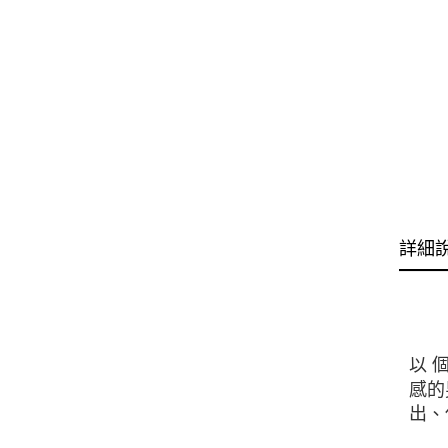
詳細
以 
感的
出、