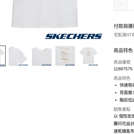
付款與運
宅配滿NT$
付款方式
商品特色
信用卡一
商品編號
11887575
LINE Pay
商品特色
大哥付你
快速吸
相關說明
背面層
【大哥付
胸前低
ATM付款
1.本服務
2.付款方
銷售重點
流程，驗
以 個性
完成交易
運送方式
3.實際核
騰印花設
4.訂單成
宅配
速乾機能
消。如遇