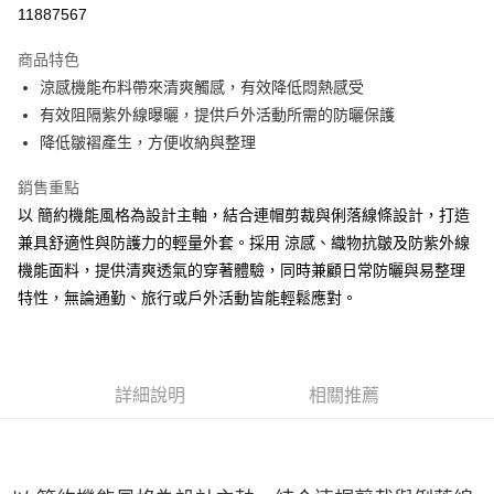
LINE Pay
11887567
大哥付你分期
商品特色
相關說明
涼感機能布料帶來清爽觸感，有效降低悶熱感受
【大哥付你分期使用說明】
ATM付款
1.本服務由台灣大哥大提供，台灣大哥大用戶可立即使用無須另外申請。
有效阻隔紫外線曝曬，提供戶外活動所需的防曬保護
2.付款方式選擇「大哥付你分期」，訂單成立後會自動跳轉到大哥付的交易
降低皺褶產生，方便收納與整理
流程，驗證手機門號後，選擇欲分期的期數、繳款截止日，確認付款後即完
運送方式
成交易。
銷售重點
3.實際核准額度、可分期數及費用金額請依後續交易確認頁面所載為準。
宅配
4.訂單成立30分鐘內，如未前往確認交易或遇審核未通過，訂單將自動取
以 簡約機能風格為設計主軸，結合連帽剪裁與俐落線條設計，打造
每筆NT$100，滿NT$2,500(含以上)免運費
消。如遇「轉專審核」未通過狀況，表示未達大哥付你分期系統評分，恕無
兼具舒適性與防護力的輕量外套。採用 涼感、織物抗皺及防紫外線
法說明評估內容。
機能面料，提供清爽透氣的穿著體驗，同時兼顧日常防曬與易整理
【繳款方式說明】
1.分期款項不併入電信帳單，「大哥付你分期」於每月結算日後寄送繳費提
特性，無論通勤、旅行或戶外活動皆能輕鬆應對。
醒簡訊。
2.透過簡訊連結打開帳單後，可選擇「超商條碼／台灣大直營門市／銀行轉
帳／街口支付／iPASS MONEY」等通路繳費。
【注意事項】
詳細說明
相關推薦
1.本服務係由「台灣大哥大股份有限公司」（以下簡稱本公司）所提供，讓
用戶於交易時，得透過本服務購買商品或服務，並由商店將買賣／分期付款
買賣價金債權讓與本公司後，依約使用本公司帳單繳交帳款。
2.基於同意付款使用「大哥付你分期」之契約關係目的，商店將以您的個人
資料（包含姓名、電話或地址）提供予台灣大哥大進項蒐集、處理及利用，