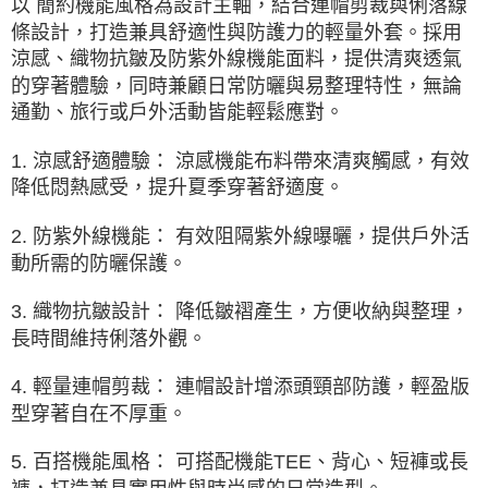
以 簡約機能風格為設計主軸，結合連帽剪裁與俐落線
由本公司與您本人進行分期帳單所需資料之確認、核對及更正。
條設計，打造兼具舒適性與防護力的輕量外套。採用
3.完整用戶服務條款，請詳閱以下連結：
https://oppay.tw/userRule
涼感、織物抗皺及防紫外線機能面料，提供清爽透氣
的穿著體驗，同時兼顧日常防曬與易整理特性，無論
通勤、旅行或戶外活動皆能輕鬆應對。
1. 涼感舒適體驗： 涼感機能布料帶來清爽觸感，有效
降低悶熱感受，提升夏季穿著舒適度。
2. 防紫外線機能： 有效阻隔紫外線曝曬，提供戶外活
動所需的防曬保護。
3. 織物抗皺設計： 降低皺褶產生，方便收納與整理，
長時間維持俐落外觀。
4. 輕量連帽剪裁： 連帽設計增添頭頸部防護，輕盈版
型穿著自在不厚重。
5. 百搭機能風格： 可搭配機能TEE、背心、短褲或長