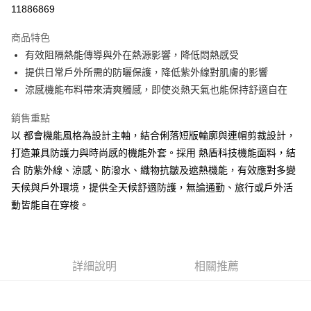
LINE Pay
11886869
大哥付你分期
商品特色
相關說明
有效阻隔熱能傳導與外在熱源影響，降低悶熱感受
【大哥付你分期使用說明】
ATM付款
1.本服務由台灣大哥大提供，台灣大哥大用戶可立即使用無須另外申請。
提供日常戶外所需的防曬保護，降低紫外線對肌膚的影響
2.付款方式選擇「大哥付你分期」，訂單成立後會自動跳轉到大哥付的交易
涼感機能布料帶來清爽觸感，即使炎熱天氣也能保持舒適自在
流程，驗證手機門號後，選擇欲分期的期數、繳款截止日，確認付款後即完
運送方式
成交易。
銷售重點
3.實際核准額度、可分期數及費用金額請依後續交易確認頁面所載為準。
宅配
4.訂單成立30分鐘內，如未前往確認交易或遇審核未通過，訂單將自動取
以 都會機能風格為設計主軸，結合俐落短版輪廓與連帽剪裁設計，
每筆NT$100，滿NT$2,500(含以上)免運費
消。如遇「轉專審核」未通過狀況，表示未達大哥付你分期系統評分，恕無
打造兼具防護力與時尚感的機能外套。採用 熱盾科技機能面料，結
法說明評估內容。
合 防紫外線、涼感、防潑水、織物抗皺及遮熱機能，有效應對多變
【繳款方式說明】
1.分期款項不併入電信帳單，「大哥付你分期」於每月結算日後寄送繳費提
天候與戶外環境，提供全天候舒適防護，無論通勤、旅行或戶外活
醒簡訊。
動皆能自在穿梭。
2.透過簡訊連結打開帳單後，可選擇「超商條碼／台灣大直營門市／銀行轉
帳／街口支付／iPASS MONEY」等通路繳費。
【注意事項】
1.本服務係由「台灣大哥大股份有限公司」（以下簡稱本公司）所提供，讓
詳細說明
相關推薦
用戶於交易時，得透過本服務購買商品或服務，並由商店將買賣／分期付款
買賣價金債權讓與本公司後，依約使用本公司帳單繳交帳款。
2.基於同意付款使用「大哥付你分期」之契約關係目的，商店將以您的個人
資料（包含姓名、電話或地址）提供予台灣大哥大進項蒐集、處理及利用，