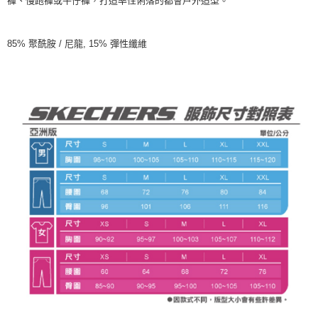
褲、慢跑褲或牛仔褲，打造率性俐落的都會戶外造型。
85% 聚酰胺 / 尼龍, 15% 彈性纖維