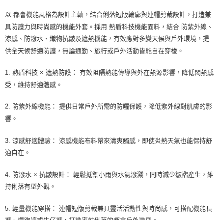
由本公司與您本人進行分期帳單所需資料之確認、核對及更正。
以 都會機能風格為設計主軸，結合俐落短版輪廓與連帽剪裁設計，打造兼
3.完整用戶服務條款，請詳閱以下連結：
https://oppay.tw/userRule
具防護力與時尚感的機能外套。採用 熱盾科技機能面料，結合 防紫外線、
涼感、防潑水、織物抗皺及遮熱機能，有效應對多變天候與戶外環境，提
供全天候舒適防護，無論通勤、旅行或戶外活動皆能自在穿梭。
1. 熱盾科技 × 遮熱防護： 有效阻隔熱能傳導與外在熱源影響，降低悶熱感
受，維持舒適體感。
2. 防紫外線機能： 提供日常戶外所需的防曬保護，降低紫外線對肌膚的影
響。
3. 涼感舒適體驗： 涼感機能布料帶來清爽觸感，即使炎熱天氣也能保持舒
適自在。
4. 防潑水 × 抗皺設計： 輕鬆抵禦小雨與水氣潑濺，同時減少皺褶產生，維
持俐落有型外觀。
5. 輕量機能穿搭： 連帽短版剪裁兼具靈活活動性與時尚感，可搭配機能長