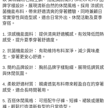
3.完整用戶服務條款，請詳閱以下連結：
https://oppay.tw/userRule
牌字樣設計，展現清新自然的休閒風格。採用 涼感抗
菌機能布料，帶來舒適清爽的穿著體驗，同時兼顧日
常實穿性與造型感，適合日常外出、休閒活動及夏季
穿搭。
1. 涼感機能面料： 提供清爽舒適觸感，有效降低悶熱
感受，提升夏季穿著舒適度。
2. 抗菌機能設計： 有助維持布料潔淨，減少異味產
生，穿著更安心舒適。
3. 簡約品牌設計： 胸前品牌字樣點綴，展現低調質感
與休閒氛圍。
4. 柔軟舒適材質： 親膚透氣布料帶來輕盈自在的穿著
感受，適合長時間著用。
5. 百搭休閒風格： 可搭配牛仔褲、短褲、裙裝或運動
褲，輕鬆打造清新有型的日常造型。