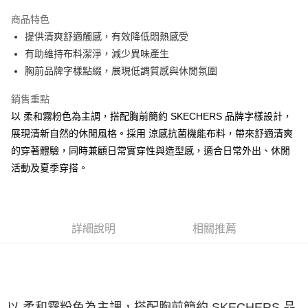
大哥付你分期
商品特色
相關說明
提供清爽舒適觸感，有效降低悶熱感受
【大哥付你分期使用說明】
ATM付款
1.本服務由台灣大哥大提供，台灣大哥大用戶可立即使用無須另外申請。
有助維持布料潔淨，減少異味產生
2.付款方式選擇「大哥付你分期」，訂單成立後會自動跳轉到大哥付的交易
胸前品牌字樣點綴，展現低調質感與休閒氛圍
流程，驗證手機門號後，選擇欲分期的期數、繳款截止日，確認付款後即完
運送方式
成交易。
銷售重點
3.實際核准額度、可分期數及費用金額請依後續交易確認頁面所載為準。
宅配
4.訂單成立30分鐘內，如未前往確認交易或遇審核未通過，訂單將自動取
以 柔和霧粉色為主調，搭配胸前簡約 SKECHERS 品牌字樣設計，
每筆NT$100，滿NT$2,500(含以上)免運費
消。如遇「轉專審核」未通過狀況，表示未達大哥付你分期系統評分，恕無
展現清新自然的休閒風格。採用 涼感抗菌機能布料，帶來舒適清爽
法說明評估內容。
的穿著體驗，同時兼顧日常實穿性與造型感，適合日常外出、休閒
【繳款方式說明】
1.分期款項不併入電信帳單，「大哥付你分期」於每月結算日後寄送繳費提
活動及夏季穿搭。
醒簡訊。
2.透過簡訊連結打開帳單後，可選擇「超商條碼／台灣大直營門市／銀行轉
帳／街口支付／iPASS MONEY」等通路繳費。
【注意事項】
詳細說明
相關推薦
1.本服務係由「台灣大哥大股份有限公司」（以下簡稱本公司）所提供，讓
用戶於交易時，得透過本服務購買商品或服務，並由商店將買賣／分期付款
買賣價金債權讓與本公司後，依約使用本公司帳單繳交帳款。
2.基於同意付款使用「大哥付你分期」之契約關係目的，商店將以您的個人
資料（包含姓名、電話或地址）提供予台灣大哥大進項蒐集、處理及利用，
由本公司與您本人進行分期帳單所需資料之確認、核對及更正。
以 柔和霧粉色為主調，搭配胸前簡約 SKECHERS 品