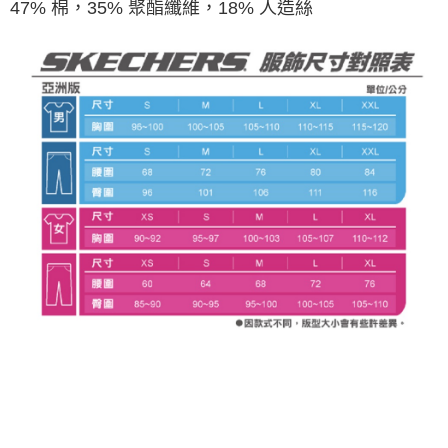
47% 棉，35% 聚酯纖維，18% 人造絲