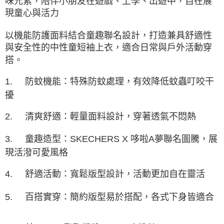
味元素，陪伴小朋友在遊戲、上學、出遊中，自在展
由本公司與您本人進行分期帳單所需資料之確認、核對及更正。
現童心與活力
3.完整用戶服務條款，請詳閱以下連結：
https://oppay.tw/userRule
以機能防護面料結合童趣聯名設計，打造兼具舒適性
與安全性的中性童短袖上衣，適合日常與戶外活動穿
搭。
1.
防蚊機能：特殊防蚊處理，有效降低蚊蟲叮咬干
擾
2.
清爽舒適：輕量面料設計，穿著透氣不悶熱
3.
童趣造型：SKECHERS X 哆啦A夢聯名圖騰，展
現活潑可愛風格
4.
舒適活動：寬鬆版型設計，活動更加自在靈活
5.
百搭實穿：簡約版型易於搭配，各式下身皆適合