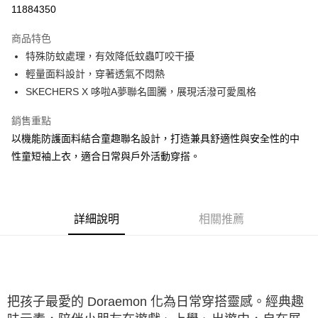
LINE Pay
11884350
大哥付你分期
商品特色
相關說明
特殊防蚊處理，有效降低蚊蟲叮咬干擾
【大哥付你分期使用說明】
ATM付款
1.本服務由台灣大哥大提供，台灣大哥大用戶可立即使用無須另外申請。
輕量面料設計，穿著透氣不悶熱
2.付款方式選擇「大哥付你分期」，訂單成立後會自動跳轉到大哥付的交易
SKECHERS X 哆啦A夢聯名圖騰，展現活潑可愛風格
流程，驗證手機門號後，選擇欲分期的期數、繳款截止日，確認付款後即完
運送方式
成交易。
銷售重點
3.實際核准額度、可分期數及費用金額請依後續交易確認頁面所載為準。
宅配
4.訂單成立30分鐘內，如未前往確認交易或遇審核未通過，訂單將自動取
以機能防護面料結合童趣聯名設計，打造兼具舒適性與安全性的中
每筆NT$100，滿NT$2,500(含以上)免運費
消。如遇「轉專審核」未通過狀況，表示未達大哥付你分期系統評分，恕無
性童短袖上衣，適合日常與戶外活動穿搭。
法說明評估內容。
【繳款方式說明】
1.分期款項不併入電信帳單，「大哥付你分期」於每月結算日後寄送繳費提
醒簡訊。
2.透過簡訊連結打開帳單後，可選擇「超商條碼／台灣大直營門市／銀行轉
詳細說明
相關推薦
帳／街口支付／iPASS MONEY」等通路繳費。
【注意事項】
1.本服務係由「台灣大哥大股份有限公司」（以下簡稱本公司）所提供，讓
用戶於交易時，得透過本服務購買商品或服務，並由商店將買賣／分期付款
買賣價金債權讓與本公司後，依約使用本公司帳單繳交帳款。
把孩子最愛的 Doraemon 化為日常穿搭靈感。經典趣
2.基於同意付款使用「大哥付你分期」之契約關係目的，商店將以您的個人
資料（包含姓名、電話或地址）提供予台灣大哥大進項蒐集、處理及利用，