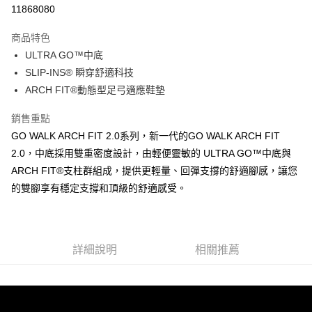
LINE Pay
11868080
大哥付你分期
商品特色
相關說明
ULTRA GO™中底
【大哥付你分期使用說明】
ATM付款
1.本服務由台灣大哥大提供，台灣大哥大用戶可立即使用無須另外申請。
SLIP-INS® 瞬穿舒適科技
2.付款方式選擇「大哥付你分期」，訂單成立後會自動跳轉到大哥付的交易
ARCH FIT®動態型足弓適應鞋墊
流程，驗證手機門號後，選擇欲分期的期數、繳款截止日，確認付款後即完
運送方式
成交易。
銷售重點
3.實際核准額度、可分期數及費用金額請依後續交易確認頁面所載為準。
宅配
4.訂單成立30分鐘內，如未前往確認交易或遇審核未通過，訂單將自動取
GO WALK ARCH FIT 2.0系列，新一代的GO WALK ARCH FIT
每筆NT$100，滿NT$2,500(含以上)免運費
消。如遇「轉專審核」未通過狀況，表示未達大哥付你分期系統評分，恕無
2.0，中底採用雙重密度設計，由輕便靈敏的 ULTRA GO™中底與
法說明評估內容。
ARCH FIT®支柱群組成，提供更輕量、回彈支撐的舒適腳感，讓您
【繳款方式說明】
1.分期款項不併入電信帳單，「大哥付你分期」於每月結算日後寄送繳費提
的雙腳享有穩定支撐和頂級的舒適感受。
醒簡訊。
2.透過簡訊連結打開帳單後，可選擇「超商條碼／台灣大直營門市／銀行轉
帳／街口支付／iPASS MONEY」等通路繳費。
【注意事項】
詳細說明
相關推薦
1.本服務係由「台灣大哥大股份有限公司」（以下簡稱本公司）所提供，讓
用戶於交易時，得透過本服務購買商品或服務，並由商店將買賣／分期付款
買賣價金債權讓與本公司後，依約使用本公司帳單繳交帳款。
2.基於同意付款使用「大哥付你分期」之契約關係目的，商店將以您的個人
資料（包含姓名、電話或地址）提供予台灣大哥大進項蒐集、處理及利用，