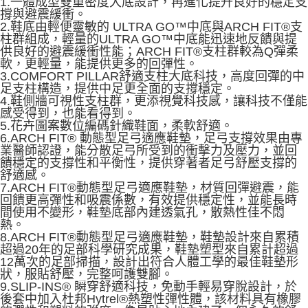
1.一體成型雙重密度大底設計，再進化提升良好的穩定支
撐與避震緩衝。
2.鞋底由輕便靈敏的 ULTRA GO™中底與ARCH FIT®支
柱群組成，輕量的ULTRA GO™中底能迅速地反饋與提
供良好的避震緩衝性能；ARCH FIT®支柱群較為Q彈柔
軟，更輕量，能提供更多的回彈性。
3.COMFORT PILLAR舒適支柱大底科技，高度回彈的中
足支柱構造，提供中足更全面的支撐穩定。
4.鞋側牆可視性支柱群，更添視覺科技感，讓科技不僅能
感受得到，也能看得到。
5.花卉圖案數位編碼針織鞋面，柔軟舒適。
6.ARCH FIT® 動態型足弓適應鞋墊，足弓支撐效果由專
業醫師認證，能分散足弓所受到的衝擊力及壓力，並回
饋穩定的支撐性和平衡性，提供穿著者足弓舒壓支撐的
舒適感。
7.ARCH FIT®動態型足弓適應鞋墊，材質回彈避震，能
回饋更高彈性和吸震係數，有效提供穩定性，並能長時
間使用不變形，鞋墊底部內建透氣孔，散熱性佳不悶
熱。
8.ARCH FIT®動態型足弓適應鞋墊，鞋墊設計來自累積
超過20年的足部科學研究成果，鞋墊塑型來自累計超過
12萬次的足部掃描，設計出符合人體工學的最佳鞋墊形
狀，服貼舒壓，完整呵護雙腳。
9.SLIP-INS® 瞬穿舒適科技，免動手輕易穿脫設計，於
後套中加入杜邦Hytrel®熱塑性彈性體，該材料具有橡膠