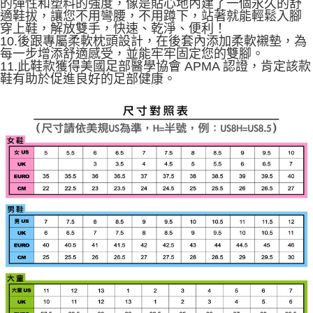
的彈性和塑料的強度，像是貼心地內建了一個永久的舒
適鞋拔，讓您不用彎腰，不用蹲下，站著就能輕鬆入腳
穿上鞋，解放雙手，快速、乾淨、便利！
10.後跟專屬柔軟枕頭設計，在後套內添加柔軟襯墊，為
每一步增添舒適感受，並能牢牢固定您的雙腳。
11.此鞋款獲得美國足部醫學協會 APMA 認證，肯定該款
鞋有助於促進良好的足部健康。