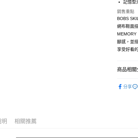
記憶型
ATM付款
1.本服務
2.付款方
銷售重點
流程，驗
BOBS 
完成交易
運送方式
3.實際核
網布鞋面
4.訂單成
宅配
MEMOR
消。如遇
腳感，並搭
每筆NT$1
無法說明
【繳款方
享受好看
1.分期款
醒簡訊。
2.透過簡
商品相關分
帳／街口支
女性 智慧
【注意事
分享
1.本服務
7/16-8
用戶於交
款買賣價
2.基於同
資料（包
用，由本
3.完整用
說明
相關推薦