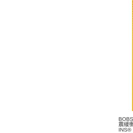
BO
震緩衝
IN