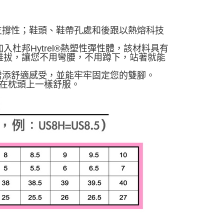
支撐性；鞋頭、鞋帶孔處和後跟以熱熔科技
加入杜邦Hytrel®熱塑性彈性體，該材料具有
鞋拔，讓您不用彎腰，不用蹲下，站著就能
增添舒適感受，並能牢牢固定您的雙腳。
像踩在枕頭上一樣舒服。