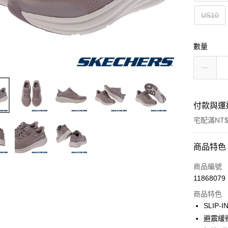
US10
數量
付款與運
宅配滿NT$
付款方式
商品特色
信用卡一
商品編號
11868079
LINE Pay
商品特色
大哥付你
SLIP
相關說明
避震緩
【大哥付