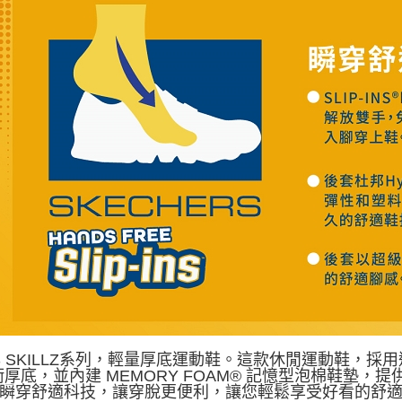
BS SKILLZ系列，輕量厚底運動鞋。這款休閒運動鞋，
厚底，並內建 MEMORY FOAM® 記憶型泡棉鞋墊，提
S® 瞬穿舒適科技，讓穿脫更便利，讓您輕鬆享受好看的舒