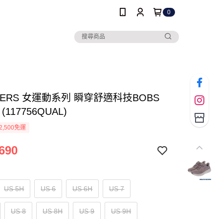
0
HERS 女運動系列 瞬穿舒適科技BOBS
 (117756QUAL)
2,500免運
690
US 5H
US 6
US 6H
US 7
US 8
US 8H
US 9
US 9H