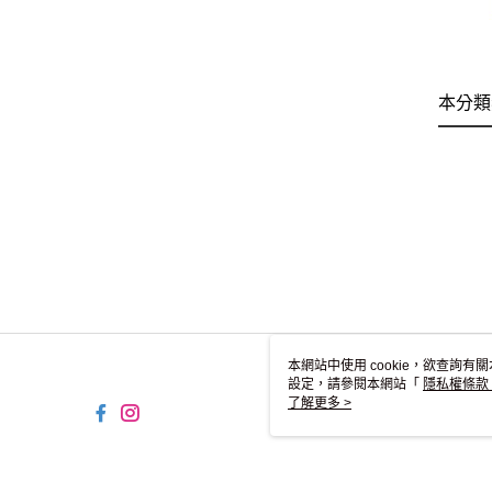
本分類
本網站中使用 cookie，欲查詢有關
設定，請參閱本網站「
隱私權條款
使用 cookie。
了解更多 >