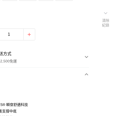
清除
紀錄
送方式
2,500免運
次付款
分期
-INS® 瞬穿舒適科技
衝支撐中底
你分期使用說明】