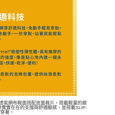
採用透氣網布鞋面搭配皮面裁片，搭載輕量的避
供實實在在的支撐與舒適腳感，並搭載SLIP-
適穿著。