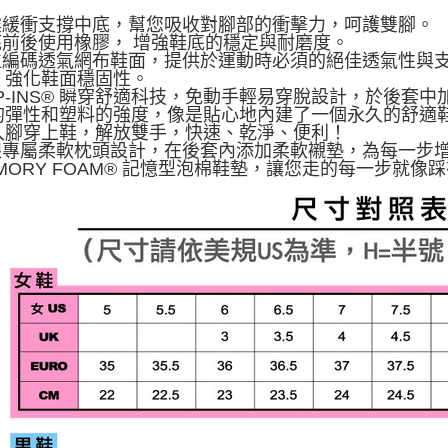
避震緩衝支撐中底，幫您吸收對腳部的衝擊力，呵護雙腳。
鞋底前後使用橡膠， 增強鞋底的穩定與耐磨度。
數位編碼透氣網布鞋面，提供於運動時必須的絕佳透氣性與
，強化鞋面穩固性。
LIP-INS® 瞬穿舒適科技，免動手輕易穿脫設計，於後套中
的彈性和塑料的強度，像是貼心地內建了一個永久的舒適
入腳穿上鞋，解放雙手，快速、乾淨、便利！
後跟專屬柔軟枕頭設計，在後套內添加柔軟襯墊，為每一步
EMORY FOAM® 記憶型泡棉鞋墊，讓您走的每一步就