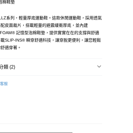
泡棉鞋墊
由台灣大哥大提供，台灣大哥大用戶可立即使用無須另外申請。
式選擇「大哥付你分期」，訂單成立後會自動跳轉到大哥付的交易
證手機門號後，選擇欲分期的期數、繳款截止日，確認付款後即
SKILLZ系列，輕量厚底運動鞋。這款休閒運動鞋，採用透氣
。
准額度、可分期數及費用金額請依後續交易確認頁面所載為準。
搭配皮面裁片，搭載輕量的避震緩衝厚底，並內建
立30分鐘內，如未前往確認交易或遇審核未通過，訂單將自動取
Y FOAM® 記憶型泡棉鞋墊，提供實實在在的支撐與舒適
「轉專審核」未通過狀況，表示未達大哥付你分期系統評分，恕
載SLIP-INS® 瞬穿舒適科技，讓穿脫更便利，讓您輕鬆
00，滿NT$2,500(含以上)免運費
評估內容。
式說明】
的舒適穿著。
項不併入電信帳單，「大哥付你分期」於每月結算日後寄送繳費提
訊連結打開帳單後，可選擇「超商條碼／台灣大直營門市／銀行轉
類 (2)
付／iPASS MONEY」等通路繳費。
生活
項】
運動系列
客服
係由「台灣大哥大股份有限公司」（以下簡稱本公司）所提供，讓
/9 父親節限時正價品9折(指定款除外)
鞋款-女性
易時，得透過本服務購買商品或服務，並由商店將買賣／分期付
金債權讓與本公司後，依約使用本公司帳單繳交帳款。
意付款使用「大哥付你分期」之契約關係目的，商店將以您的個人
含姓名、電話或地址）提供予台灣大哥大進項蒐集、處理及利
公司與您本人進行分期帳單所需資料之確認、核對及更正。
戶服務條款，請詳閱以下連結：
https://oppay.tw/userRule