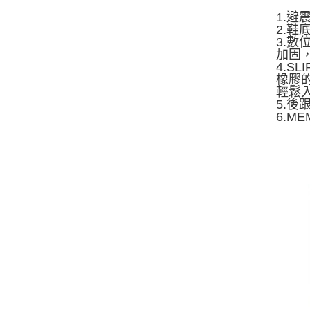
1.
2.
3.
加固
4.S
橡膠
輕鬆
5.
6.M