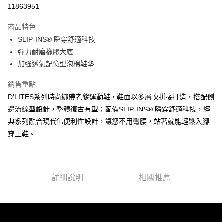
LINE Pay
11863951
大哥付你分期
商品特色
相關說明
SLIP-INS® 瞬穿舒適科技
【大哥付你分期使用說明】
ATM付款
1.本服務由台灣大哥大提供，台灣大哥大用戶可立即使用無須另外申請。
彈力耐磨橡膠大底
2.付款方式選擇「大哥付你分期」，訂單成立後會自動跳轉到大哥付的交易
加強透氣記憶型泡棉鞋墊
流程，驗證手機門號後，選擇欲分期的期數、繳款截止日，確認付款後即完
運送方式
成交易。
銷售重點
3.實際核准額度、可分期數及費用金額請依後續交易確認頁面所載為準。
宅配
4.訂單成立30分鐘內，如未前往確認交易或遇審核未通過，訂單將自動取
D'LITES系列時尚綁帶老爹運動鞋，鞋面以多層次拼接打造，搭配側
每筆NT$100，滿NT$2,500(含以上)免運費
消。如遇「轉專審核」未通過狀況，表示未達大哥付你分期系統評分，恕無
邊流線型設計，整體復古有型；配備SLIP-INS® 瞬穿舒適科技，經
法說明評估內容。
典系列融合現代化便利性設計，讓您不用彎腰，站著就能輕鬆入腳
【繳款方式說明】
1.分期款項不併入電信帳單，「大哥付你分期」於每月結算日後寄送繳費提
穿上鞋。
醒簡訊。
2.透過簡訊連結打開帳單後，可選擇「超商條碼／台灣大直營門市／銀行轉
帳／街口支付／iPASS MONEY」等通路繳費。
【注意事項】
詳細說明
相關推薦
1.本服務係由「台灣大哥大股份有限公司」（以下簡稱本公司）所提供，讓
用戶於交易時，得透過本服務購買商品或服務，並由商店將買賣／分期付款
買賣價金債權讓與本公司後，依約使用本公司帳單繳交帳款。
2.基於同意付款使用「大哥付你分期」之契約關係目的，商店將以您的個人
資料（包含姓名、電話或地址）提供予台灣大哥大進項蒐集、處理及利用，