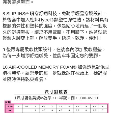
完美藏進鞋面。
8.SLIP-INS® 瞬穿舒適科技，免動手輕易穿脫設計，
於後套中加入杜邦Hytrel®熱塑性彈性體，該材料具有
橡膠的彈性和塑料的強度，像是貼心地內建了一個永
久的舒適鞋拔，讓您不用彎腰，不用蹲下，站著就能
輕鬆入腳穿上鞋，解放雙手，快速、乾淨、便利！
9.後跟專屬柔軟枕頭設計，在後套內添加柔軟襯墊，
為每一步增添舒適感受，並能牢牢固定您的雙腳。
10.AIR-COOLED MEMORY FOAM® 加強透氣記憶型
泡棉鞋墊，讓您走的每一步就像踩在枕頭上一樣舒服
並隨時保持乾爽透氣。