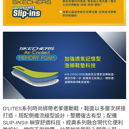
D'LITES系列時尚綁帶老爹運動鞋，鞋面以多層次拼接
打造，搭配側邊流線型設計，整體復古有型；配備
SLIP-INS® 瞬穿舒適科技，經典系列融合現代化便利