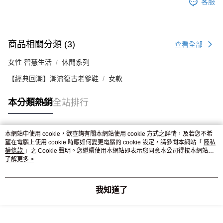
客服
商品相關分類 (3)
查看全部
女性 智慧生活
休閒系列
【經典回潮】潮流復古老爹鞋
女款
本分類熱銷
全站排行
本網站中使用 cookie，欲查詢有關本網站使用 cookie 方式之詳情，及若您不希
熱門標籤
望在電腦上使用 cookie 時應如何變更電腦的 cookie 設定，請參閱本網站「
隱私
權條款
」之 Cookie 聲明。您繼續使用本網站即表示您同意本公司得按本網站使
用條款之 Cookie 聲明使用 cookie。
了解更多 >
我知道了