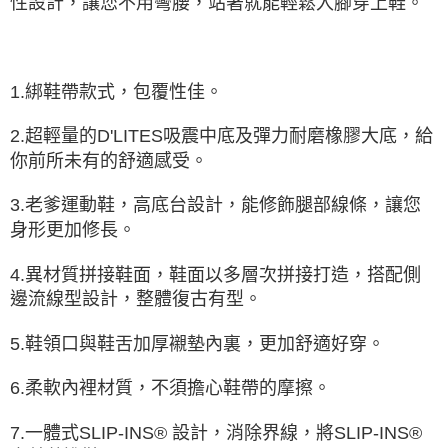
性設計，讓您不用彎腰，站著就能輕鬆入腳穿上鞋。
1.綁鞋帶款式，包覆性佳。
2.超輕量的D'LITES吸震中底及彈力耐磨橡膠大底，給
你前所未有的舒適感受。
3.老爹運動鞋，高底台設計，能修飾腿部線條，讓您
身形更加修長。
4.異材質拼接鞋面，鞋面以多層次拼接打造，搭配側
邊流線型設計，整體復古有型。
5.鞋領口與鞋舌加厚襯墊內裏，更加舒適好穿。
6.柔軟內裡材質，不須擔心鞋帶的摩擦。
7.一體式SLIP-INS® 設計，消除界線，將SLIP-INS®