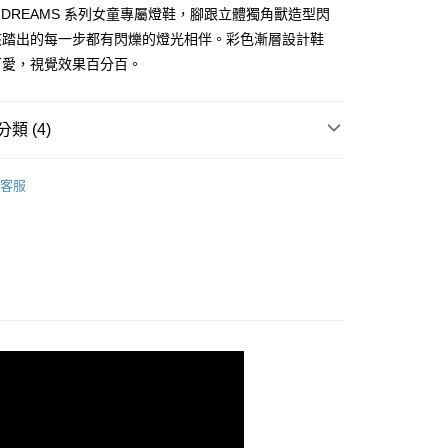
證手機門號後，選擇欲分期的期數、繳款截止日，確認付款後即
RN DREAMS 系列女童專屬燈鞋，腳跟立體獨角獸造型閃
。
准額度、可分期數及費用金額請依後續交易確認頁面所載為準。
孩踏出的每一步都有閃爍的燈光相伴。彩色漸層設計鞋
立30分鐘內，如未前往確認交易或遇審核未通過，訂單將自動取
可愛，視覺效果百分百。
「轉專審核」未通過狀況，表示未達大哥付你分期系統評分，恕
00，滿NT$2,500(含以上)免運費
評估內容。
式說明】
項不併入電信帳單，「大哥付你分期」於每月結算日後寄送繳費提
類 (4)
訊連結打開帳單後，可選擇「超商條碼／台灣大直營門市／銀行轉
女童系列
付／iPASS MONEY」等通路繳費。
客服
項】
點】童嬰炫亮閃燈鞋
係由「台灣大哥大股份有限公司」（以下簡稱本公司）所提供，讓
易時，得透過本服務購買商品或服務，並由商店將買賣／分期付
/9 父親節限時正價品9折(指定款除外)
鞋款-兒童
金債權讓與本公司後，依約使用本公司帳單繳交帳款。
意付款使用「大哥付你分期」之契約關係目的，商店將以您的個人
含姓名、電話或地址）提供予台灣大哥大進項蒐集、處理及利
公司與您本人進行分期帳單所需資料之確認、核對及更正。
戶服務條款，請詳閱以下連結：
https://oppay.tw/userRule