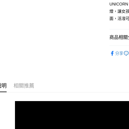
流程，驗
UNICO
完成交易
運送方式
3.實際核
燈，讓女
4.訂單成
宅配
面，活潑
消。如遇
每筆NT$1
無法說明
【繳款方
1.分期款
商品相關分
醒簡訊。
2.透過簡
兒童系列
帳／街口支
分享
新品上市
【注意事
【注目焦
1.本服務
用戶於交
7/16-8
款買賣價
2.基於同
說明
相關推薦
資料（包
用，由本
3.完整用