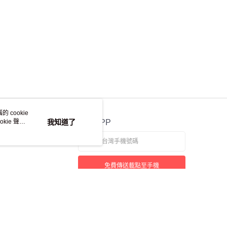
 cookie
kie 聲明
我知道了
官方APP
免費傳送載點至手機
本站最佳瀏覽環境請使用 Google Chrome、Firefox 或 Edge 以上版本