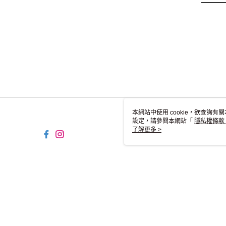
本網站中使用 cookie，欲查詢有關
設定，請參閱本網站「
隱私權條款
使用 cookie。
了解更多 >
TYO-TW-MWEBG132 Web2
© 2026 by 碩方國際貿易股份有限公司