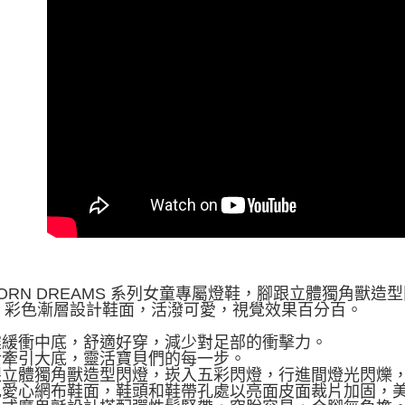
CORN DREAMS 系列女童專屬燈鞋，腳跟立體獨角
。彩色漸層設計鞋面，活潑可愛，視覺效果百分百。
避震緩衝中底，舒適好穿，減少對足部的衝擊力。
靈活牽引大底，靈活寶貝們的每一步。
腳跟立體獨角獸造型閃燈，崁入五彩閃燈，行進間燈光閃爍
彩色愛心網布鞋面，鞋頭和鞋帶孔處以亮面皮面裁片加固，