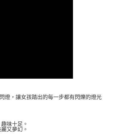
獸造型閃燈，讓女孩踏出的每一步都有閃爍的燈光
，趣味十足。
美麗又夢幻。