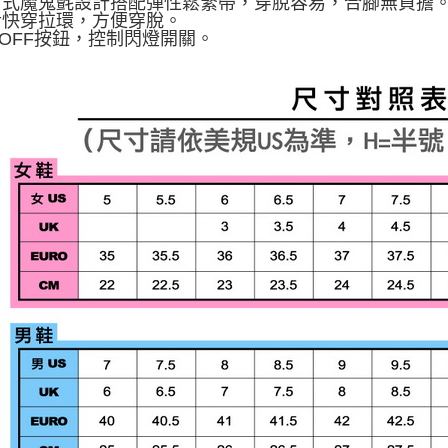
一片式魔鬼氈設計搭配彈性鬆緊帶，穿脫容易，合腳無負擔
鞋舌快穿拉環，方便穿脫。
N/OFF按鈕，控制閃燈開關。