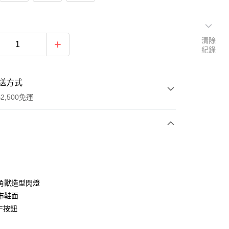
清除
紀錄
送方式
2,500免運
次付款
分期
角獸造型閃燈
布鞋面
你分期使用說明】
FF按鈕
由台灣大哥大提供，台灣大哥大用戶可立即使用無須另外申請。
式選擇「大哥付你分期」，訂單成立後會自動跳轉到大哥付的交易