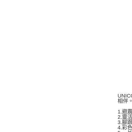
UNI
相伴
1.
2.
3.
4.