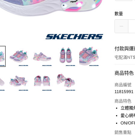
數量
付款與運
宅配滿NT$
付款方式
商品特色
信用卡一
商品編號
11815991
LINE Pay
商品特色
大哥付你
立體獨
相關說明
愛心網
【大哥付
ON/O
ATM付款
1.本服務
2.付款方
銷售重點