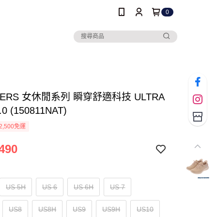
0
HERS 女休閒系列 瞬穿舒適科技 ULTRA
.0 (150811NAT)
2,500免運
490
US 5H
US 6
US 6H
US 7
US8
US8H
US9
US9H
US10