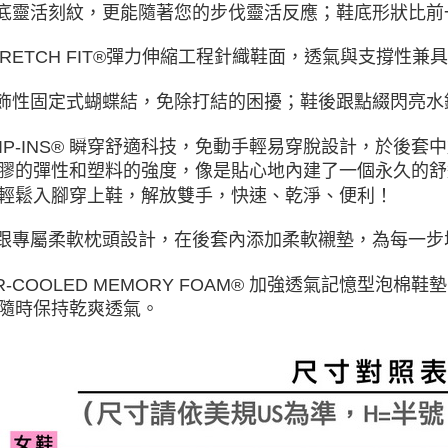
大底靈活刻紋，更能隨著您的步伐靈活反應；鞋底形狀比
STRETCH FIT®彈力伸縮工程針織鞋面，透氣與支撐性
裝飾性固定式蝴蝶結，免除打結的困擾；鞋後跟點綴閃亮
SLIP-INS® 瞬穿舒適科技，免動手輕易穿脫設計，於後套
膠的彈性和塑料的強度，像是貼心地內建了一個永久的舒
輕鬆入腳穿上鞋，解放雙手，快速、乾淨、便利！
後跟專屬柔軟枕頭設計，在後套內添加柔軟襯墊，為每一
AIR-COOLED MEMORY FOAM® 加強透氣記憶型
隨時保持乾爽透氣。