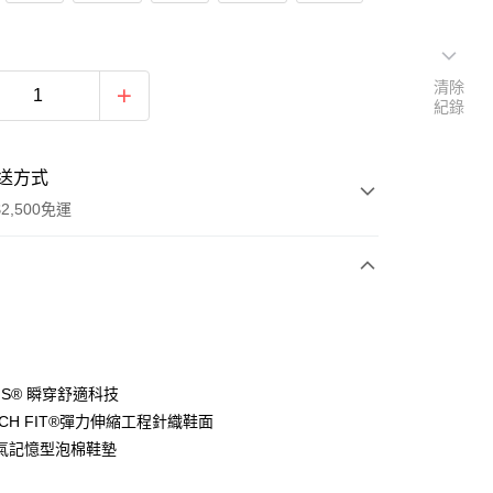
清除
紀錄
送方式
2,500免運
次付款
分期
-INS® 瞬穿舒適科技
TCH FIT®彈力伸縮工程針織鞋面
你分期使用說明】
氣記憶型泡棉鞋墊
由台灣大哥大提供，台灣大哥大用戶可立即使用無須另外申請。
式選擇「大哥付你分期」，訂單成立後會自動跳轉到大哥付的交易