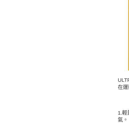
UL
在運
1.
氣。