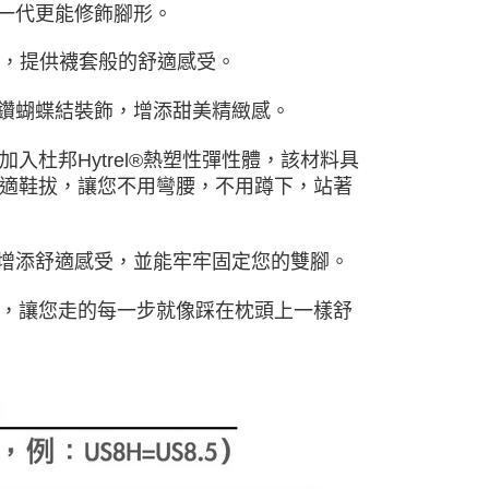
前一代更能修飾腳形。
兼具，提供襪套般的舒適感受。
水鑽蝴蝶結裝飾，增添甜美精緻感。
中加入杜邦Hytrel®熱塑性彈性體，該材料具
適鞋拔，讓您不用彎腰，不用蹲下，站著
步增添舒適感受，並能牢牢固定您的雙腳。
泡棉鞋墊，讓您走的每一步就像踩在枕頭上一樣舒