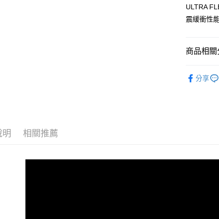
流程，驗
ULTRA
完成交易
運送方式
3.實際核
震緩衝性
4.訂單成
宅配
消。如遇
每筆NT$1
無法說明
商品相關分
【繳款方
1.分期款
女性 智慧
醒簡訊。
分享
2.透過簡
新品上市
帳／街口支
7/16-8
【注意事
1.本服務
用戶於交
說明
相關推薦
款買賣價
2.基於同
資料（包
用，由本
3.完整用