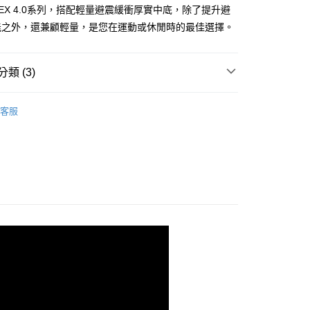
證手機門號後，選擇欲分期的期數、繳款截止日，確認付款後即
 FLEX 4.0系列，搭配輕量避震緩衝厚實中底，除了提升避
。
准額度、可分期數及費用金額請依後續交易確認頁面所載為準。
能之外，還兼顧輕量，是您在運動或休閒時的最佳選擇。
立30分鐘內，如未前往確認交易或遇審核未通過，訂單將自動取
「轉專審核」未通過狀況，表示未達大哥付你分期系統評分，恕
00，滿NT$2,500(含以上)免運費
評估內容。
類 (3)
式說明】
項不併入電信帳單，「大哥付你分期」於每月結算日後寄送繳費提
生活
休閒系列
客服
訊連結打開帳單後，可選擇「超商條碼／台灣大直營門市／銀行轉
付／iPASS MONEY」等通路繳費。
/9 父親節限時正價品9折(指定款除外)
鞋款-女性
項】
係由「台灣大哥大股份有限公司」（以下簡稱本公司）所提供，讓
易時，得透過本服務購買商品或服務，並由商店將買賣／分期付
金債權讓與本公司後，依約使用本公司帳單繳交帳款。
意付款使用「大哥付你分期」之契約關係目的，商店將以您的個人
含姓名、電話或地址）提供予台灣大哥大進項蒐集、處理及利
公司與您本人進行分期帳單所需資料之確認、核對及更正。
戶服務條款，請詳閱以下連結：
https://oppay.tw/userRule