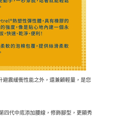
除了提升避震緩衝性能之外，還兼顧輕量，是您
；第四代中底添加腰線，修飾腳型，更顯秀