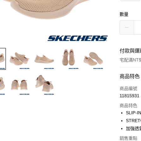
數量
付款與運
宅配滿NT$
付款方式
商品特色
信用卡一
商品編號
11815931
LINE Pay
商品特色
大哥付你
SLIP
相關說明
STRE
【大哥付
加強透
ATM付款
1.本服務
2.付款方
銷售重點