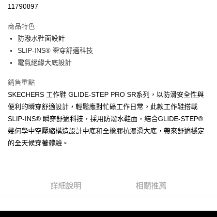
LINE Pay
11790897
大哥付你分期
商品特色
相關說明
防潑水鞋面設計
【大哥付你分期使用說明】
ATM付款
1.本服務由台灣大哥大提供，台灣大哥大用戶可立即使用無須另外申請。
SLIP-INS® 瞬穿舒適科技
2.付款方式選擇「大哥付你分期」，訂單成立後會自動跳轉到大哥付的交易
電氣絕緣大底設計
流程，驗證手機門號後，選擇欲分期的期數、繳款截止日，確認付款後即完
運送方式
成交易。
銷售重點
3.實際核准額度、可分期數及費用金額請依後續交易確認頁面所載為準。
宅配
4.訂單成立30分鐘內，如未前往確認交易或遇審核未通過，訂單將自動取
SKECHERS 工作鞋 GLIDE-STEP PRO SR系列，以防滑安全性與
每筆NT$100，滿NT$2,500(含以上)免運費
消。如遇「轉專審核」未通過狀況，表示未達大哥付你分期系統評分，恕無
便利的瞬穿舒適設計，輕鬆應對忙碌工作日常。此款工作鞋搭載
法說明評估內容。
SLIP-INS® 瞬穿舒適科技，採用防潑水鞋面，結合GLIDE-STEP®
【繳款方式說明】
1.分期款項不併入電信帳單，「大哥付你分期」於每月結算日後寄送繳費提
幾何學中空壓縮構造設計中底和全橡膠抗濕滑大底，帶來舒適穩定
醒簡訊。
的全天候穿著體驗。
2.透過簡訊連結打開帳單後，可選擇「超商條碼／台灣大直營門市／銀行轉
帳／街口支付／iPASS MONEY」等通路繳費。
【注意事項】
1.本服務係由「台灣大哥大股份有限公司」（以下簡稱本公司）所提供，讓
詳細說明
相關推薦
用戶於交易時，得透過本服務購買商品或服務，並由商店將買賣／分期付款
買賣價金債權讓與本公司後，依約使用本公司帳單繳交帳款。
2.基於同意付款使用「大哥付你分期」之契約關係目的，商店將以您的個人
資料（包含姓名、電話或地址）提供予台灣大哥大進項蒐集、處理及利用，