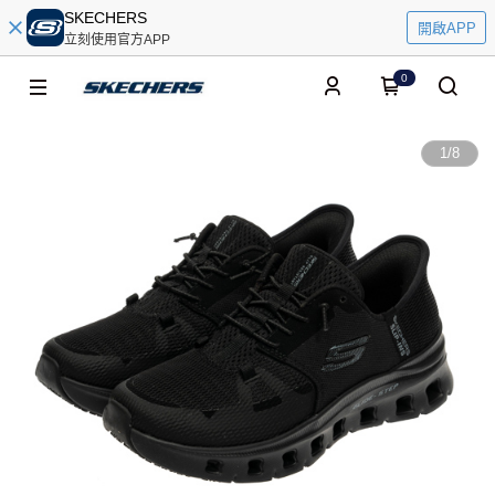
SKECHERS
開啟APP
立刻使用官方APP
0
1
/
8