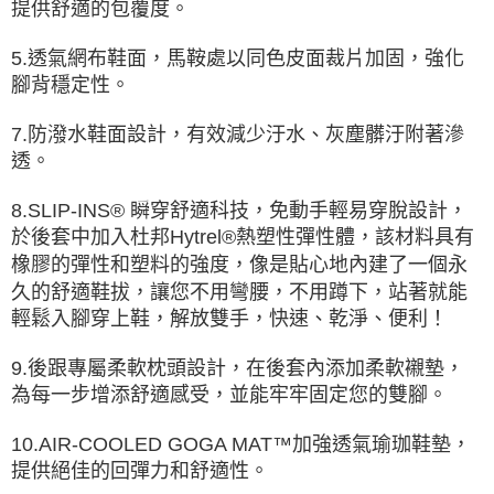
提供舒適的包覆度。
5.透氣網布鞋面，馬鞍處以同色皮面裁片加固，強化
腳背穩定性。
7.防潑水鞋面設計，有效減少汙水、灰塵髒汙附著滲
透。
8.SLIP-INS® 瞬穿舒適科技，免動手輕易穿脫設計，
於後套中加入杜邦Hytrel®熱塑性彈性體，該材料具有
橡膠的彈性和塑料的強度，像是貼心地內建了一個永
久的舒適鞋拔，讓您不用彎腰，不用蹲下，站著就能
輕鬆入腳穿上鞋，解放雙手，快速、乾淨、便利！
9.後跟專屬柔軟枕頭設計，在後套內添加柔軟襯墊，
為每一步增添舒適感受，並能牢牢固定您的雙腳。
10.AIR-COOLED GOGA MAT™加強透氣瑜珈鞋墊，
提供絕佳的回彈力和舒適性。