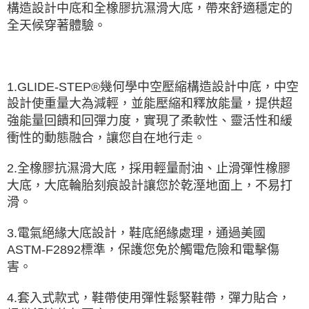
構造設計中底和全橡膠抗濕滑大底，帶來舒適穩定的
全天候穿著體驗。
1.GLIDE-STEP®幾何學中空壓縮構造設計中底，中空
設計使重量大為減輕，並能壓縮和釋放能量，提供超
強能量回饋和回彈力度，實現了柔軟性、靈活性和緩
衝性的動態融合，讓您自在地行走。
2.全橡膠抗濕滑大底，採用輕量耐油、止滑彈性橡膠
大底，大底輪胎刻痕設計讓您於乾溼地面上，不易打
滑。
3.電氣絕緣大底設計，鞋底絕緣處理，通過美國
ASTM-F2892標準，保護您免於觸電危險和電擊傷
害。
4.套入式款式，鞋帶使用彈性鬆緊鞋帶，彈力貼合，