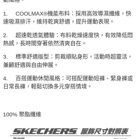
3.完整用戶服務條款，請詳閱以下連結：
https://oppay.tw/userRule
1.
COOLMAX®機能布料：採用高效導濕纖維，快
速吸濕排汗，維持乾爽舒適，提升運動表現。
2.
超速乾透氣體驗：布料乾燥速度快，有效降低悶
熱感，長時間穿著依然清爽自在。
3.
標準舒適版型：剪裁順貼身形，活動時超靈活，
兼顧舒適與自由伸展。
4.
百搭運動休閒風格：可搭配運動短褲、緊身褲或
日常長褲，輕鬆切換多元穿搭情境。
100% 聚酯纖維