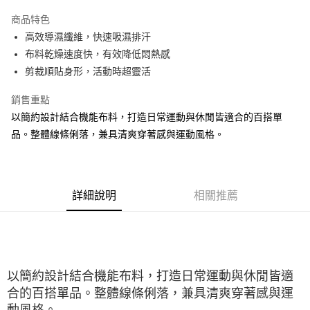
大哥付你分期
商品特色
相關說明
高效導濕纖維，快速吸濕排汗
【大哥付你分期使用說明】
ATM付款
1.本服務由台灣大哥大提供，台灣大哥大用戶可立即使用無須另外申請。
布料乾燥速度快，有效降低悶熱感
2.付款方式選擇「大哥付你分期」，訂單成立後會自動跳轉到大哥付的交易
剪裁順貼身形，活動時超靈活
流程，驗證手機門號後，選擇欲分期的期數、繳款截止日，確認付款後即完
運送方式
成交易。
銷售重點
3.實際核准額度、可分期數及費用金額請依後續交易確認頁面所載為準。
宅配
4.訂單成立30分鐘內，如未前往確認交易或遇審核未通過，訂單將自動取
以簡約設計結合機能布料，打造日常運動與休閒皆適合的百搭單
每筆NT$100，滿NT$2,500(含以上)免運費
消。如遇「轉專審核」未通過狀況，表示未達大哥付你分期系統評分，恕無
品。整體線條俐落，兼具清爽穿著感與運動風格。
法說明評估內容。
【繳款方式說明】
1.分期款項不併入電信帳單，「大哥付你分期」於每月結算日後寄送繳費提
醒簡訊。
2.透過簡訊連結打開帳單後，可選擇「超商條碼／台灣大直營門市／銀行轉
詳細說明
相關推薦
帳／街口支付／iPASS MONEY」等通路繳費。
【注意事項】
1.本服務係由「台灣大哥大股份有限公司」（以下簡稱本公司）所提供，讓
用戶於交易時，得透過本服務購買商品或服務，並由商店將買賣／分期付款
買賣價金債權讓與本公司後，依約使用本公司帳單繳交帳款。
以簡約設計結合機能布料，打造日常運動與休閒皆適
2.基於同意付款使用「大哥付你分期」之契約關係目的，商店將以您的個人
資料（包含姓名、電話或地址）提供予台灣大哥大進項蒐集、處理及利用，
合的百搭單品。整體線條俐落，兼具清爽穿著感與運
由本公司與您本人進行分期帳單所需資料之確認、核對及更正。
動風格。