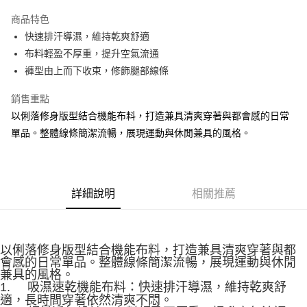
大哥付你分期
商品特色
相關說明
快速排汗導濕，維持乾爽舒適
【大哥付你分期使用說明】
ATM付款
1.本服務由台灣大哥大提供，台灣大哥大用戶可立即使用無須另外申請。
布料輕盈不厚重，提升空氣流通
2.付款方式選擇「大哥付你分期」，訂單成立後會自動跳轉到大哥付的交易
褲型由上而下收束，修飾腿部線條
流程，驗證手機門號後，選擇欲分期的期數、繳款截止日，確認付款後即完
運送方式
成交易。
銷售重點
3.實際核准額度、可分期數及費用金額請依後續交易確認頁面所載為準。
宅配
4.訂單成立30分鐘內，如未前往確認交易或遇審核未通過，訂單將自動取
以俐落修身版型結合機能布料，打造兼具清爽穿著與都會感的日常
每筆NT$100，滿NT$2,500(含以上)免運費
消。如遇「轉專審核」未通過狀況，表示未達大哥付你分期系統評分，恕無
單品。整體線條簡潔流暢，展現運動與休閒兼具的風格。
法說明評估內容。
【繳款方式說明】
1.分期款項不併入電信帳單，「大哥付你分期」於每月結算日後寄送繳費提
醒簡訊。
2.透過簡訊連結打開帳單後，可選擇「超商條碼／台灣大直營門市／銀行轉
詳細說明
相關推薦
帳／街口支付／iPASS MONEY」等通路繳費。
【注意事項】
1.本服務係由「台灣大哥大股份有限公司」（以下簡稱本公司）所提供，讓
以俐落修身版型結合機能布料，打造兼具清爽穿著與都
用戶於交易時，得透過本服務購買商品或服務，並由商店將買賣／分期付款
會感的日常單品。整體線條簡潔流暢，展現運動與休閒
買賣價金債權讓與本公司後，依約使用本公司帳單繳交帳款。
兼具的風格。
2.基於同意付款使用「大哥付你分期」之契約關係目的，商店將以您的個人
1.
吸濕速乾機能布料：快速排汗導濕，維持乾爽舒
資料（包含姓名、電話或地址）提供予台灣大哥大進項蒐集、處理及利用，
適，長時間穿著依然清爽不悶。
由本公司與您本人進行分期帳單所需資料之確認、核對及更正。