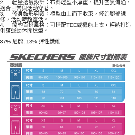
2.
輕量透氣設計：布料輕盈不厚重，提升空氣流通，
3.完整用戶服務條款，請詳閱以下連結：
https://oppay.tw/userRule
適合日常與活動穿著。
3.
修身錐形剪裁：褲型由上而下收束，修飾腿部線
條，活動時超靈活。
4.
簡約百搭風格：可搭配TEE或機能上衣，輕鬆打造
俐落運動休閒造型。
87% 尼龍, 13% 彈性纖維