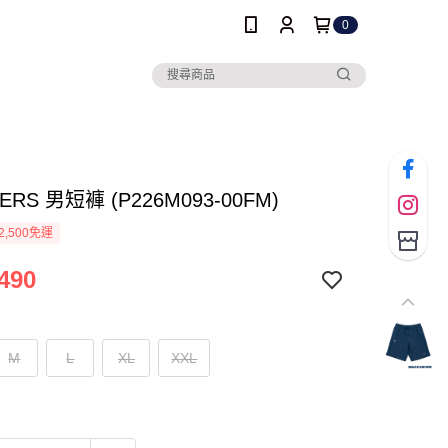
0
ERS 男短褲 (P226M093-00FM)
2,500免運
490
M
L
XL
XXL