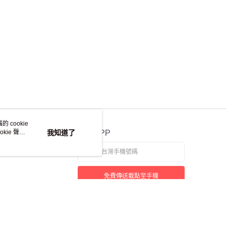
 cookie
kie 聲明
我知道了
官方APP
免費傳送載點至手機
本站最佳瀏覽環境請使用 Google Chrome、Firefox 或 Edge 以上版本