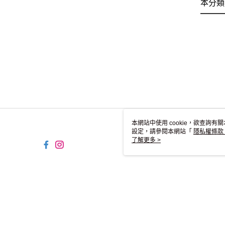
本分類
本網站中使用 cookie，欲查詢有關
設定，請參閱本網站「
隱私權條款
使用 cookie。
了解更多 >
TYO-TW-MWEBG132 Web2
© 2026 by 碩方國際貿易股份有限公司