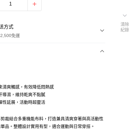
清除
送方式
紀錄
2,500免運
次付款
分期
來清爽觸感，有效降低悶熱感
汗導濕，維持乾爽不黏膩
你分期使用說明】
彈性延展，活動時超靈活
由台灣大哥大提供，台灣大哥大用戶可立即使用無須另外申請。
式選擇「大哥付你分期」，訂單成立後會自動跳轉到大哥付的交易
證手機門號後，選擇欲分期的期數、繳款截止日，確認付款後即
落剪裁結合多重機能布料，打造兼具清爽穿著與高活動性
。
准額度、可分期數及費用金額請依後續交易確認頁面所載為準。
備單品。整體設計實用有型，適合運動與日常穿搭。
立30分鐘內，如未前往確認交易或遇審核未通過，訂單將自動取
「轉專審核」未通過狀況，表示未達大哥付你分期系統評分，恕