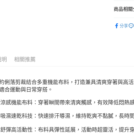
每筆NT$1
無法說明
商品相關分
【繳款方
1.分期款
服飾新品 NE
醒簡訊。
分享
2.透過簡
7/16-8
帳／街口支
服飾系列
【注意事
1.本服務
用戶於交
說明
相關推薦
款買賣價
2.基於同
資料（包
用，由本
3.完整用
約俐落剪裁結合多重機能布料，打造兼具清爽穿著與高活
適合運動與日常穿搭。
涼感機能布料：穿著瞬間帶來清爽觸感，有效降低悶熱
吸濕速乾科技：快速排汗導濕，維持乾爽不黏膩，長時
舒彈高活動性：布料具彈性延展，活動時超靈活，提升