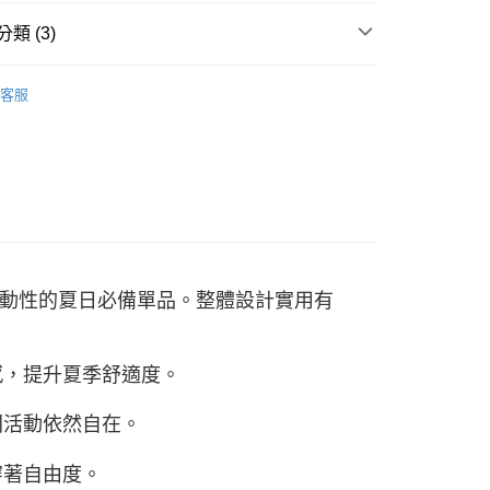
00，滿NT$2,500(含以上)免運費
評估內容。
類 (3)
式說明】
項不併入電信帳單，「大哥付你分期」於每月結算日後寄送繳費提
W ARRIVAL
客服
訊連結打開帳單後，可選擇「超商條碼／台灣大直營門市／銀行轉
/9 父親節限時正價品9折(指定款除外)
服飾-男性
付／iPASS MONEY」等通路繳費。
男性 | 短褲
項】
係由「台灣大哥大股份有限公司」（以下簡稱本公司）所提供，讓
易時，得透過本服務購買商品或服務，並由商店將買賣／分期付
金債權讓與本公司後，依約使用本公司帳單繳交帳款。
意付款使用「大哥付你分期」之契約關係目的，商店將以您的個人
含姓名、電話或地址）提供予台灣大哥大進項蒐集、處理及利
公司與您本人進行分期帳單所需資料之確認、核對及更正。
戶服務條款，請詳閱以下連結：
https://oppay.tw/userRule
動性的夏日必備單品。整體設計實用有
感，提升夏季舒適度。
間活動依然自在。
穿著自由度。