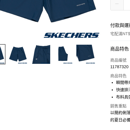
付款與運
宅配滿NT$
付款方式
商品特色
信用卡一
商品編號
11787320
LINE Pay
商品特色
大哥付你
瞬間帶
相關說明
快速排
【大哥付
布料具
ATM付款
1.本服務
2.付款方
銷售重點
流程，驗
以簡約俐
完成交易
運送方式
3.實際核
的夏日必
4.訂單成
宅配
消。如遇