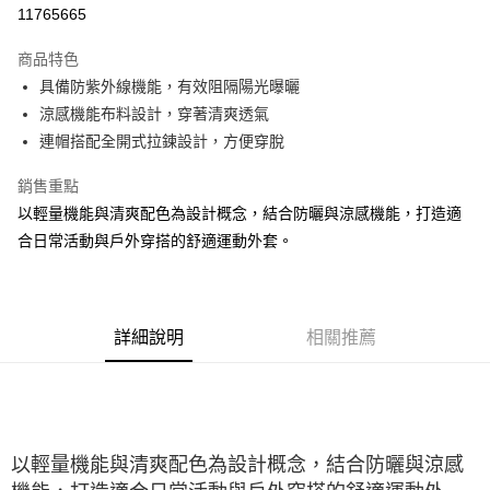
LINE Pay
11765665
大哥付你分期
商品特色
相關說明
具備防紫外線機能，有效阻隔陽光曝曬
【大哥付你分期使用說明】
ATM付款
1.本服務由台灣大哥大提供，台灣大哥大用戶可立即使用無須另外申請。
涼感機能布料設計，穿著清爽透氣
2.付款方式選擇「大哥付你分期」，訂單成立後會自動跳轉到大哥付的交易
連帽搭配全開式拉鍊設計，方便穿脫
流程，驗證手機門號後，選擇欲分期的期數、繳款截止日，確認付款後即完
運送方式
成交易。
銷售重點
3.實際核准額度、可分期數及費用金額請依後續交易確認頁面所載為準。
宅配
4.訂單成立30分鐘內，如未前往確認交易或遇審核未通過，訂單將自動取
以輕量機能與清爽配色為設計概念，結合防曬與涼感機能，打造適
每筆NT$100，滿NT$2,500(含以上)免運費
消。如遇「轉專審核」未通過狀況，表示未達大哥付你分期系統評分，恕無
合日常活動與戶外穿搭的舒適運動外套。
法說明評估內容。
【繳款方式說明】
1.分期款項不併入電信帳單，「大哥付你分期」於每月結算日後寄送繳費提
醒簡訊。
2.透過簡訊連結打開帳單後，可選擇「超商條碼／台灣大直營門市／銀行轉
詳細說明
相關推薦
帳／街口支付／iPASS MONEY」等通路繳費。
【注意事項】
1.本服務係由「台灣大哥大股份有限公司」（以下簡稱本公司）所提供，讓
用戶於交易時，得透過本服務購買商品或服務，並由商店將買賣／分期付款
買賣價金債權讓與本公司後，依約使用本公司帳單繳交帳款。
以輕量機能與清爽配色為設計概念，結合防曬與涼感
2.基於同意付款使用「大哥付你分期」之契約關係目的，商店將以您的個人
資料（包含姓名、電話或地址）提供予台灣大哥大進項蒐集、處理及利用，