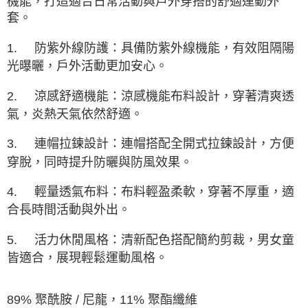
機能，打造適合日常活動與戶外穿搭的舒適運動外
由本公司與您本人進行分期帳單所需資料之確認、核對及更正。
套。
3.完整用戶服務條款，請詳閱以下連結：
https://oppay.tw/userRule
1.
防紫外線防護：具備防紫外線機能，有效阻隔陽
光曝曬，戶外活動更加安心。
2.
涼感舒適機能：涼感機能布料設計，穿著清爽透
氣，炎熱天氣依然舒適。
3.
連帽拉鍊設計：連帽搭配全開式拉鍊設計，方便
穿脫，同時提升防曬與防風效果。
4.
輕量透氣布料：布料輕盈柔軟，穿著不厚重，適
合長時間活動與外出。
5.
活力休閒風格：清新配色搭配簡約剪裁，男女童
皆適合，展現輕鬆運動風格。
89% 聚酰胺 / 尼龍，11% 聚酯纖維