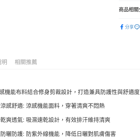
每筆NT$1
無法說明
商品相關分
【繳款方
1.分期款
服飾新品 NE
醒簡訊。
分享
2.透過簡
7/16-8
帳／街口支
服飾系列
【注意事
1.本服務
用戶於交
說明
相關推薦
款買賣價
2.基於同
資料（包
用，由本
3.完整用
感機能布料結合修身剪裁設計，打造兼具防護性與舒適度
涼感舒適: 涼感機能面料，穿著清爽不悶熱
乾爽透氣: 吸濕速乾設計，有效排汗維持清爽
防曬防護: 防紫外線機能，降低日曬對肌膚傷害