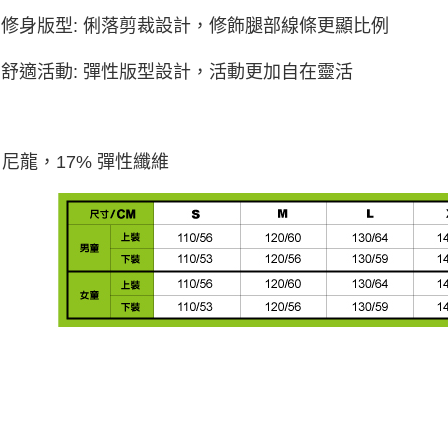
修身版型: 俐落剪裁設計，修飾腿部線條更顯比例
舒適活動: 彈性版型設計，活動更加自在靈活
% 尼龍，17% 彈性纖維