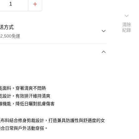
清除
送方式
紀錄
2,500免運
次付款
分期
能面料，穿著清爽不悶熱
乾設計，有效排汗維持清爽
你分期使用說明】
線機能，降低日曬對肌膚傷害
由台灣大哥大提供，台灣大哥大用戶可立即使用無須另外申請。
式選擇「大哥付你分期」，訂單成立後會自動跳轉到大哥付的交易
證手機門號後，選擇欲分期的期數、繳款截止日，確認付款後即
能布料結合修身剪裁設計，打造兼具防護性與舒適度的女
。
准額度、可分期數及費用金額請依後續交易確認頁面所載為準。
適合日常與戶外活動穿搭。
立30分鐘內，如未前往確認交易或遇審核未通過，訂單將自動取
「轉專審核」未通過狀況，表示未達大哥付你分期系統評分，恕