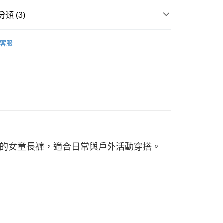
00，滿NT$2,500(含以上)免運費
評估內容。
類 (3)
式說明】
項不併入電信帳單，「大哥付你分期」於每月結算日後寄送繳費提
W ARRIVAL
客服
訊連結打開帳單後，可選擇「超商條碼／台灣大直營門市／銀行轉
/9 父親節限時正價品9折(指定款除外)
服飾-兒童
付／iPASS MONEY」等通路繳費。
女童 | 長褲
項】
係由「台灣大哥大股份有限公司」（以下簡稱本公司）所提供，讓
易時，得透過本服務購買商品或服務，並由商店將買賣／分期付
金債權讓與本公司後，依約使用本公司帳單繳交帳款。
意付款使用「大哥付你分期」之契約關係目的，商店將以您的個人
含姓名、電話或地址）提供予台灣大哥大進項蒐集、處理及利
公司與您本人進行分期帳單所需資料之確認、核對及更正。
戶服務條款，請詳閱以下連結：
https://oppay.tw/userRule
的女童長褲，適合日常與戶外活動穿搭。