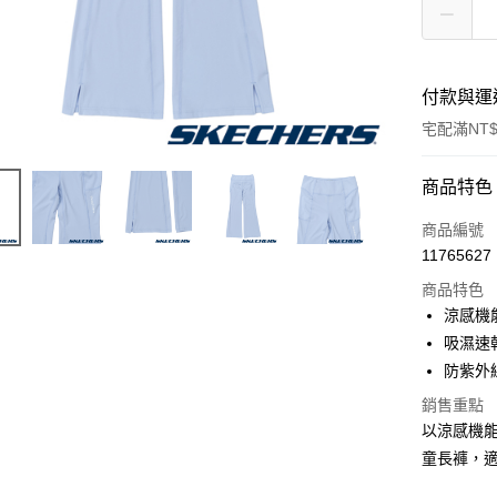
付款與運
宅配滿NT$
付款方式
商品特色
信用卡一
商品編號
11765627
LINE Pay
商品特色
大哥付你
涼感機
相關說明
吸濕速
【大哥付
防紫外
ATM付款
1.本服務
2.付款方
銷售重點
流程，驗
以涼感機
完成交易
運送方式
3.實際核
童長褲，
4.訂單成
宅配
消。如遇