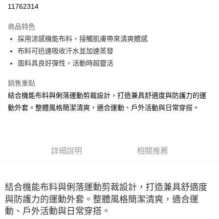
LINE Pay
11762314
大哥付你分期
商品特色
相關說明
採用涼感機能布料，接觸肌膚帶來清爽體感
【大哥付你分期使用說明】
ATM付款
1.本服務由台灣大哥大提供，台灣大哥大用戶可立即使用無須另外申請。
布料可迅速吸收汗水並加速蒸發
2.付款方式選擇「大哥付你分期」，訂單成立後會自動跳轉到大哥付的交易
面料具良好彈性，活動時超靈活
流程，驗證手機門號後，選擇欲分期的期數、繳款截止日，確認付款後即完
運送方式
成交易。
銷售重點
3.實際核准額度、可分期數及費用金額請依後續交易確認頁面所載為準。
宅配
4.訂單成立30分鐘內，如未前往確認交易或遇審核未通過，訂單將自動取
結合機能布料與俐落運動剪裁設計，打造兼具舒適度與防護力的運
每筆NT$100，滿NT$2,500(含以上)免運費
消。如遇「轉專審核」未通過狀況，表示未達大哥付你分期系統評分，恕無
動外套。整體風格簡潔清爽，適合運動、戶外活動與日常穿搭。
法說明評估內容。
【繳款方式說明】
1.分期款項不併入電信帳單，「大哥付你分期」於每月結算日後寄送繳費提
醒簡訊。
2.透過簡訊連結打開帳單後，可選擇「超商條碼／台灣大直營門市／銀行轉
詳細說明
相關推薦
帳／街口支付／iPASS MONEY」等通路繳費。
【注意事項】
1.本服務係由「台灣大哥大股份有限公司」（以下簡稱本公司）所提供，讓
結合機能布料與俐落運動剪裁設計，打造兼具舒適度
用戶於交易時，得透過本服務購買商品或服務，並由商店將買賣／分期付款
與防護力的運動外套。整體風格簡潔清爽，適合運
買賣價金債權讓與本公司後，依約使用本公司帳單繳交帳款。
2.基於同意付款使用「大哥付你分期」之契約關係目的，商店將以您的個人
動、戶外活動與日常穿搭。
資料（包含姓名、電話或地址）提供予台灣大哥大進項蒐集、處理及利用，