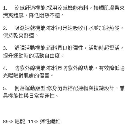
由本公司與您本人進行分期帳單所需資料之確認、核對及更正。
1.
涼感舒適機能:採用涼感機能布料，接觸肌膚帶來
3.完整用戶服務條款，請詳閱以下連結：
https://oppay.tw/userRule
清爽體感，降低悶熱不適。
2.
吸濕速乾機能:布料可迅速吸收汗水並加速蒸發，
保持乾爽舒適。
3.
舒彈活動機能:面料具良好彈性，活動時超靈活，
提升運動時的活動自由度。
4.
防紫外線機能:布料具防紫外線功能，有效降低陽
光曝曬對肌膚的傷害。
5.
俐落運動版型:修身剪裁搭配連帽與拉鍊設計，兼
具機能性與日常實穿性。
89% 尼龍, 11% 彈性纖維