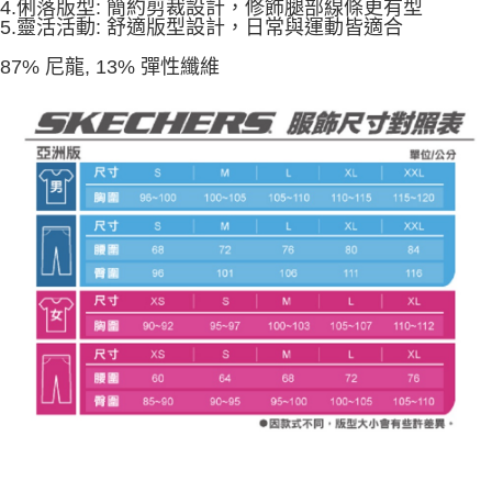
4.俐落版型: 簡約剪裁設計，修飾腿部線條更有型
3.完整用戶服務條款，請詳閱以下連結：
https://oppay.tw/userRule
5.靈活活動: 舒適版型設計，日常與運動皆適合
87% 尼龍, 13% 彈性纖維