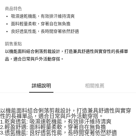
大哥付你分期
商品特色
相關說明
吸濕速乾機能，有效排汗維持清爽
【大哥付你分期使用說明】
ATM付款
1.本服務由台灣大哥大提供，台灣大哥大用戶可立即使用無須另外申請。
面料輕量柔軟，穿著自在無負擔
2.付款方式選擇「大哥付你分期」，訂單成立後會自動跳轉到大哥付的交易
良好透氣性能，長時間穿著依然舒適
流程，驗證手機門號後，選擇欲分期的期數、繳款截止日，確認付款後即完
運送方式
成交易。
銷售重點
3.實際核准額度、可分期數及費用金額請依後續交易確認頁面所載為準。
宅配
4.訂單成立30分鐘內，如未前往確認交易或遇審核未通過，訂單將自動取
以機能面料結合俐落剪裁設計，打造兼具舒適性與實穿性的長褲單
每筆NT$100，滿NT$2,500(含以上)免運費
消。如遇「轉專審核」未通過狀況，表示未達大哥付你分期系統評分，恕無
品，適合日常與戶外活動穿搭。
法說明評估內容。
【繳款方式說明】
1.分期款項不併入電信帳單，「大哥付你分期」於每月結算日後寄送繳費提
醒簡訊。
2.透過簡訊連結打開帳單後，可選擇「超商條碼／台灣大直營門市／銀行轉
詳細說明
相關推薦
帳／街口支付／iPASS MONEY」等通路繳費。
【注意事項】
1.本服務係由「台灣大哥大股份有限公司」（以下簡稱本公司）所提供，讓
以機能面料結合俐落剪裁設計，打造兼具舒適性與實穿
用戶於交易時，得透過本服務購買商品或服務，並由商店將買賣／分期付款
性的長褲單品，適合日常與戶外活動穿搭。
買賣價金債權讓與本公司後，依約使用本公司帳單繳交帳款。
1.乾爽透氣: 吸濕速乾機能，有效排汗維持清爽
2.基於同意付款使用「大哥付你分期」之契約關係目的，商店將以您的個人
2.輕盈舒適: 面料輕量柔軟，穿著自在無負擔
資料（包含姓名、電話或地址）提供予台灣大哥大進項蒐集、處理及利用，
3.透氣機能: 良好透氣性能，長時間穿著依然舒適
由本公司與您本人進行分期帳單所需資料之確認、核對及更正。