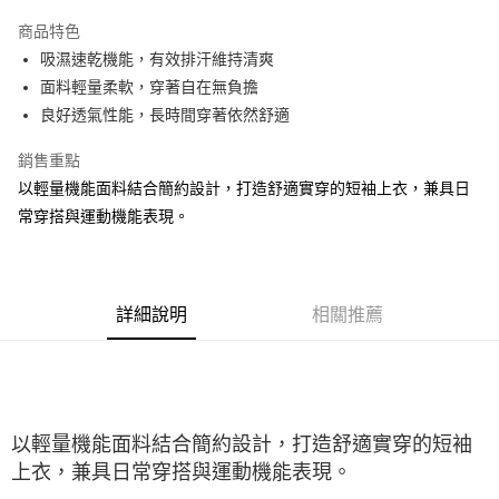
大哥付你分期
商品特色
相關說明
吸濕速乾機能，有效排汗維持清爽
【大哥付你分期使用說明】
ATM付款
1.本服務由台灣大哥大提供，台灣大哥大用戶可立即使用無須另外申請。
面料輕量柔軟，穿著自在無負擔
2.付款方式選擇「大哥付你分期」，訂單成立後會自動跳轉到大哥付的交易
良好透氣性能，長時間穿著依然舒適
流程，驗證手機門號後，選擇欲分期的期數、繳款截止日，確認付款後即完
運送方式
成交易。
銷售重點
3.實際核准額度、可分期數及費用金額請依後續交易確認頁面所載為準。
宅配
4.訂單成立30分鐘內，如未前往確認交易或遇審核未通過，訂單將自動取
以輕量機能面料結合簡約設計，打造舒適實穿的短袖上衣，兼具日
每筆NT$100，滿NT$2,500(含以上)免運費
消。如遇「轉專審核」未通過狀況，表示未達大哥付你分期系統評分，恕無
常穿搭與運動機能表現。
法說明評估內容。
【繳款方式說明】
1.分期款項不併入電信帳單，「大哥付你分期」於每月結算日後寄送繳費提
醒簡訊。
2.透過簡訊連結打開帳單後，可選擇「超商條碼／台灣大直營門市／銀行轉
詳細說明
相關推薦
帳／街口支付／iPASS MONEY」等通路繳費。
【注意事項】
1.本服務係由「台灣大哥大股份有限公司」（以下簡稱本公司）所提供，讓
用戶於交易時，得透過本服務購買商品或服務，並由商店將買賣／分期付款
買賣價金債權讓與本公司後，依約使用本公司帳單繳交帳款。
以輕量機能面料結合簡約設計，打造舒適實穿的短袖
2.基於同意付款使用「大哥付你分期」之契約關係目的，商店將以您的個人
資料（包含姓名、電話或地址）提供予台灣大哥大進項蒐集、處理及利用，
上衣，兼具日常穿搭與運動機能表現。
由本公司與您本人進行分期帳單所需資料之確認、核對及更正。