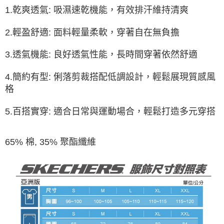
3.完整用戶服務條款，請詳閱以下連結：
https://oppay.tw/userRule
1.乾爽透氣: 吸濕速乾機能，有效排汗維持清爽
2.輕盈舒適: 面料輕量柔軟，穿著自在無負擔
3.透氣機能: 良好透氣性能，長時間穿著依然舒適
4.簡約有型: 俐落剪裁搭配低調設計，輕鬆展現質感風
格
5.百搭實穿: 適合日常與運動場合，輕鬆打造多元穿搭
65% 棉, 35% 聚酯纖維