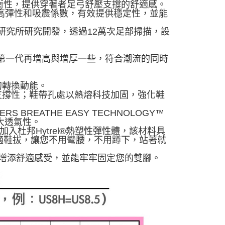
衡性，提供穿著者足弓舒壓支撐的舒適感。
饋更高彈性和吸震係數，有效提供穩定性，並能
科學研究所研究開發，透過12萬次足部掃描，設
比第一代再增高與增厚一些，符合潮流的同時
的轉換動能。
支撐性；鞋帶孔處以熱熔科技加固，強化鞋
BREATHE EASY TECHNOLOGY™
大透氣性。
中加入杜邦Hytrel®熱塑性彈性體，該材料具
適鞋拔，讓您不用彎腰，不用蹲下，站著就
步增添舒適感受，並能牢牢固定您的雙腳。