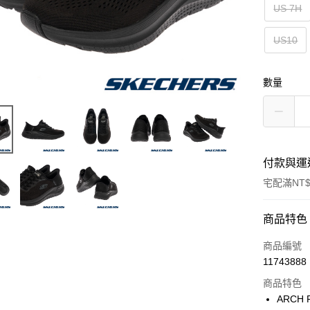
US 7H
US10
數量
付款與運
宅配滿NT$
付款方式
商品特色
信用卡一
商品編號
11743888
LINE Pay
商品特色
大哥付你
ARCH