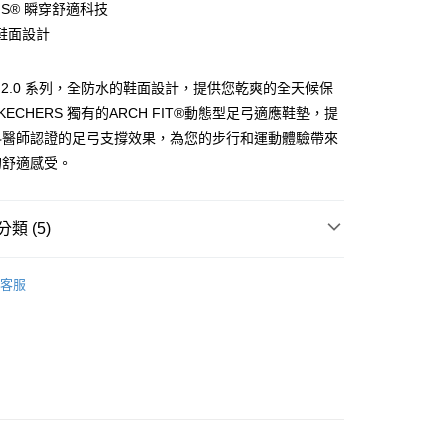
-INS® 瞬穿舒適科技
你分期使用說明】
鞋面設計
由台灣大哥大提供，台灣大哥大用戶可立即使用無須另外申請。
式選擇「大哥付你分期」，訂單成立後會自動跳轉到大哥付的交易
證手機門號後，選擇欲分期的期數、繳款截止日，確認付款後即
FIT 2.0 系列，全防水的鞋面設計，提供您乾爽的全天候保
。
准額度、可分期數及費用金額請依後續交易確認頁面所載為準。
KECHERS 獨有的ARCH FIT®動態型足弓適應鞋墊，提
立30分鐘內，如未前往確認交易或遇審核未通過，訂單將自動取
科醫師認證的足弓支撐效果，為您的步行和運動體驗帶來
「轉專審核」未通過狀況，表示未達大哥付你分期系統評分，恕
的舒適感受。
00，滿NT$2,500(含以上)免運費
評估內容。
式說明】
項不併入電信帳單，「大哥付你分期」於每月結算日後寄送繳費提
類 (5)
訊連結打開帳單後，可選擇「超商條碼／台灣大直營門市／銀行轉
付／iPASS MONEY」等通路繳費。
生活
運動系列
客服
項】
野 🌲越野郊山健行鞋
係由「台灣大哥大股份有限公司」（以下簡稱本公司）所提供，讓
易時，得透過本服務購買商品或服務，並由商店將買賣／分期付
】防潑水系列💦
鞋款-女性
金債權讓與本公司後，依約使用本公司帳單繳交帳款。
意付款使用「大哥付你分期」之契約關係目的，商店將以您的個人
格】URBAN OUTDOOR
含姓名、電話或地址）提供予台灣大哥大進項蒐集、處理及利
/9 父親節限時正價品9折(指定款除外)
鞋款-女性
公司與您本人進行分期帳單所需資料之確認、核對及更正。
戶服務條款，請詳閱以下連結：
https://oppay.tw/userRule