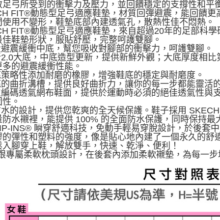
散足弓所受到的衝擊力及壓力，並回饋穩定的支撐性和平
ARCH FIT®動態型足弓適應鞋墊，材質回彈避震，能回
間使用不變形，鞋墊底部內建透氣孔，散熱性佳不悶熱。
RCH FIT®動態型足弓適應鞋墊，來自超過20年的足部
最佳鞋墊形狀，服貼舒壓，完整呵護雙腳。
輕量避震緩衝中底，幫您吸收對腳部的衝擊力，呵護雙腳。
全新2.0大底，中底造型更新，提供新鮮外觀；大底厚度相
更多的避震緩衝性能。
大底策略性添加耐磨的橡膠，增強鞋底的穩定與耐磨度。
大底的曲折溝槽，提供良好曲折力，讓你的每一步都能靈活
數位編碼透氣網布鞋面，提供於運動時必須的絕佳透氣性與
固性。
防水的設計，提供您乾爽的全天候保護。鞋子採用 SKECHERS 
量防水襯裡，能提供 100% 的全面防水保護，同時保持最
SLIP-INS® 瞬穿舒適科技，免動手輕易穿脫設計，於後套
膠的彈性和塑料的強度，像是貼心地內建了一個永久的舒
鬆入腳穿上鞋，解放雙手，快速、乾淨、便利！
.後跟專屬柔軟枕頭設計，在後套內添加柔軟襯墊，為每一