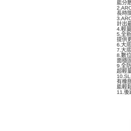
能分
2.
長時
3.A
計出
4.
5.
提供
6.
7.
8.
面穩
9.全
超輕
10.
有橡
能輕
11