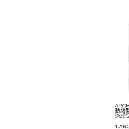
ARC
動態
適感
1.A