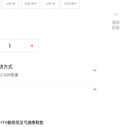
US 8
US 8H
US 9
US 9H
清除
紀錄
送方式
2,500免運
次付款
分期
 FIT®動態型足弓適應鞋墊