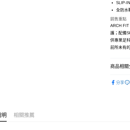
相關說明
SLIP
【大哥付
全防水
ATM付款
1.本服務
2.付款方
銷售重點
流程，驗
ARCH 
完成交易
運送方式
3.實際核
護；配備S
4.訂單成
宅配
供專業足
消。如遇
前所未有
每筆NT$1
無法說明
【繳款方
1.分期款
醒簡訊。
商品相關分
2.透過簡
帳／街口支
女性 智慧
分享
【注意事
🌲 山系玩
1.本服務
用戶於交
【雨天必備
款買賣價
2.基於同
【日常探險風
資料（包
說明
相關推薦
7/16-8
用，由本
3.完整用