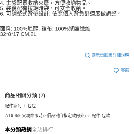
4. 主袋配置收納夾層，方便收納物品。
5. 袋後配有拉鏈暗袋，可安全收納。
6. 可調整式背帶設計: 依照個人背負舒適度做調整。
面料: 100%尼龍, 裡布: 100%聚酯纖維
32*8*17 CM,2L
顯示電腦版詳細說明
客服
商品相關分類 (2)
配件系列
包包
7/16-8/9 父親節限時正價品9折(指定款除外)
配件-包款
本分類熱銷
全站排行