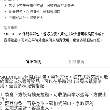
相關說明
袋身下方設有擴充拉鏈，可收納雨傘水壺等
【大哥付你分期使用說明】
ATM付款
1.本服務由台灣大哥大提供，台灣大哥大用戶可立即使用無須另外申請。
翻蓋包型，百搭身形。磁扣式開口
2.付款方式選擇「大哥付你分期」，訂單成立後會自動跳轉到大哥付的交易
立體式設計，容量更大
流程，驗證手機門號後，選擇欲分期的期數、繳款截止日，確認付款後即完
運送方式
成交易。
銷售重點
3.實際核准額度、可分期數及費用金額請依後續交易確認頁面所載為準。
宅配
4.訂單成立30分鐘內，如未前往確認交易或遇審核未通過，訂單將自動取
SKECHERS休閒斜背包，輕巧方便，擴充式鍊夾層可收納雨傘或水
每筆NT$100，滿NT$2,500(含以上)免運費
消。如遇「轉專審核」未通過狀況，表示未達大哥付你分期系統評分，恕無
壺等物品，可以在平時外出或周末踏青使用，適合多樣服裝搭配。
法說明評估內容。
【繳款方式說明】
1.分期款項不併入電信帳單，「大哥付你分期」於每月結算日後寄送繳費提
醒簡訊。
2.透過簡訊連結打開帳單後，可選擇「超商條碼／台灣大直營門市／銀行轉
詳細說明
相關推薦
帳／街口支付／iPASS MONEY」等通路繳費。
【注意事項】
SKECHERS休閒斜背包，輕巧方便，擴充式鍊夾層可收
1.本服務係由「台灣大哥大股份有限公司」（以下簡稱本公司）所提供，讓
納雨傘或水壺等物品，可以在平時外出或周末踏青使
用戶於交易時，得透過本服務購買商品或服務，並由商店將買賣／分期付款
用，適合多樣服裝搭配。
買賣價金債權讓與本公司後，依約使用本公司帳單繳交帳款。
2.基於同意付款使用「大哥付你分期」之契約關係目的，商店將以您的個人
1. 袋身下方設有擴充拉鏈，可收納雨傘水壺等，方便出
資料（包含姓名、電話或地址）提供予台灣大哥大進項蒐集、處理及利用，
行。
由本公司與您本人進行分期帳單所需資料之確認、核對及更正。
2. 翻蓋包型，百搭身形。磁扣式開口，拿取便利。
3.完整用戶服務條款，請詳閱以下連結：
https://oppay.tw/userRule
3. 立體式設計，容量更大。