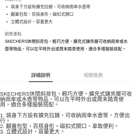
相關說明
袋身下方設有擴充拉鏈，可收納雨傘水壺等
【大哥付你分期使用說明】
ATM付款
1.本服務由台灣大哥大提供，台灣大哥大用戶可立即使用無須另外申請。
翻蓋包型，百搭身形。磁扣式開口
2.付款方式選擇「大哥付你分期」，訂單成立後會自動跳轉到大哥付的交易
立體式設計，容量更大
流程，驗證手機門號後，選擇欲分期的期數、繳款截止日，確認付款後即完
運送方式
成交易。
銷售重點
3.實際核准額度、可分期數及費用金額請依後續交易確認頁面所載為準。
宅配
4.訂單成立30分鐘內，如未前往確認交易或遇審核未通過，訂單將自動取
SKECHERS休閒斜背包，輕巧方便，擴充式鍊夾層可收納雨傘或水
每筆NT$100，滿NT$2,500(含以上)免運費
消。如遇「轉專審核」未通過狀況，表示未達大哥付你分期系統評分，恕無
壺等物品，可以在平時外出或周末踏青使用，適合多樣服裝搭配。
法說明評估內容。
【繳款方式說明】
1.分期款項不併入電信帳單，「大哥付你分期」於每月結算日後寄送繳費提
醒簡訊。
2.透過簡訊連結打開帳單後，可選擇「超商條碼／台灣大直營門市／銀行轉
詳細說明
相關推薦
帳／街口支付／iPASS MONEY」等通路繳費。
【注意事項】
SKECHERS休閒斜背包，輕巧方便，擴充式鍊夾層可收
1.本服務係由「台灣大哥大股份有限公司」（以下簡稱本公司）所提供，讓
納雨傘或水壺等物品，可以在平時外出或周末踏青使
用戶於交易時，得透過本服務購買商品或服務，並由商店將買賣／分期付款
用，適合多樣服裝搭配。
買賣價金債權讓與本公司後，依約使用本公司帳單繳交帳款。
2.基於同意付款使用「大哥付你分期」之契約關係目的，商店將以您的個人
1. 袋身下方設有擴充拉鏈，可收納雨傘水壺等，方便出
資料（包含姓名、電話或地址）提供予台灣大哥大進項蒐集、處理及利用，
行。
由本公司與您本人進行分期帳單所需資料之確認、核對及更正。
2. 翻蓋包型，百搭身形。磁扣式開口，拿取便利。
3.完整用戶服務條款，請詳閱以下連結：
https://oppay.tw/userRule
3. 立體式設計，容量更大。