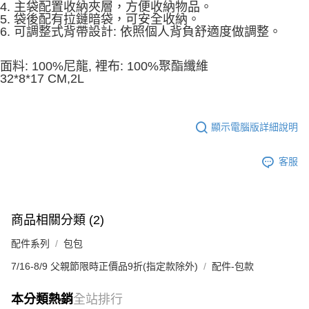
4. 主袋配置收納夾層，方便收納物品。
5. 袋後配有拉鏈暗袋，可安全收納。
6. 可調整式背帶設計: 依照個人背負舒適度做調整。
面料: 100%尼龍, 裡布: 100%聚酯纖維
32*8*17 CM,2L
顯示電腦版詳細說明
客服
商品相關分類 (2)
配件系列
包包
7/16-8/9 父親節限時正價品9折(指定款除外)
配件-包款
本分類熱銷
全站排行