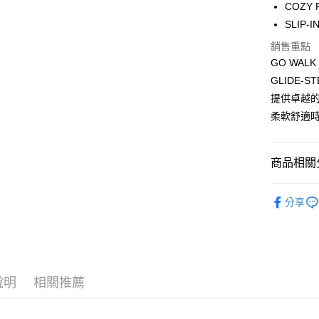
相關說明
COZY
【大哥付
SLIP
ATM付款
1.本服務
2.付款方
銷售重點
流程，驗
GO WAL
完成交易
運送方式
3.實際核
GLIDE
4.訂單成
宅配
提供卓越
消。如遇
柔軟舒適
每筆NT$1
無法說明
【繳款方
1.分期款
醒簡訊。
商品相關分
2.透過簡
帳／街口支
男性 專業
分享
【注意事
7/16-8
1.本服務
用戶於交
【幾何學中
款買賣價
2.基於同
資料（包
說明
相關推薦
用，由本
3.完整用