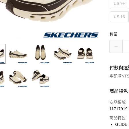
US 9H
US 13
數量
付款與運
宅配滿NT$
付款方式
商品特色
信用卡一
商品編號
11717919
LINE Pay
商品特色
大哥付你
GLID