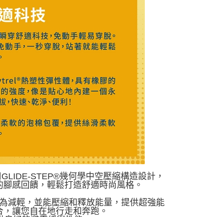
採用GLIDE-STEP®幾何學中空壓縮構造設計，
的腳感回饋，輕鬆打造舒適時尚風格。
重量大為減輕，並能壓縮和釋放能量，提供超強能
合，讓您自在地行走和奔跑。