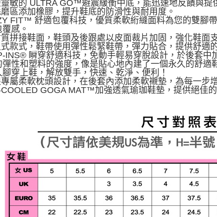
便靈敏的 ULTRA GO™避震緩衝中底，能迅速地反饋與
高耗磨區添加橡膠，提升鞋底的防滑性與耐用度。
OZY FIT™ 舒適包覆科技，優質柔軟絎縫面料為您的
包覆感。
多材質拼接鞋面，鞋頭及後跟處以皮面裁片加固，強化鞋面
套入式款式，鞋帶使用彈性鬆緊鞋帶，彈力貼合，提供舒適
LIP-INS® 瞬穿舒適科技，免動手輕易穿脫設計，於後套中
的彈性和塑料的強度，像是貼心地內建了一個永久的舒適
入腳穿上鞋，解放雙手，快速、乾淨、便利！
後跟專屬柔軟枕頭設計，在後套內添加柔軟襯墊，為每一步
IR-COOLED GOGA MAT™加強透氣瑜珈鞋墊，提供絕