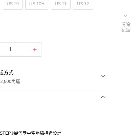
US 10
US 10H
US 11
US 12
清除
紀錄
送方式
2,500免運
次付款
分期
E-STEP®幾何學中空壓縮構造設計