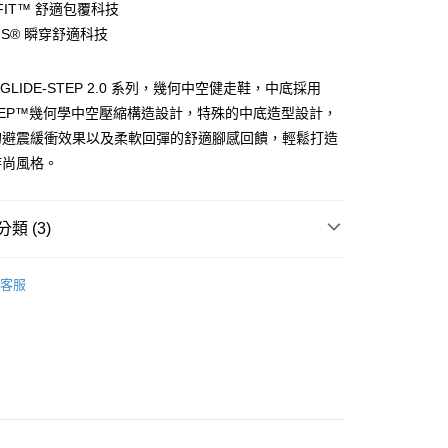
 FIT™ 舒適包覆科技
你分期使用說明】
-INS® 瞬穿舒適科技
由台灣大哥大提供，台灣大哥大用戶可立即使用無須另外申請。
式選擇「大哥付你分期」，訂單成立後會自動跳轉到大哥付的交易
證手機門號後，選擇欲分期的期數、繳款截止日，確認付款後即
K GLIDE-STEP 2.0 系列，幾何中空健走鞋，中底採用
。
准額度、可分期數及費用金額請依後續交易確認頁面所載為準。
-STEP™幾何學中空壓縮構造設計，特殊的中底造型設計，
立30分鐘內，如未前往確認交易或遇審核未通過，訂單將自動取
的避震緩衝效果以及柔軟回彈的舒適腳感回饋，輕鬆打造
「轉專審核」未通過狀況，表示未達大哥付你分期系統評分，恕
時尚風格。
00，滿NT$2,500(含以上)免運費
評估內容。
式說明】
項不併入電信帳單，「大哥付你分期」於每月結算日後寄送繳費提
類 (3)
訊連結打開帳單後，可選擇「超商條碼／台灣大直營門市／銀行轉
付／iPASS MONEY」等通路繳費。
機能
健走系列
客服
項】
/9 父親節限時正價品9折(指定款除外)
鞋款-男性
係由「台灣大哥大股份有限公司」（以下簡稱本公司）所提供，讓
易時，得透過本服務購買商品或服務，並由商店將買賣／分期付
空壓縮構造設計】GLIDE-STEP 系列
金債權讓與本公司後，依約使用本公司帳單繳交帳款。
意付款使用「大哥付你分期」之契約關係目的，商店將以您的個人
含姓名、電話或地址）提供予台灣大哥大進項蒐集、處理及利
公司與您本人進行分期帳單所需資料之確認、核對及更正。
戶服務條款，請詳閱以下連結：
https://oppay.tw/userRule