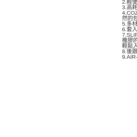
2.輕
3.
4.C
然的
5.
6.
7.S
橡膠
輕鬆
8.
9.A