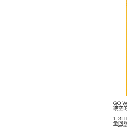
GO 
鏤空
1.G
量回