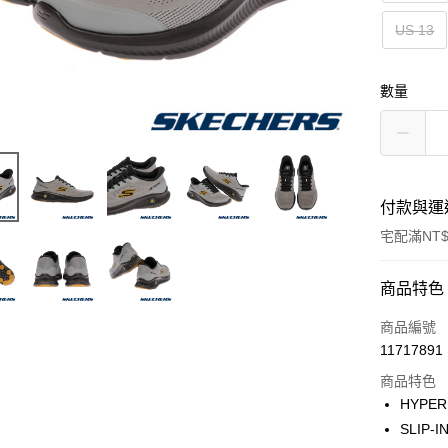
US 13
數量
付款與運
宅配滿NT$
付款方式
商品特色
信用卡一
商品編號
11717891
LINE Pay
商品特色
大哥付你
HYPE
相關說明
SLIP
【大哥付