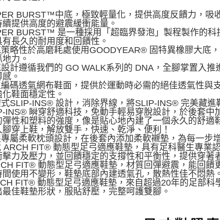
YPER BURST™中底，極致輕量化，提供高度反饋力
持續提供高度的避震緩衝能量。
YPER BURST™ 是一種採用「超臨界發泡」製程製作
具有長久的耐用度和回饋性。
底策略性於高磨耗處使用GOODYEAR® 固特異橡膠大
抓地力。
底設計遵循我們的 GO WALK系列的 DNA，全腳掌置
腳感。
數位編碼透氣網布鞋面，提供於運動時必需的絕佳透氣性與
強化鞋面穩定性。
體式SLIP-INS® 設計，消除界線，將SLIP-INS® 完美藏
LIP-INS® 瞬穿舒適科技，免動手輕易穿脫設計，於後套中
的彈性和塑料的強度，像是貼心地內建了一個永久的舒適
入腳穿上鞋，解放雙手，快速、乾淨、便利！
後跟專屬柔軟枕頭設計，在後套內添加柔軟襯墊，為每一步
載 ARCH FIT® 動態型足弓適應鞋墊，具有足科醫生
衝擊力及壓力，並回饋穩定的支撐性和平衡性，提供穿著
ARCH FIT® 動態型足弓適應鞋墊，材質回彈避震，能
時間使用不變形，鞋墊底部內建透氣孔，散熱性佳不悶熱
ARCH FIT® 動態型足弓適應鞋墊，來自超過20年的足
出最佳鞋墊形狀，服貼舒壓，完整呵護雙腳。