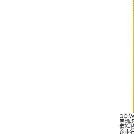
GO 
無論
適科技
途步