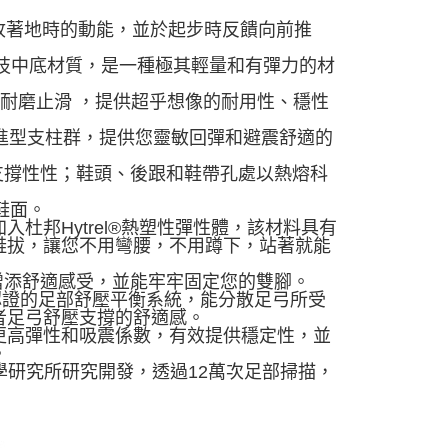
，吸收著地時的動能，並於起步時反饋向前推
的科技中底材質，是一種極其輕量和有彈力的材
底，耐磨止滑 ，提供超乎想像的耐用性、穩性
入推進型支柱群，提供您靈敏回彈和避震舒適的
支撐性性；鞋頭、後跟和鞋帶孔處以熱熔科
進鞋面。
加入杜邦Hytrel®熱塑性彈性體，該材料具有
鞋拔，讓您不用彎腰，不用蹲下，站著就能
增添舒適感受，並能牢牢固定您的雙腳。
專業認證的足部舒壓平衡系統，能分散足弓所受
者足弓舒壓支撐的舒適感。
回饋更高彈性和吸震係數，有效提供穩定性，並
。
部科學研究所研究開發，透過12萬次足部掃描，