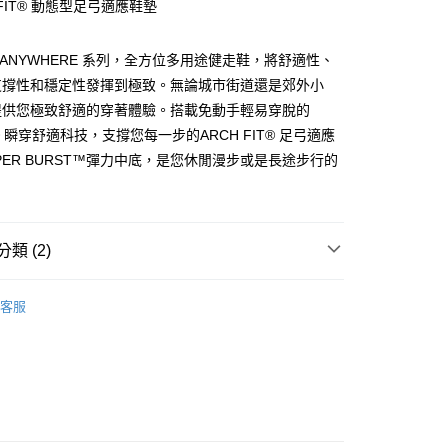
 FIT® 動態型足弓適應鞋墊
由台灣大哥大提供，台灣大哥大用戶可立即使用無須另外申請。
式選擇「大哥付你分期」，訂單成立後會自動跳轉到大哥付的交易
證手機門號後，選擇欲分期的期數、繳款截止日，確認付款後即
LK ANYWHERE 系列，全方位多用途健走鞋，將舒適性、
。
准額度、可分期數及費用金額請依後續交易確認頁面所載為準。
支撐性和穩定性發揮到極致。無論城市街道還是郊外小
立30分鐘內，如未前往確認交易或遇審核未通過，訂單將自動取
提供您極致舒適的穿著體驗。搭載免動手輕易穿脫的
「轉專審核」未通過狀況，表示未達大哥付你分期系統評分，恕
NS® 瞬穿舒適科技，支撐您每一步的ARCH FIT® 足弓適應
00，滿NT$2,500(含以上)免運費
評估內容。
式說明】
PER BURST™彈力中底，是您休閒漫步或是長途步行的
項不併入電信帳單，「大哥付你分期」於每月結算日後寄送繳費提
。
訊連結打開帳單後，可選擇「超商條碼／台灣大直營門市／銀行轉
付／iPASS MONEY」等通路繳費。
類 (2)
項】
係由「台灣大哥大股份有限公司」（以下簡稱本公司）所提供，讓
機能
健走系列
易時，得透過本服務購買商品或服務，並由商店將買賣／分期付
客服
金債權讓與本公司後，依約使用本公司帳單繳交帳款。
/9 父親節限時正價品9折(指定款除外)
鞋款-男性
意付款使用「大哥付你分期」之契約關係目的，商店將以您的個人
含姓名、電話或地址）提供予台灣大哥大進項蒐集、處理及利
公司與您本人進行分期帳單所需資料之確認、核對及更正。
戶服務條款，請詳閱以下連結：
https://oppay.tw/userRule