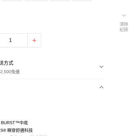
清除
紀錄
送方式
2,500免運
次付款
分期
R BURST™中底
-INS® 瞬穿舒適科技
你分期使用說明】