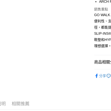
ARCH
ATM付款
1.本服務
2.付款方
銷售重點
流程，驗
GO WA
完成交易
運送方式
3.實際核
便利性、
4.訂單成
宅配
徑，都能
消。如遇
SLIP-I
每筆NT$1
無法說明
【繳款方
鞋墊和HY
1.分期款
理想選擇
醒簡訊。
2.透過簡
帳／街口支
商品相關分
【注意事
1.本服務
男性 專業
用戶於交
分享
款買賣價
7/16-8
2.基於同
資料（包
用，由本
3.完整用
說明
相關推薦