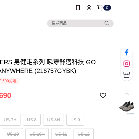
0
HERS 男健走系列 瞬穿舒適科技 GO
ANYWHERE (216757GYBK)
2,500免運
690
US 7H
US 8
US 8H
US 9
US 10
US 10H
US 11
US 12