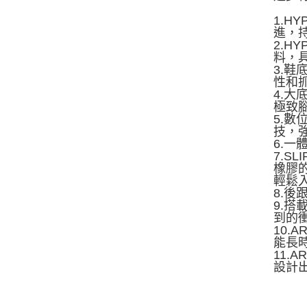
1.H
進，
2.H
料，
3.鞋
性和
4.大
極致
5.
技，
6.一
7.S
橡膠
輕鬆
8.
9.搭
到的
10.
能長
11.
設計