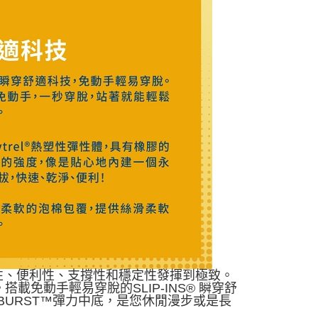
舒適性、便利性、支撐性和穩定性發揮到極致。
免動手輕易穿脫的SLIP-INS® 瞬穿舒
R BURST™彈力中底，是您休閒漫步或是長