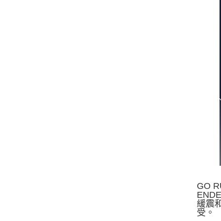
GO 
END
緩震
受。