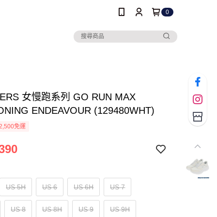
0
HERS 女慢跑系列 GO RUN MAX
ONING ENDEAVOUR (129480WHT)
2,500免運
390
US 5H
US 6
US 6H
US 7
US 8
US 8H
US 9
US 9H