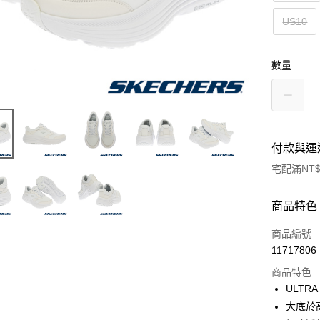
US10
數量
付款與運
宅配滿NT$
付款方式
商品特色
信用卡一
商品編號
11717806
LINE Pay
商品特色
大哥付你
ULTRA
相關說明
大底於
【大哥付