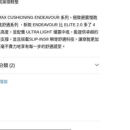
氣瑜珈鞋墊
由台灣大哥大提供，台灣大哥大用戶可立即使用無須另外申請。
式選擇「大哥付你分期」，訂單成立後會自動跳轉到大哥付的交易
證手機門號後，選擇欲分期的期數、繳款截止日，確認付款後即
 MAX CUSHIONING ENDEAVOUR 系列，極致避震慢跑
。
准額度、可分期數及費用金額請依後續交易確認頁面所載為準。
舒適系列 ，新款 ENDEAVOUR 比 ELITE 2.0 多了 4
立30分鐘內，如未前往確認交易或遇審核未通過，訂單將自動取
高度，並配備 ULTRA LIGHT 緩震中底，能提供卓越的
「轉專審核」未通過狀況，表示未達大哥付你分期系統評分，恕
支撐，並且搭載SLIP-INS® 瞬穿舒適科技，讓穿脫更加
00，滿NT$2,500(含以上)免運費
評估內容。
式說明】
您毫不費力地享有每一步的舒適感受。
項不併入電信帳單，「大哥付你分期」於每月結算日後寄送繳費提
訊連結打開帳單後，可選擇「超商條碼／台灣大直營門市／銀行轉
類 (2)
付／iPASS MONEY」等通路繳費。
機能
項】
跑步系列
客服
係由「台灣大哥大股份有限公司」（以下簡稱本公司）所提供，讓
/9 父親節限時正價品9折(指定款除外)
鞋款-女性
易時，得透過本服務購買商品或服務，並由商店將買賣／分期付
金債權讓與本公司後，依約使用本公司帳單繳交帳款。
意付款使用「大哥付你分期」之契約關係目的，商店將以您的個人
含姓名、電話或地址）提供予台灣大哥大進項蒐集、處理及利
公司與您本人進行分期帳單所需資料之確認、核對及更正。
戶服務條款，請詳閱以下連結：
https://oppay.tw/userRule