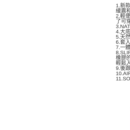
1.新
緩震
2.輕
了可
3.N
4.
5.
6.
7.一
8.S
橡膠
輕鬆
9.
10.
11.