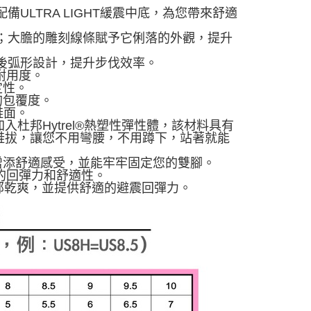
，並配備ULTRA LIGHT緩震中底，為您帶來舒適
性能；大膽的雕刻線條賦予它俐落的外觀，提升
腳底前後弧形設計，提升步伐效率。
耐用度。
定性。
的包覆度。
進鞋面。
加入杜邦Hytrel®熱塑性彈性體，該材料具有
鞋拔，讓您不用彎腰，不用蹲下，站著就能
增添舒適感受，並能牢牢固定您的雙腳。
絕佳的回彈力和舒適性。
持足部乾爽，並提供舒適的避震回彈力。