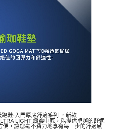
致避震慢跑鞋-入門厚底舒適系列 ，新款
備 ULTRA LIGHT 緩震中底，能提供卓越的舒適
更加方便，讓您毫不費力地享有每一步的舒適感