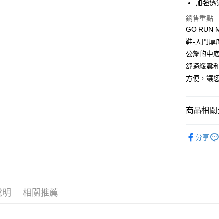
加強透
ATM付款
1.本服務
2.付款方
銷售重點
流程，驗
GO RUN
完成交易
運送方式
3.實際核
鞋-入門厚底
4.訂單成
宅配
公釐的中底
消。如遇
舒適緩震和
每筆NT$1
無法說明
【繳款方
方便，讓
1.分期款
醒簡訊。
2.透過簡
商品相關分
帳／街口支
女性 專業
【注意事
分享
1.本服務
7/16-8
用戶於交
款買賣價
2.基於同
資料（包
用，由本
3.完整用
說明
相關推薦