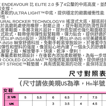
款 ENDEAVOUR 比 ELITE 2.0 多了4公釐的中底高度
和支撐。
便柔軟的ULTRA LIGHT™中底，提供穩定的避震緩衝
穿性。
ATURAL ROCKER TECHNOLOGY® 搖滾式大底，
大底於高磨耗處使用橡膠，耐磨止滑 ，提升鞋底的防滑性與
天然皮革鞋面，多層次裁片設計，提升造型感也強化鞋面穩
套入式款式，鞋帶使用彈性鬆緊鞋帶，彈力貼合，提供舒適
體式SLIP-INS®設計，消除界線，將SLIP-INS ®完美藏
LIP-INS® 瞬穿舒適科技，免動手輕易穿脫設計，於後套中
的彈性和塑料的強度，像是貼心地內建了一個永久的舒適
入腳穿上鞋，解放雙手，快速、乾淨、便利！
後跟專屬柔軟枕頭設計，在後套內添加柔軟襯墊，為每一步
AIR COOLED GOGA MAT™加強透氣瑜珈鞋墊，提供
SOFT STRIDE™鞋墊層，具有透氣吸濕的功效，能保