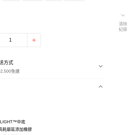
清除
紀錄
送方式
2,500免運
次付款
分期
 LIGHT™中底
高耗磨區添加橡膠
你分期使用說明】