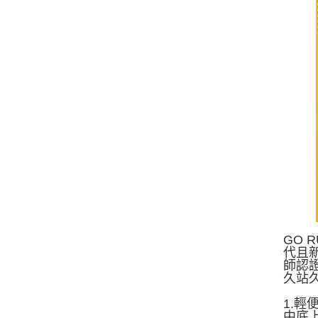
GO 
代且新
師認
久站
1.輕
中底