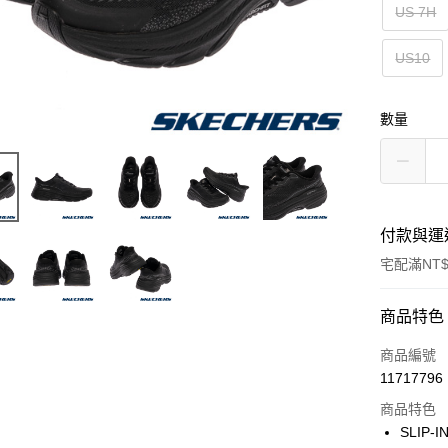
US 7H
US10
數量
付款與運
宅配滿NT$
付款方式
商品特色
信用卡一
商品編號
11717796
LINE Pay
商品特色
大哥付你
SLIP