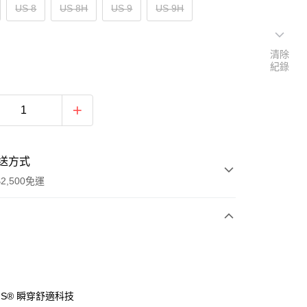
US 8
US 8H
US 9
US 9H
清除
紀錄
送方式
2,500免運
次付款
分期
-INS® 瞬穿舒適科技