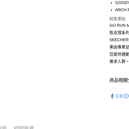
相關說明
GOOD
【大哥付
ARCH
ATM付款
1.本服務
2.付款方
銷售重點
流程，驗
GO RUN 
完成交易
運送方式
3.實際核
態支撐系
4.訂單成
宅配
SKECHE
消。如遇
果由專業足
每筆NT$1
無法說明
【繳款方
您提供運
1.分期款
需求人群
醒簡訊。
2.透過簡
帳／街口支
商品相關分
【注意事
1.本服務
女性 專業
用戶於交
分享
款買賣價
7/16-8
2.基於同
資料（包
用，由本
3.完整用
說明
相關推薦