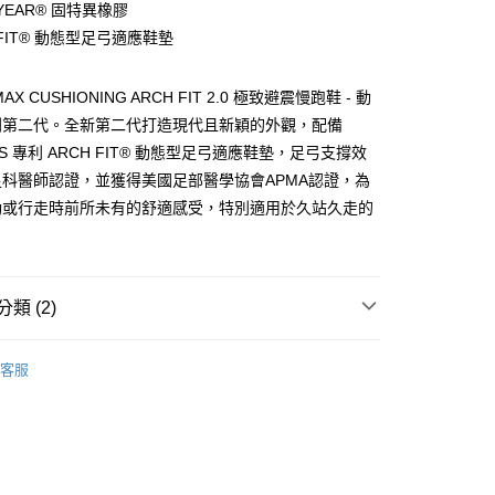
YEAR® 固特異橡膠
你分期使用說明】
 FIT® 動態型足弓適應鞋墊
由台灣大哥大提供，台灣大哥大用戶可立即使用無須另外申請。
式選擇「大哥付你分期」，訂單成立後會自動跳轉到大哥付的交易
證手機門號後，選擇欲分期的期數、繳款截止日，確認付款後即
MAX CUSHIONING ARCH FIT 2.0 極致避震慢跑鞋 - 動
。
准額度、可分期數及費用金額請依後續交易確認頁面所載為準。
列第二代。全新第二代打造現代且新穎的外觀，配備
立30分鐘內，如未前往確認交易或遇審核未通過，訂單將自動取
RS 專利 ARCH FIT® 動態型足弓適應鞋墊，足弓支撐效
「轉專審核」未通過狀況，表示未達大哥付你分期系統評分，恕
科醫師認證，並獲得美國足部醫學協會APMA認證，為
00，滿NT$2,500(含以上)免運費
評估內容。
式說明】
動或行走時前所未有的舒適感受，特別適用於久站久走的
項不併入電信帳單，「大哥付你分期」於每月結算日後寄送繳費提
。
訊連結打開帳單後，可選擇「超商條碼／台灣大直營門市／銀行轉
付／iPASS MONEY」等通路繳費。
類 (2)
項】
係由「台灣大哥大股份有限公司」（以下簡稱本公司）所提供，讓
機能
跑步系列
易時，得透過本服務購買商品或服務，並由商店將買賣／分期付
客服
金債權讓與本公司後，依約使用本公司帳單繳交帳款。
/9 父親節限時正價品9折(指定款除外)
鞋款-女性
意付款使用「大哥付你分期」之契約關係目的，商店將以您的個人
含姓名、電話或地址）提供予台灣大哥大進項蒐集、處理及利
公司與您本人進行分期帳單所需資料之確認、核對及更正。
戶服務條款，請詳閱以下連結：
https://oppay.tw/userRule