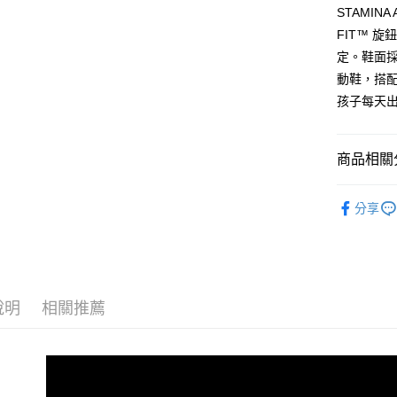
流程，驗
STAMIN
完成交易
運送方式
3.實際核
FIT™ 
4.訂單成
宅配
定。鞋面
消。如遇
動鞋，搭配
每筆NT$1
無法說明
【繳款方
孩子每天
1.分期款
醒簡訊。
2.透過簡
商品相關分
帳／街口支
兒童系列
【注意事
分享
1.本服務
7/16-8
用戶於交
款買賣價
2.基於同
資料（包
用，由本
3.完整用
說明
相關推薦