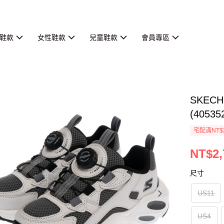
鞋款
女性鞋款
兒童鞋款
會員專區
SKECH
(40535
宅配滿NT$
NT$2,
尺寸
US11
US4