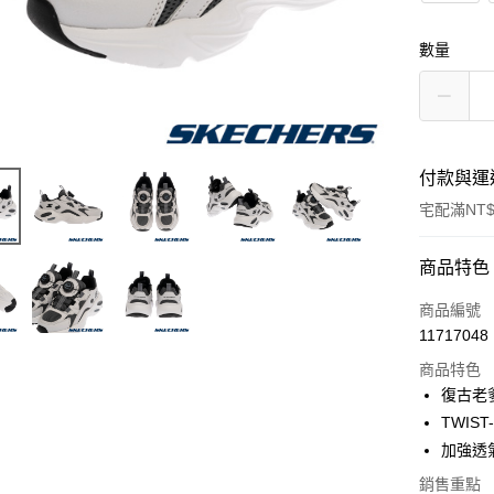
數量
付款與運
宅配滿NT$
付款方式
商品特色
信用卡一
商品編號
11717048
LINE Pay
商品特色
大哥付你
復古老
相關說明
TWIS
【大哥付
加強透
ATM付款
1.本服務
2.付款方
銷售重點