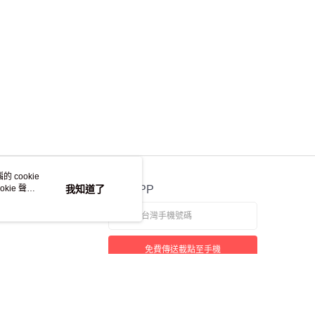
 cookie
kie 聲明
我知道了
官方APP
免費傳送載點至手機
本站最佳瀏覽環境請使用 Google Chrome、Firefox 或 Edge 以上版本