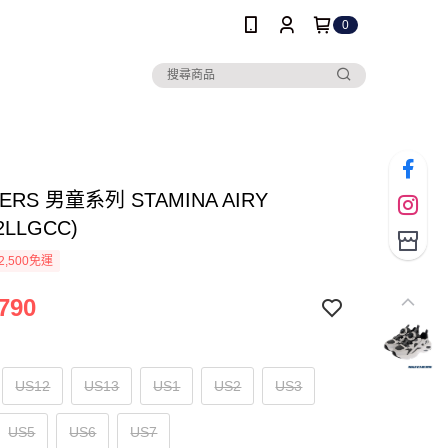
0
ERS 男童系列 STAMINA AIRY
2LLGCC)
2,500免運
790
US12
US13
US1
US2
US3
US5
US6
US7