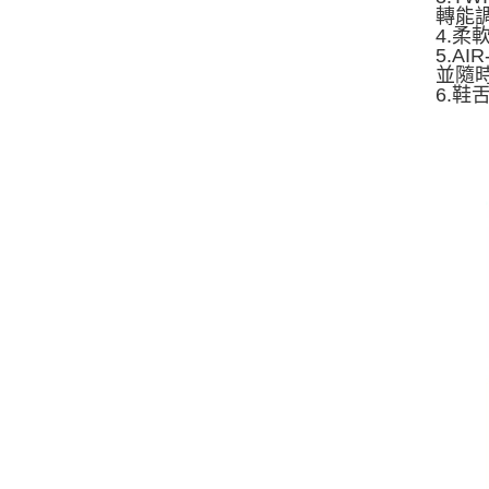
轉能
4.
5.A
並隨
6.