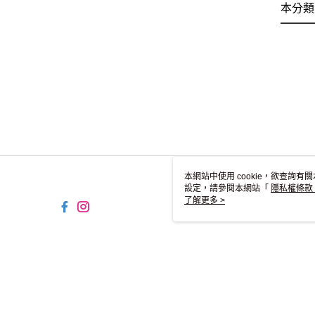
本分類
本網站中使用 cookie，欲查詢有關
設定，請參閱本網站「
隱私權條款
使用 cookie。
了解更多 >
TW-MWG1-67-205 Web2.0
© 2026 by 碩方國際貿易股份有限公司