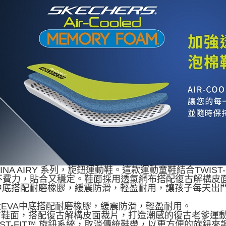
MINA AIRY 系列，旋鈕運動鞋。這款運動童鞋結合TWI
不費力，貼合又穩定。鞋面採用透氣網布搭配復古解構皮
A中底搭配耐磨橡膠，緩震防滑，輕盈耐用，讓孩子每天出
輕量EVA中底搭配耐磨橡膠，緩震防滑，輕盈耐用。
網布鞋面，搭配復古解構皮面裁片，打造潮感的復古老爹運
WIST-FIT™ 旋鈕系統，取消傳統鞋帶，以更方便的旋