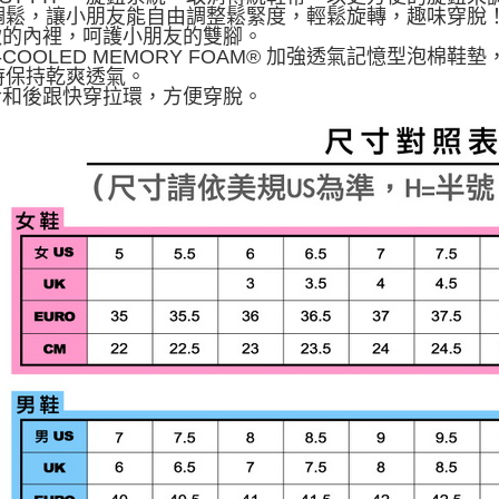
調鬆，讓小朋友能自由調整鬆緊度，輕鬆旋轉，趣味穿脫
柔軟的內裡，呵護小朋友的雙腳。
IR-COOLED MEMORY FOAM® 加強透氣記憶型
時保持乾爽透氣。
鞋舌和後跟快穿拉環，方便穿脫。