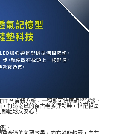
ST-FIT™ 旋鈕系統，一轉即可快速調整鬆緊，
面，打造潮感的復古老爹運動鞋，搭配輕量
門都輕鬆又安心！
動鞋。
鈕來調整合適的包覆效果，向右轉能轉緊，向左