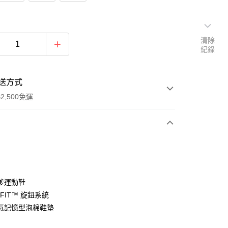
清除
紀錄
送方式
2,500免運
次付款
分期
爹運動鞋
T-FIT™ 旋鈕系統
你分期使用說明】
氣記憶型泡棉鞋墊
由台灣大哥大提供，台灣大哥大用戶可立即使用無須另外申請。
式選擇「大哥付你分期」，訂單成立後會自動跳轉到大哥付的交易