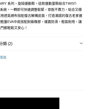
證手機門號後，選擇欲分期的期數、繳款截止日，確認付款後即
A AIRY 系列，旋鈕運動鞋。這款運動童鞋結合TWIST-
。
准額度、可分期數及費用金額請依後續交易確認頁面所載為準。
旋鈕系統，一轉即可快速調整鬆緊，穿脫不費力，貼合又穩
立30分鐘內，如未前往確認交易或遇審核未通過，訂單將自動取
採用透氣網布搭配復古解構皮面，打造潮感的復古老爹運
「轉專審核」未通過狀況，表示未達大哥付你分期系統評分，恕
輕量EVA中底搭配耐磨橡膠，緩震防滑，輕盈耐用，讓
00，滿NT$2,500(含以上)免運費
評估內容。
式說明】
出門都輕鬆又安心！
項不併入電信帳單，「大哥付你分期」於每月結算日後寄送繳費提
訊連結打開帳單後，可選擇「超商條碼／台灣大直營門市／銀行轉
類 (2)
付／iPASS MONEY」等通路繳費。
項】
男童系列
客服
係由「台灣大哥大股份有限公司」（以下簡稱本公司）所提供，讓
/9 父親節限時正價品9折(指定款除外)
鞋款-兒童
易時，得透過本服務購買商品或服務，並由商店將買賣／分期付
金債權讓與本公司後，依約使用本公司帳單繳交帳款。
意付款使用「大哥付你分期」之契約關係目的，商店將以您的個人
含姓名、電話或地址）提供予台灣大哥大進項蒐集、處理及利
公司與您本人進行分期帳單所需資料之確認、核對及更正。
戶服務條款，請詳閱以下連結：
https://oppay.tw/userRule