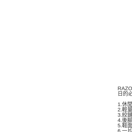
RA
日的
1.
2.
3.
4.
5.
6.