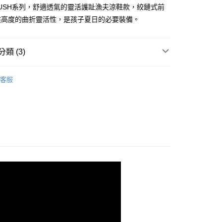
證手機門號後，選擇欲分期的期數、繳款截止日，確認付款後即
 RUSH系列，舒適透氣的靈活護趾漁夫涼鞋款，絞鏈式前
。
准額度、可分期數及費用金額請依後續交易確認頁面所載為準。
供高度的曲折靈活性，是孩子夏日的必要裝備。
立30分鐘內，如未前往確認交易或遇審核未通過，訂單將自動取
「轉專審核」未通過狀況，表示未達大哥付你分期系統評分，恕
00，滿NT$2,500(含以上)免運費
評估內容。
類 (3)
式說明】
項不併入電信帳單，「大哥付你分期」於每月結算日後寄送繳費提
女童系列
客服
訊連結打開帳單後，可選擇「超商條碼／台灣大直營門市／銀行轉
】涼/拖鞋系列
兒童涼拖鞋
付／iPASS MONEY」等通路繳費。
/9 父親節限時正價品9折(指定款除外)
鞋款-兒童
項】
係由「台灣大哥大股份有限公司」（以下簡稱本公司）所提供，讓
易時，得透過本服務購買商品或服務，並由商店將買賣／分期付
金債權讓與本公司後，依約使用本公司帳單繳交帳款。
意付款使用「大哥付你分期」之契約關係目的，商店將以您的個人
含姓名、電話或地址）提供予台灣大哥大進項蒐集、處理及利
公司與您本人進行分期帳單所需資料之確認、核對及更正。
戶服務條款，請詳閱以下連結：
https://oppay.tw/userRule