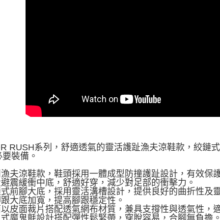
ZOR RUSH系列，舒適透氣的靈活護趾漁夫涼鞋款，絞
必要裝備。
休閒漁夫涼鞋款，鞋頭採用一體成型防撞護趾設計，有效保
輕量避震緩衝中底，舒適好穿，減少對足部的衝擊力。
絞鏈式前腳大底，採用靈活溝槽設計，提供良好的曲折性及
後腳跟大底加寬，提高腳跟穩定性。
鞋面以皮面裁片搭配透氣網布材質，兼具支撐性與透氣性，
一片式魔鬼氈設計搭配彈性鬆緊帶，穿脫容易，合腳無負擔