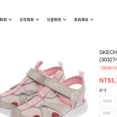
鞋款
女性鞋款
兒童鞋款
會員專區
SKEC
(30327
宅配滿NT$
NT$1,
尺寸
US11
US4