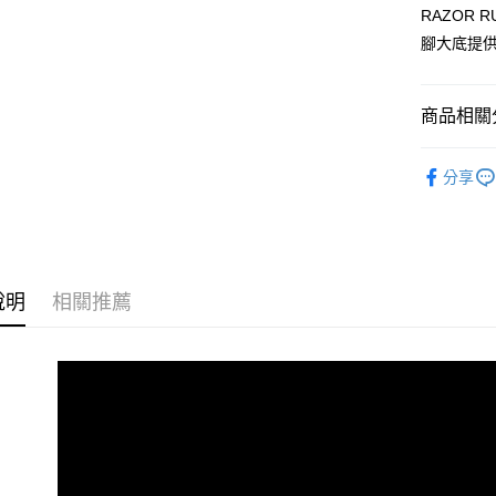
流程，驗
RAZOR
完成交易
運送方式
3.實際核
腳大底提
4.訂單成
宅配
消。如遇
每筆NT$1
無法說明
商品相關分
【繳款方
1.分期款
兒童系列
醒簡訊。
分享
2.透過簡
【輕便舒適
帳／街口支
7/16-8
【注意事
1.本服務
用戶於交
說明
相關推薦
款買賣價
2.基於同
資料（包
用，由本
3.完整用