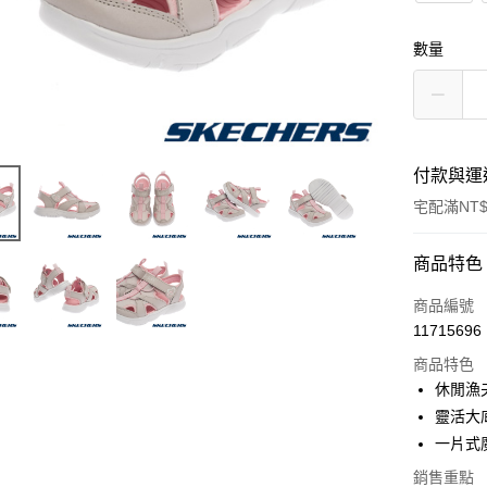
數量
付款與運
宅配滿NT$
付款方式
商品特色
信用卡一
商品編號
11715696
LINE Pay
商品特色
大哥付你
休閒漁
相關說明
靈活大
【大哥付
一片式
ATM付款
1.本服務
2.付款方
銷售重點