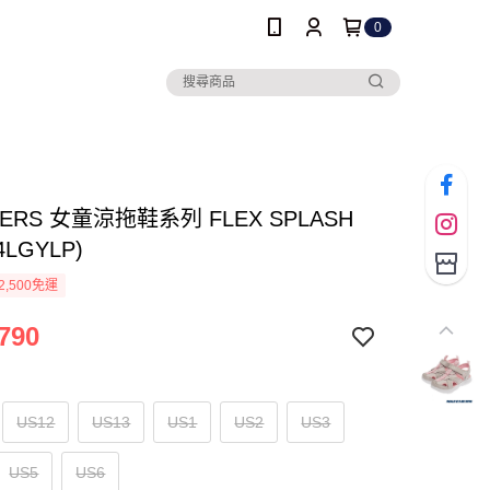
0
HERS 女童涼拖鞋系列 FLEX SPLASH
4LGYLP)
2,500免運
790
US12
US13
US1
US2
US3
US5
US6