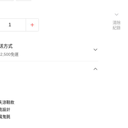
清除
紀錄
送方式
2,500免運
次付款
分期
夫涼鞋款
底設計
你分期使用說明】
魔鬼氈
由台灣大哥大提供，台灣大哥大用戶可立即使用無須另外申請。
式選擇「大哥付你分期」，訂單成立後會自動跳轉到大哥付的交易