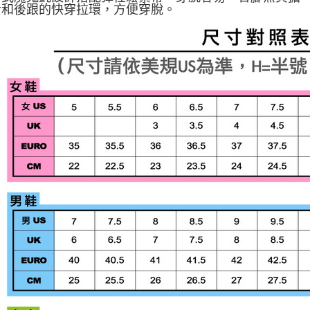
鞋舌和後跟的快穿拉環，方便穿脫。