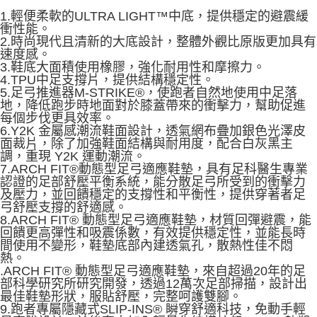
1.輕便柔軟的ULTRA LIGHT™中底，提供穩定的避震緩
衝性能。
2.時尚現代且清新的大底設計，整體外觀比原版更加具有
速度感。
3.鞋底大面積使用橡膠，強化耐用性和摩擦力。
4.TPU中足支撐片，提供結構穩定性。
5.足弓推進器M-STRIKE®，使跑者自然地使用中足落
地，降低跑步時地面對於膝蓋帶來的衝擊力，幫助促進
每個步伐更具效率。
6.Y2K 金屬感潮流鞋面設計，透氣網布疊加銀色光澤皮
面裁片，除了加強鞋面結構與耐用度，配合白灰黑主
調，重現 Y2K 運動潮流。
7.ARCH FIT®動態型足弓適應鞋墊，具有足科醫生專業
認證的足部舒壓平衡系統，能分散足弓所受到的衝擊力
及壓力，並回饋穩定的支撐性和平衡性，提供穿著者足
弓舒壓支撐的舒適感。
8.ARCH FIT® 動態型足弓適應鞋墊，材質回彈避震，能
回饋更高彈性和吸震係數，有效提供穩定性，並能長時
間使用不變形，鞋墊底部內建透氣孔，散熱性佳不悶
熱。
.ARCH FIT® 動態型足弓適應鞋墊，來自超過20年的足
部科學研究所研究開發，透過12萬次足部掃描，設計出
最佳鞋墊形狀，服貼舒壓，完整呵護雙腳。
9.跑者專屬隱藏式SLIP-INS® 瞬穿舒適科技，免動手輕