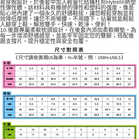
易穿脫設計，於後套中加入輕量化結構杜邦Hytrel®熱塑
性彈性體，該材料具有橡膠的彈性和塑料的強度，像是
貼心地內建了一個永久的舒適鞋拔，讓您輕鬆穿脫並有
效降低摩擦，讓您不用彎腰，不用蹲下，站著就能輕鬆
入腳穿上鞋，解放雙手，快速、乾淨、便利！
10.後跟專屬柔軟枕頭設計，在後套內添加柔軟襯墊，為
每一步增添舒適感受，並能牢牢固定您的雙腳；搭配後
跟支撐片，提升穩定性與安全包覆。