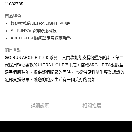
LINE Pay
11682785
大哥付你分期
商品特色
相關說明
輕便柔軟的ULTRA LIGHT™中底
【大哥付你分期使用說明】
ATM付款
1.本服務由台灣大哥大提供，台灣大哥大用戶可立即使用無須另外申請。
SLIP-INS® 瞬穿舒適科技
2.付款方式選擇「大哥付你分期」，訂單成立後會自動跳轉到大哥付的交易
ARCH FIT® 動態型足弓適應鞋墊
流程，驗證手機門號後，選擇欲分期的期數、繳款截止日，確認付款後即完
運送方式
成交易。
銷售重點
3.實際核准額度、可分期數及費用金額請依後續交易確認頁面所載為準。
宅配
4.訂單成立30分鐘內，如未前往確認交易或遇審核未通過，訂單將自動取
GO RUN ARCH FIT 2.0 系列，入門款動態支撐輕量慢跑鞋，第二
每筆NT$100，滿NT$2,500(含以上)免運費
消。如遇「轉專審核」未通過狀況，表示未達大哥付你分期系統評分，恕無
代採用輕便柔軟的ULTRA LIGHT™中底，搭載ARCH FIT®動態型
法說明評估內容。
足弓適應鞋墊，提供舒適腳感的同時，也提供足科醫生專業認證的
【繳款方式說明】
1.分期款項不併入電信帳單，「大哥付你分期」於每月結算日後寄送繳費提
足部支撐效果，讓您的跑步生活有一個美好的開始。
醒簡訊。
2.透過簡訊連結打開帳單後，可選擇「超商條碼／台灣大直營門市／銀行轉
帳／街口支付／iPASS MONEY」等通路繳費。
【注意事項】
詳細說明
相關推薦
1.本服務係由「台灣大哥大股份有限公司」（以下簡稱本公司）所提供，讓
用戶於交易時，得透過本服務購買商品或服務，並由商店將買賣／分期付款
買賣價金債權讓與本公司後，依約使用本公司帳單繳交帳款。
2.基於同意付款使用「大哥付你分期」之契約關係目的，商店將以您的個人
資料（包含姓名、電話或地址）提供予台灣大哥大進項蒐集、處理及利用，