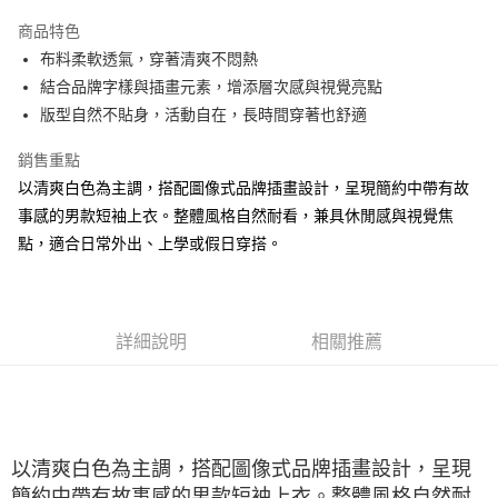
大哥付你分期
商品特色
相關說明
布料柔軟透氣，穿著清爽不悶熱
【大哥付你分期使用說明】
ATM付款
1.本服務由台灣大哥大提供，台灣大哥大用戶可立即使用無須另外申請。
結合品牌字樣與插畫元素，增添層次感與視覺亮點
2.付款方式選擇「大哥付你分期」，訂單成立後會自動跳轉到大哥付的交易
版型自然不貼身，活動自在，長時間穿著也舒適
流程，驗證手機門號後，選擇欲分期的期數、繳款截止日，確認付款後即完
運送方式
成交易。
銷售重點
3.實際核准額度、可分期數及費用金額請依後續交易確認頁面所載為準。
宅配
4.訂單成立30分鐘內，如未前往確認交易或遇審核未通過，訂單將自動取
以清爽白色為主調，搭配圖像式品牌插畫設計，呈現簡約中帶有故
每筆NT$100，滿NT$2,500(含以上)免運費
消。如遇「轉專審核」未通過狀況，表示未達大哥付你分期系統評分，恕無
事感的男款短袖上衣。整體風格自然耐看，兼具休閒感與視覺焦
法說明評估內容。
點，適合日常外出、上學或假日穿搭。
【繳款方式說明】
1.分期款項不併入電信帳單，「大哥付你分期」於每月結算日後寄送繳費提
醒簡訊。
2.透過簡訊連結打開帳單後，可選擇「超商條碼／台灣大直營門市／銀行轉
帳／街口支付／iPASS MONEY」等通路繳費。
詳細說明
相關推薦
【注意事項】
1.本服務係由「台灣大哥大股份有限公司」（以下簡稱本公司）所提供，讓
用戶於交易時，得透過本服務購買商品或服務，並由商店將買賣／分期付款
買賣價金債權讓與本公司後，依約使用本公司帳單繳交帳款。
2.基於同意付款使用「大哥付你分期」之契約關係目的，商店將以您的個人
資料（包含姓名、電話或地址）提供予台灣大哥大進項蒐集、處理及利用，
以清爽白色為主調，搭配圖像式品牌插畫設計，呈現
由本公司與您本人進行分期帳單所需資料之確認、核對及更正。
簡約中帶有故事感的男款短袖上衣。整體風格自然耐