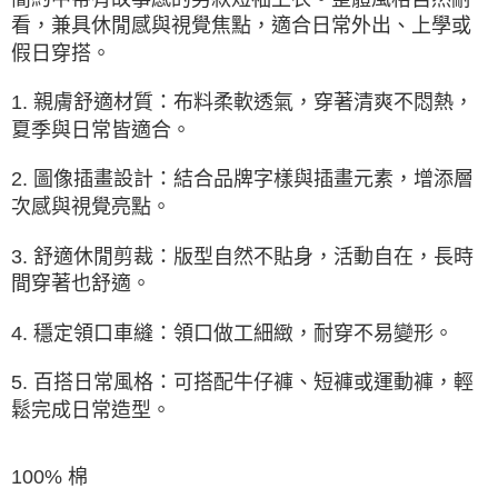
3.完整用戶服務條款，請詳閱以下連結：
https://oppay.tw/userRule
看，兼具休閒感與視覺焦點，適合日常外出、上學或
假日穿搭。
1. 親膚舒適材質：布料柔軟透氣，穿著清爽不悶熱，
夏季與日常皆適合。
2. 圖像插畫設計：結合品牌字樣與插畫元素，增添層
次感與視覺亮點。
3. 舒適休閒剪裁：版型自然不貼身，活動自在，長時
間穿著也舒適。
4. 穩定領口車縫：領口做工細緻，耐穿不易變形。
5. 百搭日常風格：可搭配牛仔褲、短褲或運動褲，輕
鬆完成日常造型。
100% 棉