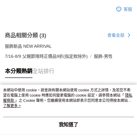
客服
商品相關分類 (3)
查看全部
服飾新品 NEW ARRIVAL
7/16-8/9 父親節限時正價品9折(指定款除外)
服飾-男性
本分類熱銷
全站排行
本網站中使用 cookie，欲查詢有關本網站使用 cookie 方式之詳情，及若您不希
熱門標籤
望在電腦上使用 cookie 時應如何變更電腦的 cookie 設定，請參閱本網站「
隱私
權條款
」之 Cookie 聲明。您繼續使用本網站即表示您同意本公司得按本網站使
用條款之 Cookie 聲明使用 cookie。
了解更多 >
我知道了