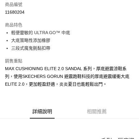
商品編號
LINE Pay
11680204
大哥付你分期
商品特色
相關說明
輕便靈敏的 ULTRA GO™ 中底
【大哥付你分期使用說明】
ATM付款
1.本服務由台灣大哥大提供，台灣大哥大用戶可立即使用無須另外申請。
大底策略性添加橡膠
2.付款方式選擇「大哥付你分期」，訂單成立後會自動跳轉到大哥付的交易
三段式魔鬼氈黏扣帶
流程，驗證手機門號後，選擇欲分期的期數、繳款截止日，確認付款後即完
運送方式
成交易。
銷售重點
3.實際核准額度、可分期數及費用金額請依後續交易確認頁面所載為準。
宅配
4.訂單成立30分鐘內，如未前往確認交易或遇審核未通過，訂單將自動取
MAX CUSHIONING ELITE 2.0 SANDAL 系列，厚底避震涼鞋系
每筆NT$100，滿NT$2,500(含以上)免運費
消。如遇「轉專審核」未通過狀況，表示未達大哥付你分期系統評分，恕無
列，使用SKECHERS GORUN 避震跑鞋科技的厚底避震緩衝大底
法說明評估內容。
ELITE 2.0，更加輕盈舒適，炎炎夏日也能輕鬆出門。
【繳款方式說明】
1.分期款項不併入電信帳單，「大哥付你分期」於每月結算日後寄送繳費提
醒簡訊。
2.透過簡訊連結打開帳單後，可選擇「超商條碼／台灣大直營門市／銀行轉
帳／街口支付／iPASS MONEY」等通路繳費。
詳細說明
相關推薦
【注意事項】
1.本服務係由「台灣大哥大股份有限公司」（以下簡稱本公司）所提供，讓
用戶於交易時，得透過本服務購買商品或服務，並由商店將買賣／分期付款
買賣價金債權讓與本公司後，依約使用本公司帳單繳交帳款。