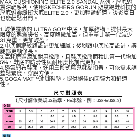
MAX CUSHIONING ELITE 2.0 SANDAL 系列，厚底避
2.基於同意付款使用「大哥付你分期」之契約關係目的，商店將以您的個人
震涼鞋系列，使用SKECHERS GORUN 避震跑鞋科技的
資料（包含姓名、電話或地址）提供予台灣大哥大進項蒐集、處理及利用，
厚底避震緩衝大底ELITE 2.0，更加輕盈舒適，炎炎夏日
由本公司與您本人進行分期帳單所需資料之確認、核對及更正。
也能輕鬆出門。
3.完整用戶服務條款，請詳閱以下連結：
https://oppay.tw/userRule
1.輕便靈敏的 ULTRA GO™中底，加厚結構，提供最大
限度的避震緩衝。高度略微加高，但重量比第一代減少
31克重，更加輕盈。
2.中底側牆紋路設計更加細膩；後腳跟中底拉高設計，讓
腿部更顯修長。
3.高耗磨區添加耐用橡膠，且鞋底橡膠面積比第一代增加
5%，鞋底的防滑性與耐用度比前代更好。
4.透氣網布鞋面，運用三段式魔鬼氈黏扣帶，可依需求調
整鬆緊度，穿脫方便。
5.GOGA MAT™瑜珈鞋墊，提供絕佳的回彈力和舒適
性。