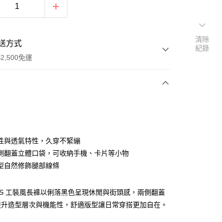
清除
送方式
紀錄
2,500免運
次付款
分期
性與透氣特性，久穿不緊繃
側翻蓋立體口袋，可收納手機、卡片等小物
你分期使用說明】
型自然修飾腿部線條
由台灣大哥大提供，台灣大哥大用戶可立即使用無須另外申請。
式選擇「大哥付你分期」，訂單成立後會自動跳轉到大哥付的交易
證手機門號後，選擇欲分期的期數、繳款截止日，確認付款後即
ERS 工裝風長褲以俐落黑色呈現休閒與街頭感，兩側翻蓋
。
准額度、可分期數及費用金額請依後續交易確認頁面所載為準。
提升造型層次與機能性，舒適版型讓日常穿搭更加自在。
立30分鐘內，如未前往確認交易或遇審核未通過，訂單將自動取
「轉專審核」未通過狀況，表示未達大哥付你分期系統評分，恕