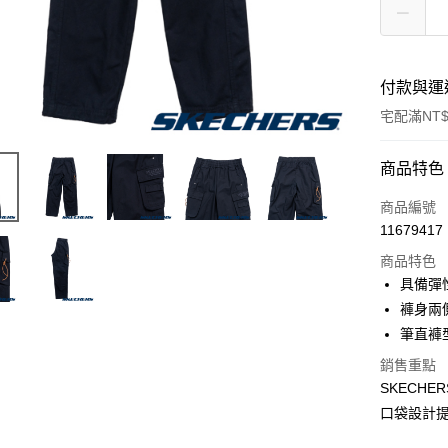
付款與運
宅配滿NT$
付款方式
商品特色
信用卡一
商品編號
11679417
LINE Pay
商品特色
大哥付你
具備彈
相關說明
褲身兩
【大哥付
筆直褲
ATM付款
1.本服務
2.付款方
銷售重點
流程，驗
SKECH
完成交易
運送方式
3.實際核
口袋設計
4.訂單成
宅配
消。如遇