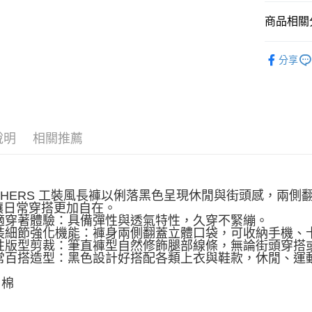
每筆NT$1
無法說明
商品相關分
【繳款方
1.分期款
服飾新品 NE
醒簡訊。
分享
2.透過簡
7/16-8
帳／街口支
服飾系列
【注意事
1.本服務
用戶於交
說明
相關推薦
款買賣價
2.基於同
資料（包
用，由本
3.完整用
ECHERS 工裝風長褲以俐落黑色呈現休閒與街頭感，兩
讓日常穿搭更加自在。
 舒適穿著體驗：具備彈性與透氣特性，久穿不緊繃。
 工裝細節強化機能：褲身兩側翻蓋立體口袋，可收納手機
 率性版型剪裁：筆直褲型自然修飾腿部線條，無論街頭穿
 日常百搭造型：黑色設計好搭配各類上衣與鞋款，休閒、運
 棉