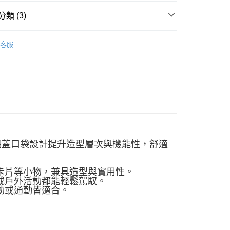
00，滿NT$2,500(含以上)免運費
評估內容。
類 (3)
式說明】
項不併入電信帳單，「大哥付你分期」於每月結算日後寄送繳費提
W ARRIVAL
客服
訊連結打開帳單後，可選擇「超商條碼／台灣大直營門市／銀行轉
/9 父親節限時正價品9折(指定款除外)
服飾-男性
付／iPASS MONEY」等通路繳費。
男性 | 長褲
項】
係由「台灣大哥大股份有限公司」（以下簡稱本公司）所提供，讓
易時，得透過本服務購買商品或服務，並由商店將買賣／分期付
金債權讓與本公司後，依約使用本公司帳單繳交帳款。
意付款使用「大哥付你分期」之契約關係目的，商店將以您的個人
含姓名、電話或地址）提供予台灣大哥大進項蒐集、處理及利
公司與您本人進行分期帳單所需資料之確認、核對及更正。
戶服務條款，請詳閱以下連結：
https://oppay.tw/userRule
側翻蓋口袋設計提升造型層次與機能性，舒適
、卡片等小物，兼具造型與實用性。
搭或戶外活動都能輕鬆駕馭。
動或通勤皆適合。