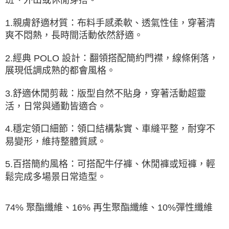
1.親膚舒適材質：布料手感柔軟、透氣性佳，穿著清
爽不悶熱，長時間活動依然舒適。
2.經典 POLO 設計：翻領搭配簡約門襟，線條俐落，
展現低調成熟的都會風格。
3.舒適休閒剪裁：版型自然不貼身，穿著活動超靈
活，日常與通勤皆適合。
4.穩定領口細節：領口結構紮實、車縫平整，耐穿不
易變形，維持整體質感。
5.百搭簡約風格：可搭配牛仔褲、休閒褲或短褲，輕
鬆完成多場景日常造型。
74% 聚酯纖維、16% 再生聚酯纖維、10%彈性纖維