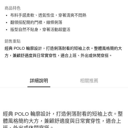
ATM付款
商品特色
布料手感柔軟、透氣性佳，穿著清爽不悶熱
運送方式
翻領搭配簡約門襟，線條俐落
宅配
版型自然不貼身，穿著活動超靈活
每筆NT$100，滿NT$2,500(含以上)免運費
銷售重點
經典 POLO 輪廓設計，打造俐落耐看的短袖上衣。整體風格簡約大
方，兼顧舒適度與日常實穿性，適合上班、外出或休閒穿搭。
詳細說明
相關推薦
經典 POLO 輪廓設計，打造俐落耐看的短袖上衣。整
體風格簡約大方，兼顧舒適度與日常實穿性，適合上
班、外出或休閒穿搭。