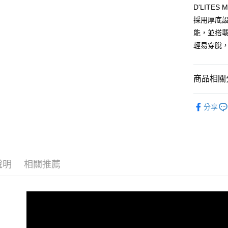
流程，驗
D'LIT
完成交易
運送方式
3.實際核
採用厚底
4.訂單成
宅配
能，並搭載S
消。如遇
輕易穿脫
每筆NT$1
無法說明
【繳款方
1.分期款
醒簡訊。
商品相關分
2.透過簡
帳／街口支
女性 智慧
分享
【注意事
🌲 山系玩
1.本服務
用戶於交
【我的舒
款買賣價
2.基於同
【日常探險風
資料（包
說明
相關推薦
7/16-8
用，由本
3.完整用