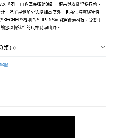
證手機門號後，選擇欲分期的期數、繳款截止日，確認付款後即
ES MAX 系列，山系厚底運動涼鞋。復古與機能混搭風格，
。
准額度、可分期數及費用金額請依後續交易確認頁面所載為準。
設計，除了視覺加分與增加高度外，也強化避震緩衝性
立30分鐘內，如未前往確認交易或遇審核未通過，訂單將自動取
KECHERS專利的SLIP-INS® 瞬穿舒適科技，免動手
「轉專審核」未通過狀況，表示未達大哥付你分期系統評分，恕
，讓您以標誌性的風格馳騁山野。
00，滿NT$2,500(含以上)免運費
評估內容。
式說明】
項不併入電信帳單，「大哥付你分期」於每月結算日後寄送繳費提
類 (5)
訊連結打開帳單後，可選擇「超商條碼／台灣大直營門市／銀行轉
付／iPASS MONEY」等通路繳費。
生活
休閒系列
客服
項】
野 🌲越野郊山健行鞋
係由「台灣大哥大股份有限公司」（以下簡稱本公司）所提供，讓
易時，得透過本服務購買商品或服務，並由商店將買賣／分期付
式主場】代言人 舒華與時尚並進新篇章
金債權讓與本公司後，依約使用本公司帳單繳交帳款。
意付款使用「大哥付你分期」之契約關係目的，商店將以您的個人
格】URBAN OUTDOOR
含姓名、電話或地址）提供予台灣大哥大進項蒐集、處理及利
/9 父親節限時正價品9折(指定款除外)
鞋款-女性
公司與您本人進行分期帳單所需資料之確認、核對及更正。
戶服務條款，請詳閱以下連結：
https://oppay.tw/userRule