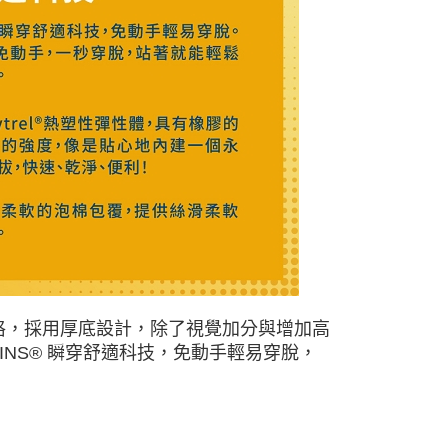
搭風格，採用厚底設計，除了視覺加分與增加高
-INS® 瞬穿舒適科技，免動手輕易穿脫，