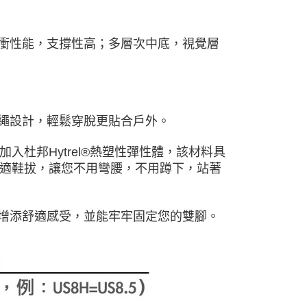
緩衝性能，支撐性高；多層次中底，視覺層
抽繩設計，輕鬆穿脫更貼合戶外。
中加入杜邦Hytrel®熱塑性彈性體，該材料具
適鞋拔，讓您不用彎腰，不用蹲下，站著
步增添舒適感受，並能牢牢固定您的雙腳。