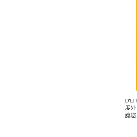
D'
度外
讓您