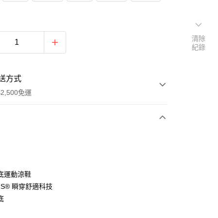
清除
紀錄
送方式
2,500免運
次付款
分期
底運動涼鞋
-INS® 瞬穿舒適科技
你分期使用說明】
底
由台灣大哥大提供，台灣大哥大用戶可立即使用無須另外申請。
式選擇「大哥付你分期」，訂單成立後會自動跳轉到大哥付的交易