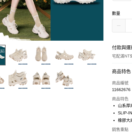
數量
付款與運
宅配滿NT$
付款方式
商品特色
信用卡一
商品編號
11662676
LINE Pay
商品特色
大哥付你
山系厚
相關說明
SLIP
【大哥付
橡膠大
ATM付款
1.本服務
2.付款方
銷售重點