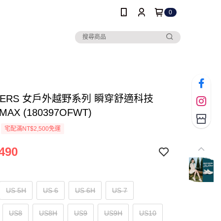
0
HERS 女戶外越野系列 瞬穿舒適科技
 MAX (180397OFWT)
宅配滿NT$2,500免運
490
US 5H
US 6
US 6H
US 7
US8
US8H
US9
US9H
US10