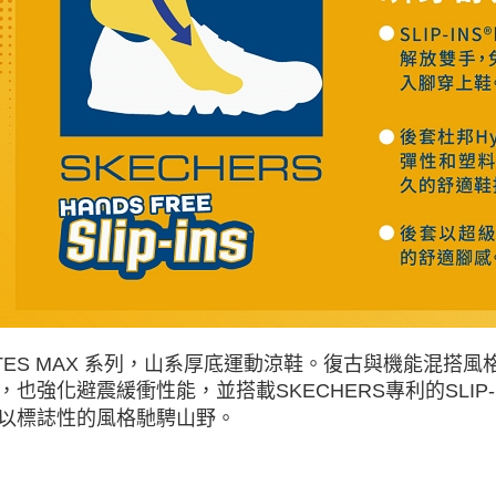
LITES MAX 系列，山系厚底運動涼鞋。復古與機能混
，也強化避震緩衝性能，並搭載SKECHERS專利的SLIP
以標誌性的風格馳騁山野。