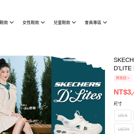
鞋款
女性鞋款
兒童鞋款
會員專區
SKEC
D'LITE
買就送
NT$3,
尺寸
US 5
US7H