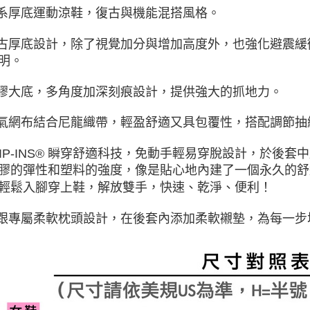
山系厚底運動涼鞋，復古與機能混搭風格。
復古厚底設計，除了視覺加分與增加高度外，也強化避震
明。
橡膠大底，多角度加深刻痕設計，提供強大的抓地力。
透氣網布結合尼龍織帶，輕盈舒適又具包覆性，搭配調節
SLIP-INS® 瞬穿舒適科技，免動手輕易穿脫設計，於後套
膠的彈性和塑料的強度，像是貼心地內建了一個永久的舒
輕鬆入腳穿上鞋，解放雙手，快速、乾淨、便利！
後跟專屬柔軟枕頭設計，在後套內添加柔軟襯墊，為每一