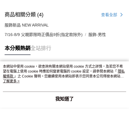
商品相關分類 (4)
查看全部
服飾新品 NEW ARRIVAL
7/16-8/9 父親節限時正價品9折(指定款除外)
服飾-男性
本分類熱銷
全站排行
本網站中使用 cookie，欲查詢有關本網站使用 cookie 方式之詳情，及若您不希
熱門標籤
望在電腦上使用 cookie 時應如何變更電腦的 cookie 設定，請參閱本網站「
隱私
權條款
」之 Cookie 聲明。您繼續使用本網站即表示您同意本公司得按本網站使
用條款之 Cookie 聲明使用 cookie。
了解更多 >
我知道了