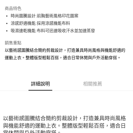
大哥付你分期
商品特色
相關說明
時尚圖騰設計:前胸藝術風格印花圖案
【大哥付你分期使用說明】
ATM付款
1.本服務由台灣大哥大提供，台灣大哥大用戶可立即使用無須另外申請。
涼感舒適機能:採用涼感機能布料
2.付款方式選擇「大哥付你分期」，訂單成立後會自動跳轉到大哥付的交易
吸濕速乾機能:布料可迅速吸收汗水並加速蒸發
流程，驗證手機門號後，選擇欲分期的期數、繳款截止日，確認付款後即完
運送方式
成交易。
銷售重點
3.實際核准額度、可分期數及費用金額請依後續交易確認頁面所載為準。
宅配
4.訂單成立30分鐘內，如未前往確認交易或遇審核未通過，訂單將自動取
以藝術感圖騰結合簡約剪裁設計，打造兼具時尚風格與機能舒適的
每筆NT$100，滿NT$2,500(含以上)免運費
消。如遇「轉專審核」未通過狀況，表示未達大哥付你分期系統評分，恕無
運動上衣。整體版型輕鬆百搭，適合日常休閒與戶外活動穿搭。
法說明評估內容。
【繳款方式說明】
1.分期款項不併入電信帳單，「大哥付你分期」於每月結算日後寄送繳費提
醒簡訊。
2.透過簡訊連結打開帳單後，可選擇「超商條碼／台灣大直營門市／銀行轉
詳細說明
相關推薦
帳／街口支付／iPASS MONEY」等通路繳費。
【注意事項】
1.本服務係由「台灣大哥大股份有限公司」（以下簡稱本公司）所提供，讓
用戶於交易時，得透過本服務購買商品或服務，並由商店將買賣／分期付款
買賣價金債權讓與本公司後，依約使用本公司帳單繳交帳款。
以藝術感圖騰結合簡約剪裁設計，打造兼具時尚風格
2.基於同意付款使用「大哥付你分期」之契約關係目的，商店將以您的個人
資料（包含姓名、電話或地址）提供予台灣大哥大進項蒐集、處理及利用，
與機能舒適的運動上衣。整體版型輕鬆百搭，適合日
由本公司與您本人進行分期帳單所需資料之確認、核對及更正。
常休閒與戶外活動穿搭。