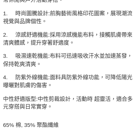
3.完整用戶服務條款，請詳閱以下連結：
https://oppay.tw/userRule
1.
時尚圖騰設計:前胸藝術風格印花圖案，展現潮流
視覺與品牌個性。
2.
涼感舒適機能:採用涼感機能布料，接觸肌膚帶來
清爽體感，提升穿著舒適度。
3.
吸濕速乾機能:布料可迅速吸收汗水並加速蒸發，
保持乾爽清爽。
4.
防紫外線機能:面料具防紫外線功能，可降低陽光
曝曬對肌膚的傷害。
中性舒適版型:中性剪裁設計，活動時 超靈活，適合多
元穿搭與日常實穿。
65% 棉, 35% 聚酯纖維